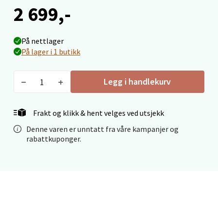
2 699,-
Stavanger og Sandnes - Thon
På nettlager
Senter Madla
På lager i 1 butikk
Madlakrossen nr 9, 4042 Stavanger
Åpent i dag 10-20
Legg i handlekurv
0 i butikk
Frakt og klikk & hent velges ved utsjekk
Velg
Denne varen er unntatt fra våre kampanjer og
rabattkuponger.
Levanger - Magneten
Moafjæra 14, 7606 Levanger
Åpent i dag 10-20