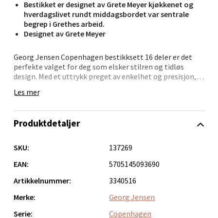
Bestikket er designet av Grete Meyer kjøkkenet og
Fridtjof Nansensgate 22, 8622 Mo i Rana
hverdagslivet rundt middagsbordet var sentrale
Åpent i dag 09-19
begrep i Grethes arbeid.
0 i butikk
Designet av Grete Meyer
Georg Jensen Copenhagen bestikksett 16 deler er det
Velg
perfekte valget for deg som elsker stilren og tidløs
design. Med et uttrykk preget av enkelhet og presisjon,
tilfører dette bestikket fra Grethe Meyers hånd et
Les mer
elegant løft til bordet – uansett om det er frokost eller
Ålesund - Thon Senter Moa
middag.
Produktdetaljer
Den matte overflaten gir en dempet glans og gjør settet
Langelandsvegen 25, 6010 Ålesund
lett å matche med både klassiske og moderne serviser.
Åpent i dag 10-20
Dette er bestikket du kan bruke hver dag – og som
SKU:
137269
fortsatt imponerer ved festlige anledninger.
1 i butikk
EAN:
5705145093690
• Designet av arkitekt Grethe Meyer i 1991
Artikkelnummer:
3340516
Velg
• Inneholder 4 kniver, 4 gafler, 4 skjeer og 4 teskjeer
• Slanke linjer og balansert form
Merke:
Georg Jensen
• Matt rustfritt stål – elegant og robust
• Tåler oppvaskmaskin – praktisk til daglig bruk
Serie:
Copenhagen