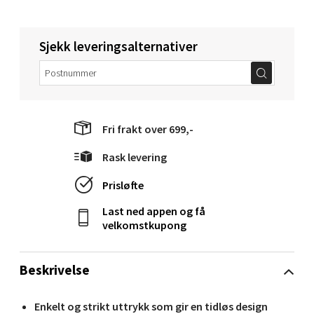
0 i butikk
Velg
Sjekk leveringsalternativer
Mandal - Alti Mandal
Fri frakt over 699,-
Skarvøyveien 55, 4517 Mandal
Rask levering
Åpent i dag 10-20
0 i butikk
Prisløfte
Last ned appen og få
Velg
velkomstkupong
Beskrivelse
Mo i Rana - Thon Senter Mo i Rana
Enkelt og strikt uttrykk som gir en tidløs design