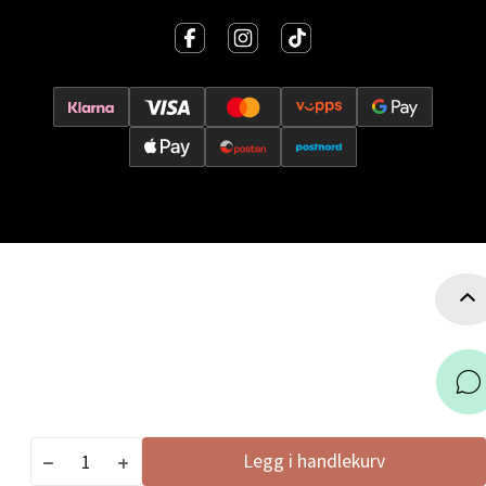
Trondheim - Sirkus Shopping
Falkenborgveien 5, 7044 Trondheim
Åpent i dag 09-21
0 i butikk
Velg
Ski - Thon Senter Ski
Ski Storsenter, Jernbanesvingen 6, 1400 Ski
Åpent i dag 10-21
0 i butikk
Legg i handlekurv