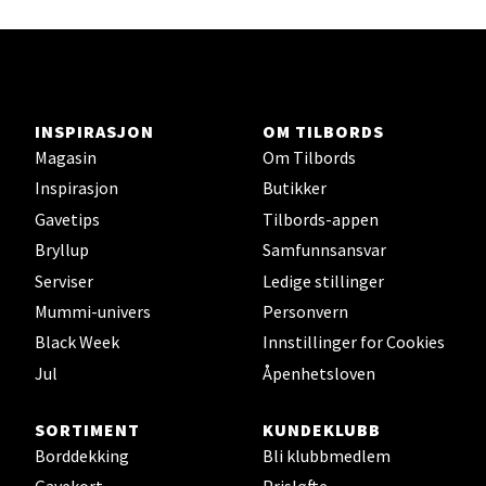
Velg
INSPIRASJON
OM TILBORDS
Magasin
Om Tilbords
Orkanger - Thon Senter Orkanger
Inspirasjon
Butikker
Thon Senter Orkanger, Orkdalsveien 113, 7300
Gavetips
Tilbords-appen
Orkanger
Bryllup
Samfunnsansvar
Åpent i dag 09-20
Serviser
Ledige stillinger
0 i butikk
Mummi-univers
Personvern
Black Week
Innstillinger for Cookies
Velg
Jul
Åpenhetsloven
SORTIMENT
KUNDEKLUBB
Borddekking
Bli klubbmedlem
Sandvika - Thon Senter Sandvika