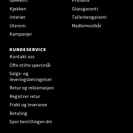
Gavekort
Prisløfte
Brodtkorbsgate 7, 1338 Sandvika
Kjøkken
Glassgaranti
Åpent i dag 10-21
Interiør
Tallerkengaranti
0 i butikk
Uterom
Medlemsvilkår
Kampanjer
Velg
KUNDESERVICE
Kontakt oss
Ofte stilte spørsmål
Bergen - Thon Senter Sartor
Salgs- og
leveringsbetingelser
Sartorvegen 12, 5353 Straume
Retur og reklamasjon
Åpent i dag 10-21
Registrer retur
0 i butikk
Frakt og leveranse
Betaling
Velg
Spor bestillingen din