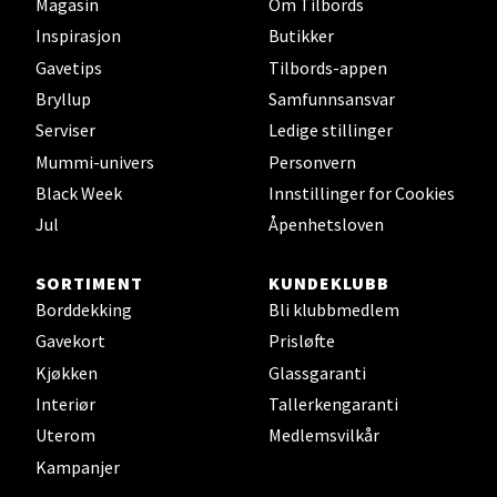
Magasin
Om Tilbords
Velg
Inspirasjon
Butikker
Gavetips
Tilbords-appen
Bryllup
Samfunnsansvar
Oppdal - Aunasenteret
Serviser
Ledige stillinger
Mummi-univers
Personvern
Aunasenteret, Sunndalsvegen 3, 7340 Oppdal
Åpent i dag 10-19
Black Week
Innstillinger for Cookies
Jul
Åpenhetsloven
0 i butikk
SORTIMENT
KUNDEKLUBB
Velg
Borddekking
Bli klubbmedlem
Gavekort
Prisløfte
Kjøkken
Glassgaranti
Orkanger - Thon Senter Orkanger
Interiør
Tallerkengaranti
Uterom
Medlemsvilkår
Thon Senter Orkanger, Orkdalsveien 113, 7300
Kampanjer
Orkanger
Åpent i dag 09-20