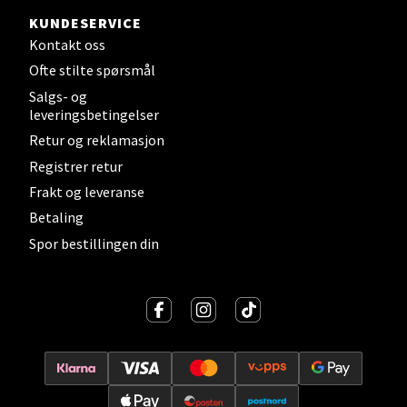
KUNDESERVICE
0 i butikk
Kontakt oss
Ofte stilte spørsmål
Velg
Salgs- og
leveringsbetingelser
Retur og reklamasjon
Registrer retur
Sandvika - Thon Senter Sandvika
Frakt og leveranse
Brodtkorbsgate 7, 1338 Sandvika
Betaling
Åpent i dag 10-21
Spor bestillingen din
0 i butikk
Velg
Bergen - Thon Senter Sartor