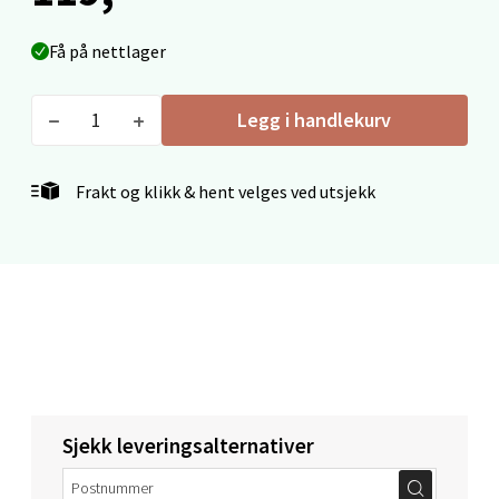
Bryne/Jæren - M44
Få på nettlager
Jupiterveien 2, 4340 Bryne
Åpent i dag 10-20
Legg i handlekurv
0 i butikk
Frakt og klikk & hent velges ved utsjekk
Velg
Stavanger og Sandnes - Thon
Senter Madla
Madlakrossen nr 9, 4042 Stavanger
Åpent i dag 10-20
Sjekk leveringsalternativer
0 i butikk