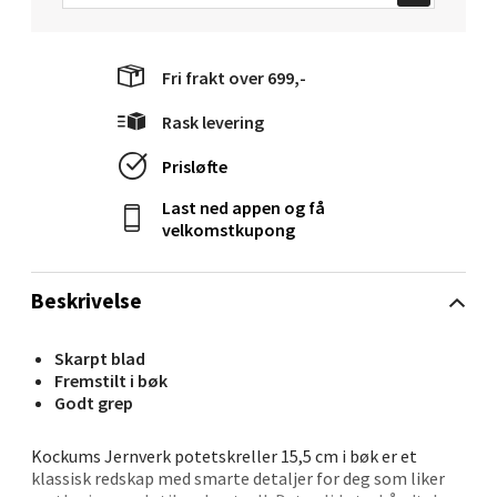
Velg
Fri frakt over 699,-
Levanger - Magneten
Rask levering
Prisløfte
Moafjæra 14, 7606 Levanger
Åpent i dag 10-20
Last ned appen og få
velkomstkupong
0 i butikk
Velg
Beskrivelse
Skarpt blad
Fremstilt i bøk
Mandal - Alti Mandal
Godt grep
Skarvøyveien 55, 4517 Mandal
Kockums Jernverk potetskreller 15,5 cm i bøk er et
klassisk redskap med smarte detaljer for deg som liker
Åpent i dag 10-20