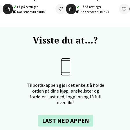
f Nansensgate 22, 8622 Mo i Rana
Få på nettlager
Få på nettlager
 dag 09-19
Kan sendes til butikk
Kan sendes til butikk
V
tikk
Visste du at...?
und - Thon Senter Moa
andsvegen 25, 6010 Ålesund
 dag 10-20
V
tikk
Tilbords-appen gjør det enkelt å holde
orden på dine kjøp, ønskelister og
fordeler. Last ned, logg inn og få full
e - Moldetorget
oversikt!
 1, 6413 Molde
 dag 10-20
LAST NED APPEN
V
tikk