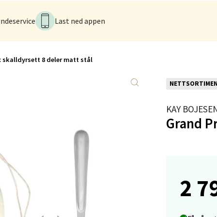
sø - Jekta Storsenter
ndeservice
Last ned appen
yveien 12, 9015 Tromsø
 dag 10-21
V
tikk
 skalldyrsett 8 deler matt stål
NETTSORTIME
tad - Thon Senter Kanebogen
KAY BOJESE
egen 5, 9411 Harstad
Grand Pr
 dag 10-20
V
tikk
2 7
sund - Thon Senter Oasen
vegen 16, 5542 Karmsund
 dag 10-20