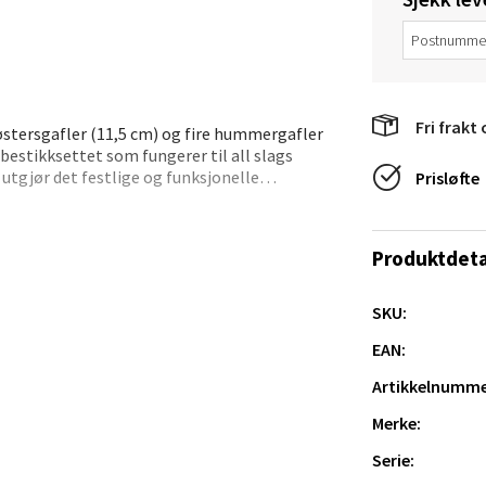
en - Thon Senter Lagunen
veien 1, 5239 Bergen
 dag 10-21
V
Fri frakt 
tikk
e østersgafler (11,5 cm) og fire hummergafler
bestikksettet som fungerer til all slags
utgjør det festlige og funksjonelle
Prisløfte
i Kay Bojesen gavepose i 100% bomull.
tiansand - Markens
Produktdeta
arkens markensgate 25B, 4611 Kristiansand
 dag 09-18
V
SKU:
tikk
EAN:
Artikkelnumme
 - Linderud
Merke:
Serie:
Mogensøns vei 38, 0594 Oslo