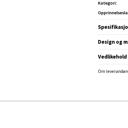
 dag 10-21
Kategori:
V
tikk
Opprinnelsesla
Spesifikasj
e/Jæren - M44
Design og m
veien 2, 4340 Bryne
 dag 10-20
Vedlikehold
V
tikk
Om leverandør
anger og Sandnes - Thon Senter
a
rossen nr 9, 4042 Stavanger
 dag 10-20
tikk