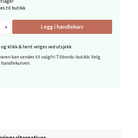
ttlager
elg
es til butikk
Legg i handlekurv
 og klikk & hent velges ved utsjekk
aren kan sendes til valgfri Tilbords-butikk. Velg
elg
i handlekurven.
elg
eringsalternativer