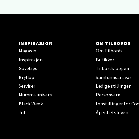
Narv
Bolags
Åpent i
INSPIRASJON
OM TILBORDS
Magasin
Om Tilbords
0 i bu
Inspirasjon
Butikker
Gavetips
Tilbords-appen
Berg
Bryllup
Samfunnsansvar
Serviser
Ledige stillinger
Folke B
Mummi-univers
Personvern
Åpent i
Black Week
Innstillinger for Co
0 i bu
Jul
Åpenhetsloven
Oppd