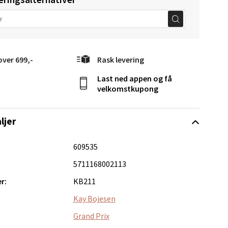
elg
over 699,-
Rask levering
Last ned appen og få
velkomstkupong
ljer
elg
609535
5711168002113
r:
KB211
Kay Bojesen
Grand Prix