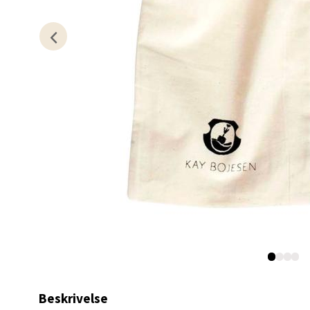
0 i bu
Stav
Gartne
Åpent i
0 i bu
Stav
Gamle 
Åpent i
0 i bu
Beskrivelse