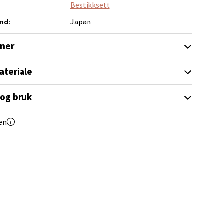
Bestikksett
elg
nd:
Japan
oner
ateriale
 og bruk
elg
en
Vel
g