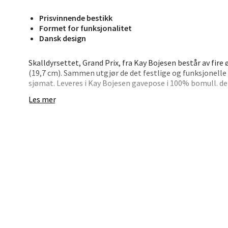
Berg
Prisvinnende bestikk
Formet for funksjonalitet
Lagune
Dansk design
Åpent i
0 i bu
Skalldyrsettet, Grand Prix, fra Kay Bojesen består av fir
(19,7 cm). Sammen utgjør de det festlige og funksjonelle 
sjømat. Leveres i Kay Bojesen gavepose i 100% bomull. de 
bestikksettet som fungerer til all slags sjømat. Leveres 
Les mer
Kris
Lillem
Åpent i
0 i bu
Oslo
Erich 