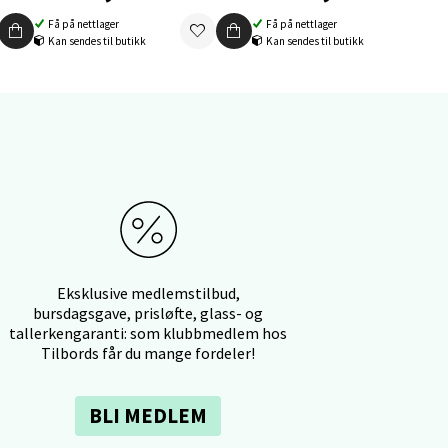
Få på nettlager
Få på nettlager
Kan sendes til butikk
Kan sendes til butikk
elg
elg
Eksklusive medlemstilbud,
bursdagsgave, prisløfte, glass- og
tallerkengaranti: som klubbmedlem hos
Tilbords får du mange fordeler!
BLI MEDLEM
elg