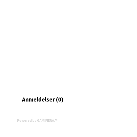
Åpent i
0 i bu
Bryn
Jupiter
Åpent i
0 i bu
Stav
Anmeldelser (0)
Madl
Madlak
Åpent i
Powered by GAMIFIERA.®
0 i bu