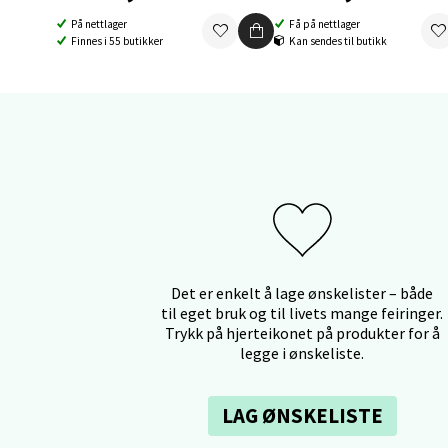
Fridtjo
På nettlager
Få på nettlager
Åpent i
Finnes i 55 butikker
Kan sendes til butikk
0 i bu
Åles
Langel
Åpent i
0 i bu
Det er enkelt å lage ønskelister – både
til eget bruk og til livets mange feiringer.
Trykk på hjerteikonet på produkter for å
Mold
legge i ønskeliste.
Torget
Åpent i
LAG ØNSKELISTE
0 i bu