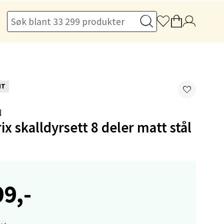
elg
NT
N
ix skalldyrsett 8 deler matt stål
elg
99,-