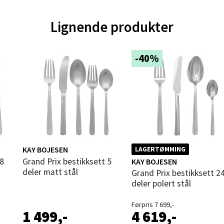
Lignende produkter
nger - Magneten
ra 14, 7606 Levanger
-40%
 dag 10-20
V
tikk
al - Alti Mandal
yveien 55, 4517 Mandal
KAY BOJESEN
LAGERTØMMING
 dag 10-20
Grand Prix bestikksett 5
KAY BOJESEN
V
deler matt stål
tikk
Grand Prix bestikksett 24
deler polert stål
Førpris 7 699,-
 Rana - Thon Senter Mo i Rana
1 499,-
4 619,-