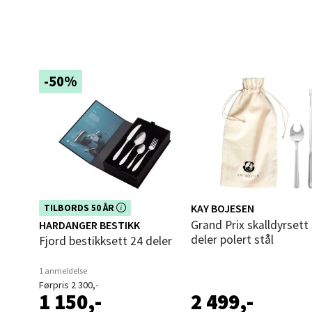
Leva
Moafjæ
-50%
Åpent i
0 i bu
Mand
Skarvø
Dette produktet er inkludert i vår
KAY BOJESEN
TILBORDS 50 ÅR
Åpent i
kampanje. Benytt deg av rabatten i
Grand Prix skalldyrsett 8
HARDANGER BESTIKK
dag!
deler polert stål
0 i bu
Fjord bestikksett 24 deler
1 anmeldelse
Førpris 2 300,-
Mo i
1 150,-
2 499,-