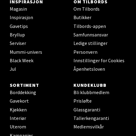
INSPIRASJON
OM TILBORDS
Magasin
Om Tilbords
Inspirasjon
Butikker
Gavetips
Tilbords-appen
Bryllup
Samfunnsansvar
Serviser
Ledige stillinger
Mummi-univers
Personvern
Black Week
Innstillinger for Cookies
Jul
Åpenhetsloven
SORTIMENT
KUNDEKLUBB
Borddekking
Bli klubbmedlem
Gavekort
Prisløfte
Kjøkken
Glassgaranti
Interiør
Tallerkengaranti
Uterom
Medlemsvilkår
Kampanjer