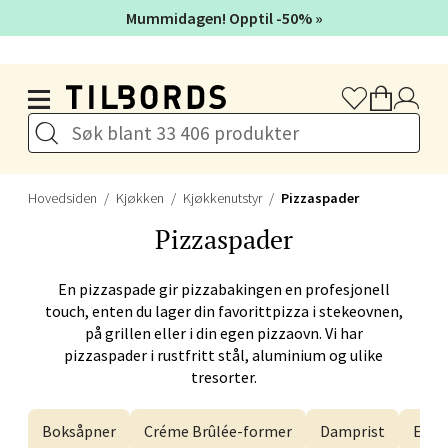
Mummidagen! Opptil -50% »
Gamleveien 88, 1461 Lørenskog
Åpent i dag 10-21
Hopp til hovedinnholdet
Velg
Hovedsiden
Kjøkken
Kjøkkenutstyr
Pizzaspader
Oslo - Tveita Senter
Pizzaspader
Tveita Senter, 0671 Oslo
En pizzaspade gir pizzabakingen en profesjonell
Åpent i dag 10-21
touch, enten du lager din favorittpizza i stekeovnen,
på grillen eller i din egen pizzaovn. Vi har
pizzaspader i rustfritt stål, aluminium og ulike
tresorter.
Velg
Boksåpner
Créme Brûlée-former
Damprist
Egge