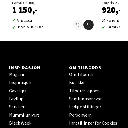
Førpris 2 300,-
Førpris 2 299,-
1 150,-
920,-
Thon Senter Orkanger, Orkdalsveien 113, 7300
Orkanger
På nettlager
Ikke på nettlage
Åpent i dag 09-18
Finnes i 55 butikker
Finnes i 9 butikk
0 i butikk
Velg
INSPIRASJON
OM TILBORDS
Magasin
Om Tilbords
Sandvika - Thon Senter Sandvika
Inspirasjon
Butikker
Brodtkorbsgate 7, 1338 Sandvika
Gavetips
Tilbords-appen
Åpent i dag 09-19
Bryllup
Samfunnsansvar
0 i butikk
Serviser
Ledige stillinger
Mummi-univers
Personvern
Velg
Black Week
Innstillinger for Cookies