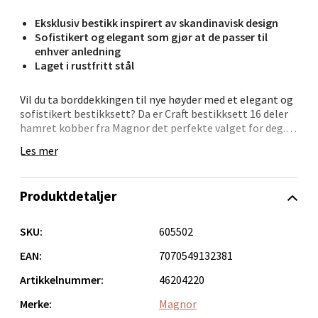
Eksklusiv bestikk inspirert av skandinavisk design
Sofistikert og elegant som gjør at de passer til
Ålesund - Thon Senter Moa
enhver anledning
Laget i rustfritt stål
Langelandsvegen 25, 6010 Ålesund
Åpent i dag 10-18
Vil du ta borddekkingen til nye høyder med et elegant og
sofistikert bestikksett? Da er Craft bestikksett 16 deler
0 i butikk
hamret kobber fra Magnor det perfekte valget for deg.
Inspirert av skandinavisk design fra 70-tallet, vil dette
Les mer
Velg
eksklusive bestikket legge til et snev av luksus og stil til
enhver anledning.
Produktdetaljer
Craft bestikksett er laget av høykvalitets rustfritt stål
med en unik hamret kobberfarge som gir det en helt
Molde - Moldetorget
spesiell utstråling. Med 16 deler, inkludert kniver, gafler,
SKU:
605502
skjeer og teskjeer, er du godt rustet til å imponere
gjestene dine.
EAN:
7070549132381
Torget 1, 6413 Molde
Åpent i dag 10-18
Artikkelnummer:
46204220
Ikke bare ser dette bestikket fantastisk ut, det er også
0 i butikk
svært holdbart og motstandsdyktig mot korrosjon. Du
Merke:
Magnor
kan være trygg på at dette bestikksettet vil vare lenge