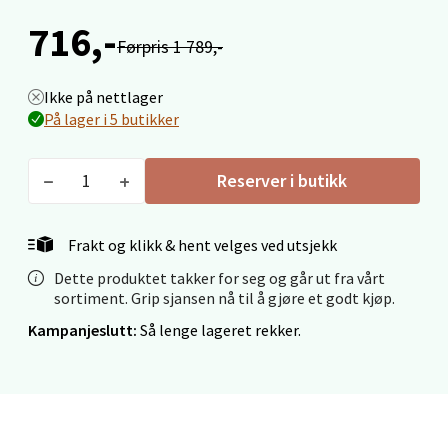
Åpent i dag 10-19
716,-
0 i butikk
Førpris 1 789,-
Velg
Ikke på nettlager
På lager i 5 butikker
Reserver i butikk
Levanger - Magneten
Moafjæra 14, 7606 Levanger
Frakt og klikk & hent velges ved utsjekk
Åpent i dag 10-18
Dette produktet takker for seg og går ut fra vårt
0 i butikk
sortiment. Grip sjansen nå til å gjøre et godt kjøp.
Kampanjeslutt:
Så lenge lageret rekker.
Velg