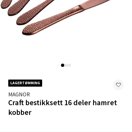
Velg
Bryne/Jæren - M44
Jupiterveien 2, 4340 Bryne
Åpent i dag 10-18
0 i butikk
Velg
LAGERTØMMING
MAGNOR
Craft bestikksett 16 deler hamret
Stavanger og Sandnes - Thon
kobber
Senter Madla
Madlakrossen nr 9, 4042 Stavanger