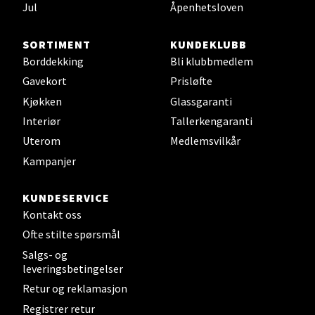
Jul
Åpenhetsloven
SORTIMENT
KUNDEKLUBB
Bergen - Thon Senter Sartor
Borddekking
Bli klubbmedlem
Gavekort
Prisløfte
Sartorvegen 12, 5353 Straume
Åpent i dag 10-18
Kjøkken
Glassgaranti
Interiør
Tallerkengaranti
0 i butikk
Uterom
Medlemsvilkår
Kampanjer
Velg
KUNDESERVICE
Kontakt oss
Trondheim - Sirkus Shopping
Ofte stilte spørsmål
Salgs- og
Falkenborgveien 5, 7044 Trondheim
leveringsbetingelser
Åpent i dag 09-20
Retur og reklamasjon
0 i butikk
Registrer retur