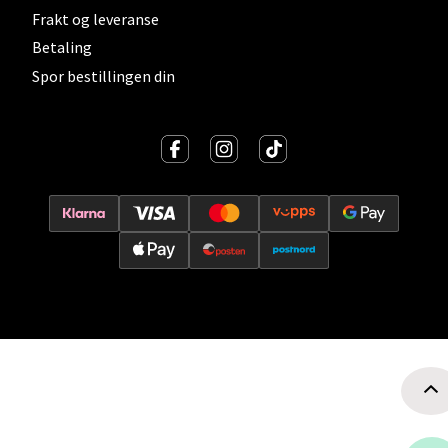
Frakt og leveranse
Velg
Betaling
Spor bestillingen din
Ski - Thon Senter Ski
Ski Storsenter, Jernbanesvingen 6, 1400 Ski
Åpent i dag 10-19
0 i butikk
Velg
Sortland - Sortland Storsenter
Strangata 26, 8400 Sortland