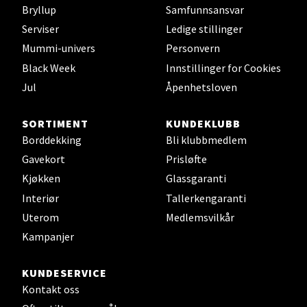
Bryllup
Samfunnsansvar
Serviser
Ledige stillinger
Bryne/Jæren - M44
Mummi-univers
Personvern
Black Week
Innstillinger for Cookies
Jupiterveien 2, 4340 Bryne
Åpent i dag 10-20
Jul
Åpenhetsloven
0 i butikk
SORTIMENT
KUNDEKLUBB
Borddekking
Bli klubbmedlem
Velg
Gavekort
Prisløfte
Kjøkken
Glassgaranti
Interiør
Tallerkengaranti
Stavanger og Sandnes - Thon
Uterom
Medlemsvilkår
Senter Madla
Kampanjer
Madlakrossen nr 9, 4042 Stavanger
KUNDESERVICE
Åpent i dag 10-20
Kontakt oss
0 i butikk