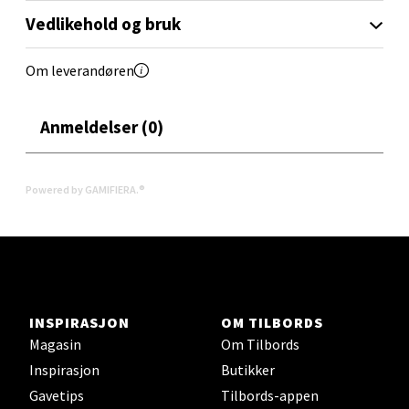
Vedlikehold og bruk
Lillemarkens markensgate 25B, 4611 Kristiansand
Åpent i dag 09-18
Om leverandøren
0 i butikk
Anmeldelser (0)
Velg
Powered by GAMIFIERA.®
Oslo - Linderud
Erich Mogensøns vei 38, 0594 Oslo
Åpent i dag 10-21
0 i butikk
INSPIRASJON
OM TILBORDS
Magasin
Om Tilbords
Inspirasjon
Butikker
Velg
Gavetips
Tilbords-appen