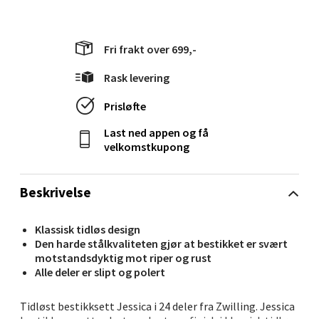
Fri frakt over 699,-
Stavanger og Sandnes - Kilden
Rask levering
Senter
Prisløfte
Gartnerveien 16, 4016 Stavanger
Last ned appen og få
Åpent i dag 10-20
velkomstkupong
0 i butikk
Beskrivelse
Velg
Klassisk tidløs design
Den harde stålkvaliteten gjør at bestikket er svært
motstandsdyktig mot riper og rust
Stavanger og Sandnes - Kvadrat
Alle deler er slipt og polert
Gamle Stokkavei 1, 4313 Sandnes
Tidløst bestikksett Jessica i 24 deler fra Zwilling. Jessica