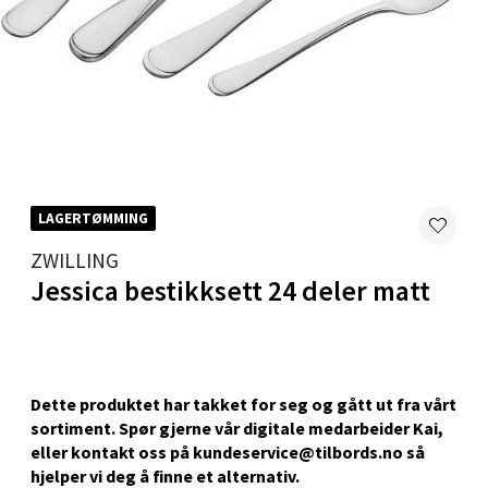
Harstad - Thon Senter Kanebogen
Skillevegen 5, 9411 Harstad
Åpent i dag 10-20
0 i butikk
Velg
LAGERTØMMING
ZWILLING
Jessica bestikksett 24 deler matt
Karmsund - Thon Senter Oasen
Austbøvegen 16, 5542 Karmsund
Åpent i dag 10-20
Dette produktet har takket for seg og gått ut fra vårt
0 i butikk
sortiment. Spør gjerne vår digitale medarbeider Kai,
eller kontakt oss på kundeservice@tilbords.no så
hjelper vi deg å ﬁnne et alternativ.
Velg