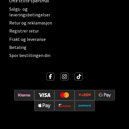
Ofte stilte spørsmål
Salgs- og
leveringsbetingelser
Velg
Retur og reklamasjon
Registrer retur
Frakt og leveranse
Levanger - Magneten
Betaling
Spor bestillingen din
Moafjæra 14, 7606 Levanger
Åpent i dag 10-20
0 i butikk
Velg
Mandal - Alti Mandal