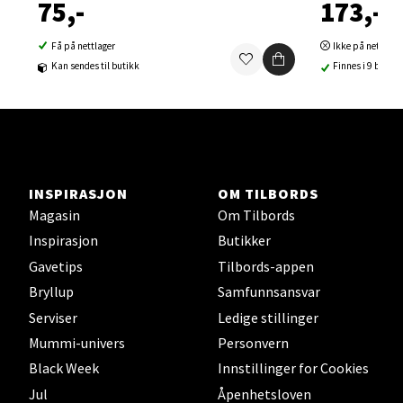
75,-
173,-
Orkanger - Thon Senter Orkanger
Få på nettlager
Ikke på nettlage
Thon Senter Orkanger, Orkdalsveien 113, 7300
Kan sendes til butikk
Finnes i 9 butikk
Orkanger
Åpent i dag 09-18
0 i butikk
Velg
INSPIRASJON
OM TILBORDS
Magasin
Om Tilbords
Inspirasjon
Butikker
Sandvika - Thon Senter Sandvika
Gavetips
Tilbords-appen
Bryllup
Samfunnsansvar
Brodtkorbsgate 7, 1338 Sandvika
Serviser
Ledige stillinger
Åpent i dag 09-19
Mummi-univers
Personvern
0 i butikk
Black Week
Innstillinger for Cookies
Jul
Åpenhetsloven