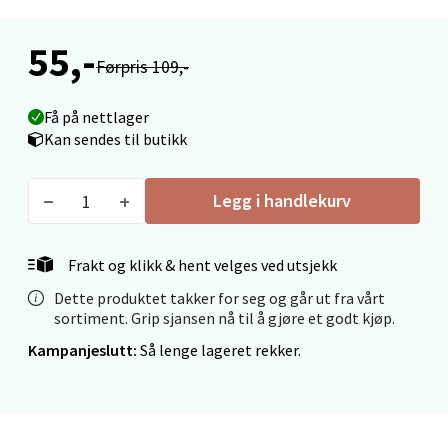
Madlakrossen nr 9, 4042 Stavanger
Åpent i dag 10-19
55,-
0 i butikk
Førpris 109,-
Velg
Få på nettlager
Kan sendes til butikk
Legg i handlekurv
Levanger - Magneten
Moafjæra 14, 7606 Levanger
Frakt og klikk & hent velges ved utsjekk
Åpent i dag 10-18
Dette produktet takker for seg og går ut fra vårt
0 i butikk
sortiment. Grip sjansen nå til å gjøre et godt kjøp.
Kampanjeslutt:
Så lenge lageret rekker.
Velg