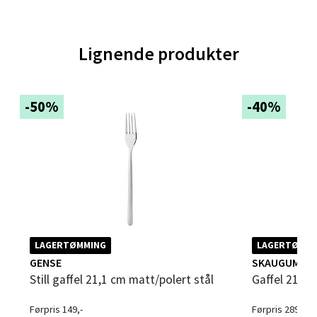
Åpent i dag 10-18
0 i butikk
Lignende produkter
Velg
-50%
-40%
Oppdal - Aunasenteret
Aunasenteret, Sunndalsvegen 3, 7340 Oppdal
Åpent i dag 10-18
0 i butikk
LAGERTØMMING
LAGERTØMMI
Velg
GENSE
SKAUGUM
Still gaffel 21,1 cm matt/polert stål
Gaffel 21 cm
Førpris 149,-
Førpris 289,-