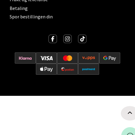
0 i butikk
Betaling
Spor bestillingen din
Velg
Ski - Thon Senter Ski
Ski Storsenter, Jernbanesvingen 6, 1400 Ski
Åpent i dag 10-19
0 i butikk
Velg
Sortland - Sortland Storsenter