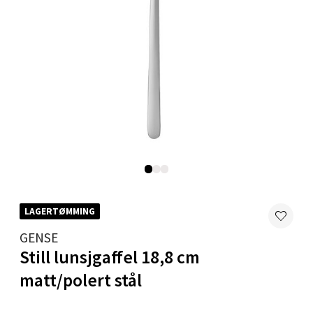
Velg
Bryne/Jæren - M44
Jupiterveien 2, 4340 Bryne
Åpent i dag 10-18
0 i butikk
Velg
LAGERTØMMING
GENSE
Still lunsjgaffel 18,8 cm
Stavanger og Sandnes - Thon
matt/polert stål
Senter Madla