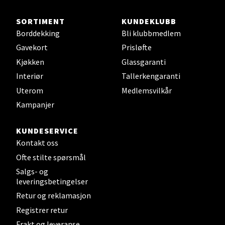
Velg
SORTIMENT
KUNDEKLUBB
Borddekking
Bli klubbmedlem
Bergen - Thon Senter Sartor
Gavekort
Prisløfte
Kjøkken
Glassgaranti
Sartorvegen 12, 5353 Straume
Interiør
Tallerkengaranti
Åpent i dag 10-18
Uterom
Medlemsvilkår
0 i butikk
Kampanjer
Velg
KUNDESERVICE
Kontakt oss
Ofte stilte spørsmål
Salgs- og
Trondheim - Sirkus Shopping
leveringsbetingelser
Retur og reklamasjon
Falkenborgveien 5, 7044 Trondheim
Registrer retur
Åpent i dag 09-20
Frakt og leveranse