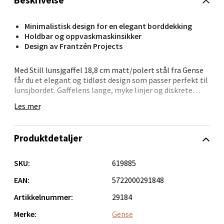
Beskrivelse
Minimalistisk design for en elegant borddekking
Holdbar og oppvaskmaskinsikker
Ålesund - Thon Senter Moa
Design av Frantzén Projects
Langelandsvegen 25, 6010 Ålesund
Med Still lunsjgaffel 18,8 cm matt/polert stål fra Gense
Åpent i dag 10-18
får du et elegant og tidløst design som passer perfekt til
lunsjbordet. Gaffelens lange, myke linjer og diskrete
0 i butikk
detaljer reflekterer en moderne nordisk stil som
Les mer
kombinerer enkelhet med funksjonalitet.
Velg
Laget av slitesterkt, oppvaskmaskinsikkert stål, er
Produktdetaljer
denne gaffelen både praktisk og estetisk. Designet er
signert Frantzén Projects, kjent for å skape balanse
mellom skjønnhet og brukervennlighet.
SKU:
619885
Molde - Moldetorget
EAN:
5722000291848
Torget 1, 6413 Molde
Artikkelnummer:
29184
Åpent i dag 10-18
Merke:
Gense
0 i butikk