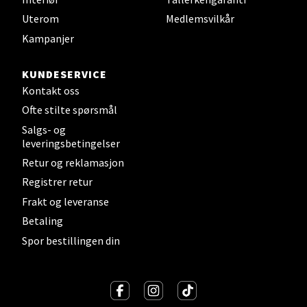
Sandvika - Thon Senter Sandvika
Uterom
Medlemsvilkår
Kampanjer
Brodtkorbsgate 7, 1338 Sandvika
Åpent i dag 10-21
KUNDESERVICE
0 i butikk
Kontakt oss
Ofte stilte spørsmål
Velg
Salgs- og
leveringsbetingelser
Retur og reklamasjon
Registrer retur
Bergen - Thon Senter Sartor
Frakt og leveranse
Betaling
Sartorvegen 12, 5353 Straume
Åpent i dag 10-21
Spor bestillingen din
0 i butikk
Velg