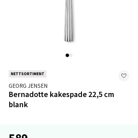
Oslo - Linderud
Erich Mogensøns vei 38, 0594 Oslo
Åpent i dag 10-21
0 i butikk
Velg
NETTSORTIMENT
GEORG JENSEN
Bryne/Jæren - M44
Bernadotte kakespade 22,5 cm
blank
Jupiterveien 2, 4340 Bryne
Åpent i dag 10-20
0 i butikk
589,-