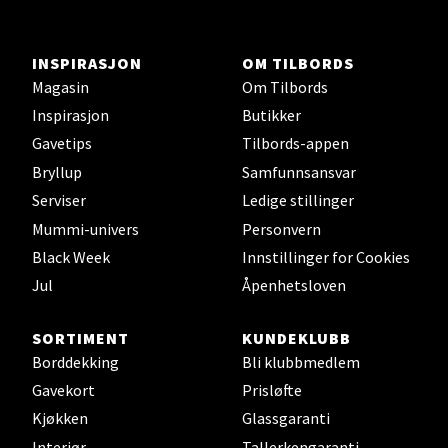
Åpent i dag 10-19
0 i butikk
INSPIRASJON
OM TILBORDS
Magasin
Om Tilbords
Velg
Inspirasjon
Butikker
Gavetips
Tilbords-appen
Bryllup
Samfunnsansvar
Orkanger - Thon Senter Orkanger
Serviser
Ledige stillinger
Mummi-univers
Personvern
Thon Senter Orkanger, Orkdalsveien 113, 7300
Black Week
Innstillinger for Cookies
Orkanger
Jul
Åpenhetsloven
Åpent i dag 09-20
0 i butikk
SORTIMENT
KUNDEKLUBB
Borddekking
Bli klubbmedlem
Velg
Gavekort
Prisløfte
Kjøkken
Glassgaranti
Interiør
Tallerkengaranti