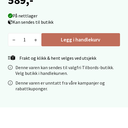
Velg
På nettlager
Kan sendes til butikk
Stavanger og Sandnes - Thon
Legg i handlekurv
Senter Madla
Madlakrossen nr 9, 4042 Stavanger
Frakt og klikk & hent velges ved utsjekk
Åpent i dag 10-20
Denne varen kan sendes til valgfri Tilbords-butikk.
0 i butikk
Velg butikk i handlekurven.
Denne varen er unntatt fra våre kampanjer og
Velg
rabattkuponger.
Levanger - Magneten
Moafjæra 14, 7606 Levanger