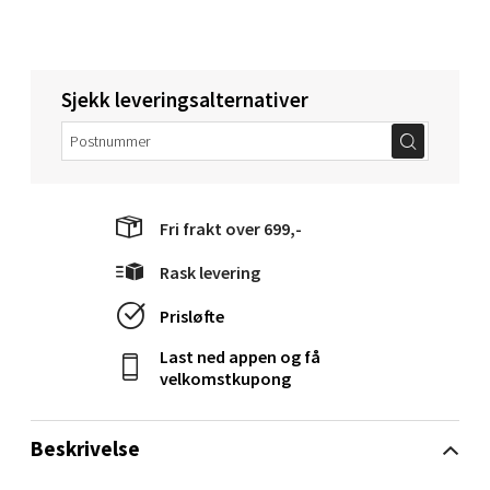
Åpent i dag 10-20
0 i butikk
Sjekk leveringsalternativer
Velg
Mandal - Alti Mandal
Fri frakt over 699,-
Skarvøyveien 55, 4517 Mandal
Rask levering
Åpent i dag 10-20
Prisløfte
0 i butikk
Last ned appen og få
velkomstkupong
Velg
Beskrivelse