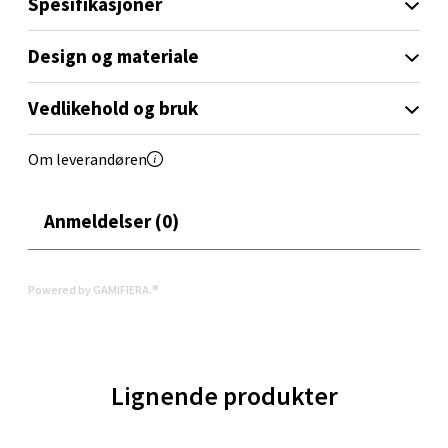
Spesifikasjoner
Design og materiale
Molde - Moldetorget
Vedlikehold og bruk
Torget 1, 6413 Molde
Åpent i dag 10-20
Om leverandøren
0 i butikk
Anmeldelser (0)
Velg
Powered by GAMIFIERA.®
Narvik - Thon Senter Malmporten
Bolagsgata 1, 8514 Narvik
Lignende produkter
Åpent i dag 10-20
0 i butikk