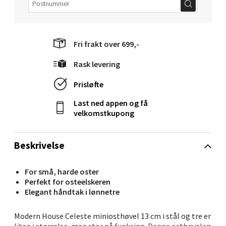
Velg
Fri frakt over 699,-
Mandal - Alti Mandal
Rask levering
Skarvøyveien 55, 4517 Mandal
Prisløfte
Åpent i dag 10-18
Last ned appen og få
4 i butikk
velkomstkupong
Velg
Beskrivelse
For små, harde oster
Perfekt for osteelskeren
Mo i Rana - Thon Senter Mo i
Elegant håndtak i lønnetre
Rana
Modern House Celeste miniosthøvel 13 cm i stål og tre er
liten i størrelse, men stor på funksjon. Denne osthøvelen