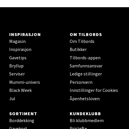
12 i butikk
Velg
INSPIRASJON
OM TILBORDS
Magasin
Om Tilbords
Inspirasjon
Butikker
Orkanger - Thon Senter Orkanger
Gavetips
Tilbords-appen
Thon Senter Orkanger, Orkdalsveien 113, 7300
Bryllup
Samfunnsansvar
Orkanger
Serviser
Ledige stillinger
Åpent i dag 09-18
Mummi-univers
Personvern
5 i butikk
Black Week
Innstillinger for Cookies
Jul
Åpenhetsloven
Velg
SORTIMENT
KUNDEKLUBB
Borddekking
Bli klubbmedlem
Gavekort
Prisløfte