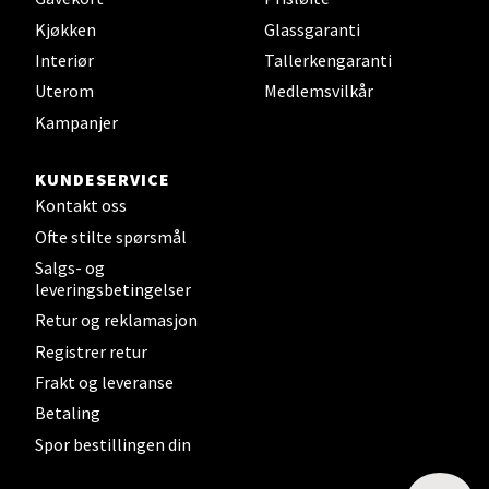
Sandvika - Thon Senter Sandvika
Kjøkken
Glassgaranti
Brodtkorbsgate 7, 1338 Sandvika
Interiør
Tallerkengaranti
Åpent i dag 09-19
Uterom
Medlemsvilkår
22 i butikk
Kampanjer
Velg
KUNDESERVICE
Kontakt oss
Ofte stilte spørsmål
Salgs- og
Bergen - Thon Senter Sartor
leveringsbetingelser
Retur og reklamasjon
Sartorvegen 12, 5353 Straume
Registrer retur
Åpent i dag 10-18
Frakt og leveranse
8 i butikk
Betaling
Spor bestillingen din
Velg