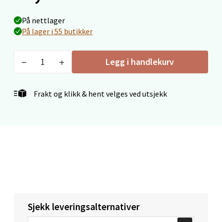
Stavanger og Sandnes - Thon
På nettlager
Senter Madla
På lager i 55 butikker
Madlakrossen nr 9, 4042 Stavanger
Åpent i dag 10-19
Legg i handlekurv
3 i butikk
Frakt og klikk & hent velges ved utsjekk
Velg
Levanger - Magneten
Moafjæra 14, 7606 Levanger
Åpent i dag 10-18
7 i butikk
Sjekk leveringsalternativer