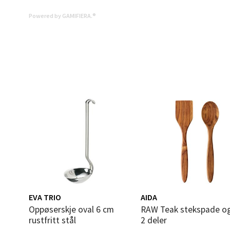
0 i bu
Powered by GAMIFIERA.®
Mold
Torget
Åpent i
0 i bu
Narv
Bolags
Åpent i
EVA TRIO
AIDA
0 i bu
Oppøserskje oval 6 cm
RAW Teak stekspade og sleiv
rustfritt stål
2 deler