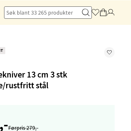
elg
NT
ekniver 13 cm 3 stk
/rustfritt stål
elg
,-
Førpris 279,-