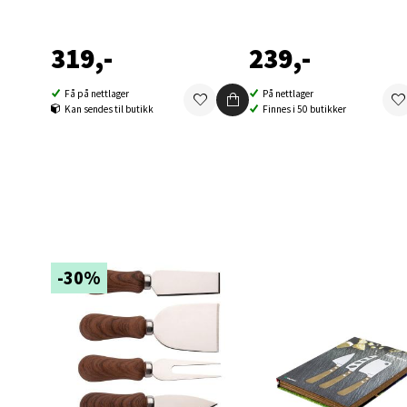
Berg
319,-
239,-
Folke B
Åpent i
Få på nettlager
På nettlager
0 i bu
Kan sendes til butikk
Finnes i 50 butikker
Oppd
Aunase
Åpent i
-30%
0 i bu
Orka
Thon S