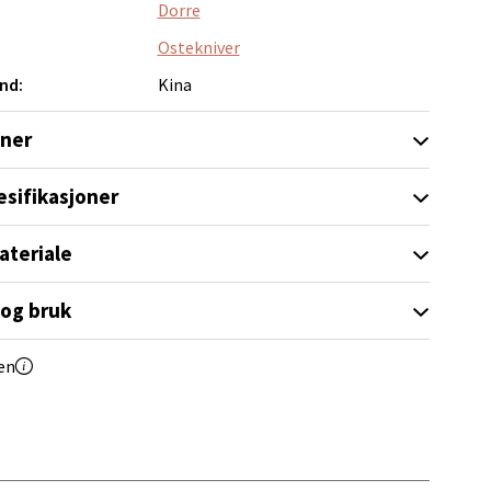
Dorre
Ostekniver
nd:
Kina
elg
oner
esifikasjoner
ateriale
elg
 og bruk
en