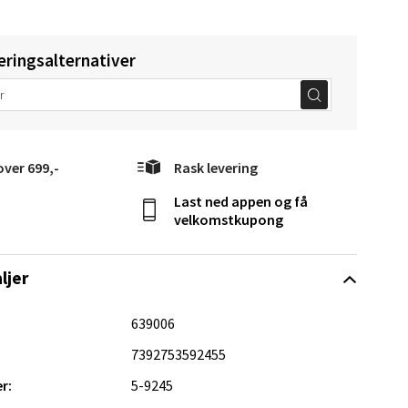
eringsalternativer
Vel
g
over 699,-
Rask levering
Last ned appen og få
velkomstkupong
ljer
639006
elg
7392753592455
r:
5-9245