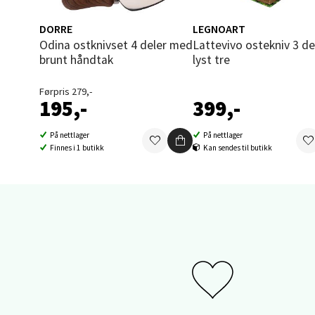
Åpent i
0 i bu
DORRE
LEGNOART
Odina ostknivset 4 deler med
Lattevivo ostekniv 3 deler
brunt håndtak
lyst tre
Sand
Førpris 279,-
195,-
399,-
Brodtk
Åpent i
På nettlager
På nettlager
Finnes i 1 butikk
Kan sendes til butikk
0 i bu
Berg
Sartor
Åpent i
0 i bu