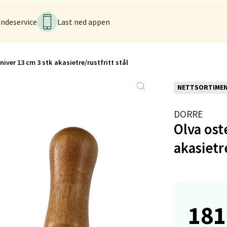
ndeservice
Last ned appen
anger og Sandnes - Kvadrat
Stokkavei 1, 4313 Sandnes
 dag 10-21
iver 13 cm 3 stk akasietre/rustfritt stål
V
tikk
NETTSORTIME
DORRE
en - Thon Senter Lagunen
Olva ost
veien 1, 5239 Bergen
akasietre
 dag 10-21
V
tikk
181
tiansand - Markens