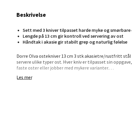
Beskrivelse
Stav
Madl
Sett med 3 kniver tilpasset harde myke og smørbare 
Lengde på 13 cm gir kontroll ved servering av ost
Håndtak i akasie gir stabilt grep og naturlig følelse
Madlak
Åpent i
Dorre Olva ostekniver 13 cm 3 stk akasietre/rustfritt stål 
0 i bu
servere ulike typer ost. Hver kniv er tilpasset sin oppgave,
faste oster eller jobber med mykere varianter.
Les mer
Håndtakene i akasie gir en behagelig og naturlig følelse, 
Leva
ligger godt i hånden og gir god kontroll når du serverer fr
Moafjæ
• Sett med 3 ostekniver
Åpent i
• 13 cm lengde
• Tilpasset ulike ostetyper
0 i bu
• Rustfritt stål
• Håndtak i akasietre