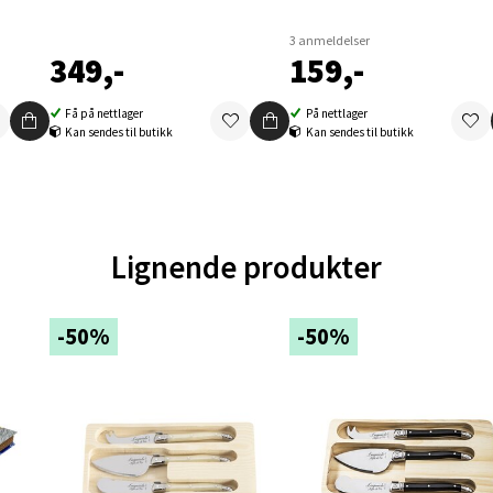
en - Oasen Senter
3 anmeldelser
349,-
159,-
ernadottes vei 52, 5147 Fyllingsdalen
 dag 10-21
V
Få på nettlager
På nettlager
tikk
Kan sendes til butikk
Kan sendes til butikk
al - Aunasenteret
Lignende produkter
nteret, Sunndalsvegen 3, 7340 Oppdal
 dag 10-19
V
-50%
-50%
tikk
nger - Thon Senter Orkanger
enter Orkanger, Orkdalsveien 113, 7300 Orkanger