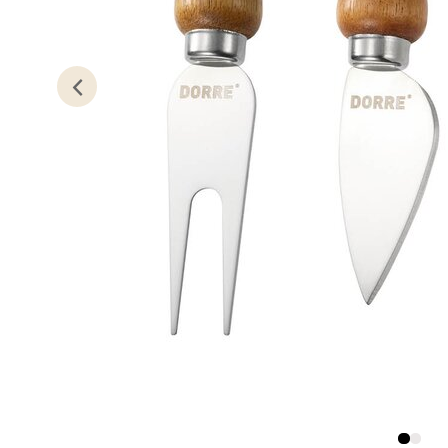
Lillem
Åpent i
0 i bu
Oslo
Erich 
Åpent i
0 i bu
Bryn
Jupiter
Åpent i
0 i bu