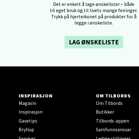
Det er enkelt å lage ønskelister – både
Tron
til eget bruk og til livets mange feiringer.
Trykk på hjerteikonet på produkter for å
legge i ønskeliste.
Falken
Åpent i
0 i bu
LAG ØNSKELISTE
Ski 
Ski Sto
Åpent i
INSPIRASJON
OM TILBORDS
0 i bu
Magasin
Om Tilbords
Inspirasjon
Butikker
Sort
Gavetips
Tilbords-appen
Bryllup
Samfunnsansvar
Strang
Serviser
Ledige stillinger