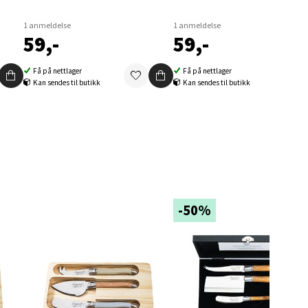
1 anmeldelse
1 anmeldelse
59,-
59,-
elg
Få på nettlager
Få på nettlager
Kan sendes til butikk
Kan sendes til butikk
elg
-50%