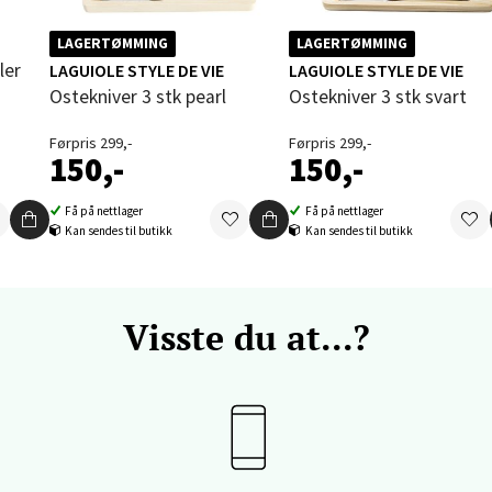
 dag 09-20
V
tikk
LAGERTØMMING
LAGERTØMMING
LAGUIOLE STYLE DE VIE
LAGUIOLE STYLE DE VIE
Ostekniver 3 stk pearl
Ostekniver 3 stk svart
vika - Thon Senter Sandvika
Førpris 299,-
Førpris 299,-
150,-
150,-
orbsgate 7, 1338 Sandvika
 dag 10-21
Få på nettlager
Få på nettlager
V
Kan sendes til butikk
Kan sendes til butikk
tikk
en - Thon Senter Sartor
Visste du at...?
vegen 12, 5353 Straume
 dag 10-21
V
tikk