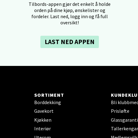
Tilbords-appen gjør det enkelt å holde
dheim - Sirkus Shopping
orden på dine kjøp, ønskelister og
fordeler. Last ned, logg inn og få full
oversikt!
borgveien 5, 7044 Trondheim
 dag 09-21
V
tikk
LAST NED APPEN
- Thon Senter Ski
rsenter, Jernbanesvingen 6, 1400 Ski
 dag 10-21
V
SORTIMENT
KUNDEKLU
tikk
Borddekking
Bli klubbme
Gavekort
Prisløfte
land - Sortland Storsenter
Kjøkken
Glassgaranti
Interiør
Tallerkengar
ata 26, 8400 Sortland
Uterom
Medlemsvilk