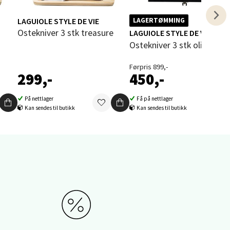
elg
LAGUIOLE STYLE DE VIE
LAGERTØMMING
Ostekniver 3 stk treasure
LAGUIOLE STYLE DE VIE
Ostekniver 3 stk olive
Førpris 899,-
299,-
450,-
På nettlager
Få på nettlager
elg
Kan sendes til butikk
Kan sendes til butikk
elg