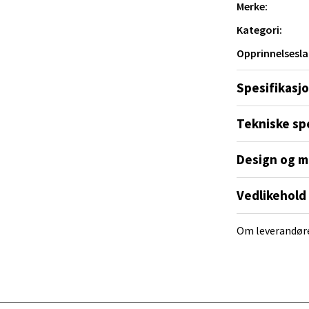
 og praktisk.
al - Alti Mandal
Merke:
Kategori:
yveien 55, 4517 Mandal
Opprinnelsesla
 dag 10-20
V
tikk
Spesifikasj
Tekniske sp
 Rana - Thon Senter Mo i Rana
Design og m
f Nansensgate 22, 8622 Mo i Rana
 dag 09-19
V
Vedlikehold
tikk
Om leverandør
und - Thon Senter Moa
andsvegen 25, 6010 Ålesund
 dag 10-20