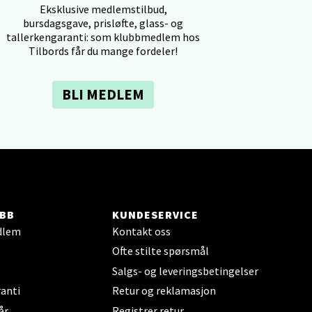
Eksklusive medlemstilbud,
bursdagsgave, prisløfte, glass- og
tallerkengaranti: som klubbmedlem hos
Tilbords får du mange fordeler!
elg
BLI MEDLEM
elg
BB
KUNDESERVICE
dlem
Kontakt oss
Ofte stilte spørsmål
Salgs- og leveringsbetingelser
anti
Retur og reklamasjon
år
Registrer retur