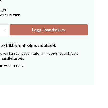
ager
elg
es til butikk
Legg i handlekurv
 og klikk & hent velges ved utsjekk
aren kan sendes til valgfri Tilbords-butikk. Velg
elg
i handlekurven.
lutt:
09.09.2026
elg