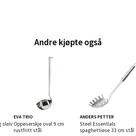
V
tikk
e - Moldetorget
Andre kjøpte også
 1, 6413 Molde
 dag 10-20
V
tikk
ik - Thon Senter Malmporten
gata 1, 8514 Narvik
 dag 10-20
V
EVA TRIO
ANDERS PETTER
tikk
Oppøserskje oval 9 cm
Steel Essentials
rustfritt stål
spaghettiøse 33 cm stål