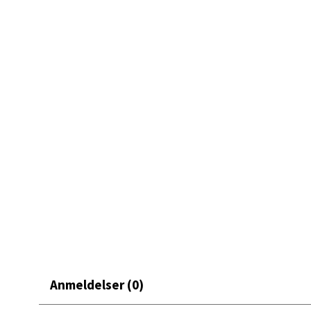
Et elegant valg som gjør osteserveringen mer innbydende
Mand
Skarvø
Åpent i
0 i bu
Mo i
Fridtjo
Åpent i
0 i bu
Åles
Anmeldelser (0)
Langel
Åpent i