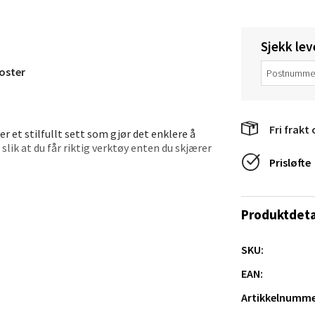
anger og Sandnes - Thon Senter
Sjekk lev
a
oster
rossen nr 9, 4042 Stavanger
 dag 10-20
Fri frakt 
er et stilfullt sett som gjør det enklere å
tikk
 slik at du får riktig verktøy enten du skjærer
Prisløfte
mens stålet sørger for presise snitt. Knivene
nger - Magneten
a ostefatet.
Produktdeta
ra 14, 7606 Levanger
 dag 10-20
SKU:
V
tikk
EAN:
Artikkelnumme