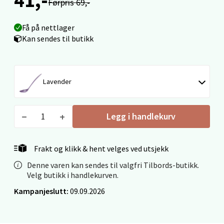
Velg
Førpris 69,-
Få på nettlager
Kan sendes til butikk
Ålesund - Thon Senter Moa
Langelandsvegen 25, 6010 Ålesund
Lavender
Åpent i dag 10-20
0 i butikk
Legg i handlekurv
Velg
Frakt og klikk & hent velges ved utsjekk
Denne varen kan sendes til valgfri Tilbords-butikk.
Molde - Moldetorget
Velg butikk i handlekurven.
Kampanjeslutt:
09.09.2026
Torget 1, 6413 Molde
Åpent i dag 10-20