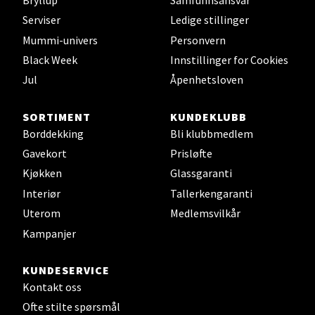
Serviser
Ledige stillinger
Leirvik - Stord
Mummi-univers
Personvern
Black Week
Innstillinger for Cookies
Torgbakken 2, 5401 Stord
Åpent i dag 10-17
Jul
Åpenhetsloven
0 i butikk
SORTIMENT
KUNDEKLUBB
Borddekking
Bli klubbmedlem
Velg
Gavekort
Prisløfte
Kjøkken
Glassgaranti
Interiør
Tallerkengaranti
Oslo - Thon Senter Storo
Uterom
Medlemsvilkår
Kampanjer
Vitaminveien 7 - 9, 0485 Oslo
Åpent i dag 10-21
KUNDESERVICE
0 i butikk
Kontakt oss
Ofte stilte spørsmål