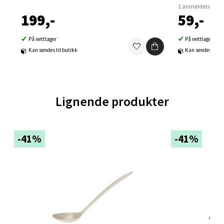
1 anmeldelse
0 i butikk
199,-
59,-
Velg
På nettlager
På nettlager
Kan sendes til butikk
Kan sendes til b
Ski - Thon Senter Ski
Lignende produkter
Ski Storsenter, Jernbanesvingen 6, 1400 Ski
Åpent i dag 10-21
-41%
-41%
0 i butikk
Velg
Sortland - Sortland Storsenter