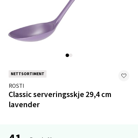
Mandal - Alti Mandal
Skarvøyveien 55, 4517 Mandal
Åpent i dag 10-20
0 i butikk
Velg
NETTSORTIMENT
ROSTI
Mo i Rana - Thon Senter Mo i Rana
Classic serveringsskje 29,4 cm
lavender
Fridtjof Nansensgate 22, 8622 Mo i Rana
Åpent i dag 09-19
0 i butikk
41,-