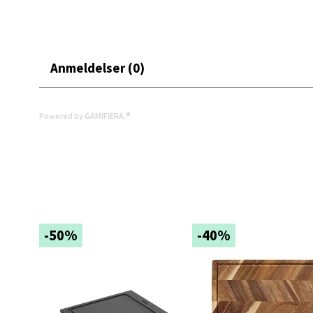
Åpent i
0 i bu
Anmeldelser (0)
Narv
Bolags
Powered by GAMIFIERA.®
Åpent i
0 i bu
Berg
-50%
-40%
Folke B
Åpent i
0 i bu