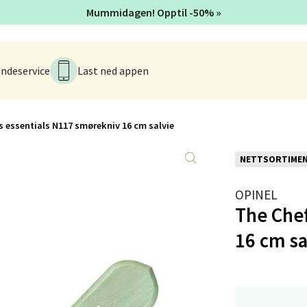
Mummidagen! Opptil -50% »
en - Thon Senter Lagunen
ndeservice
Last ned appen
veien 1, 5239 Bergen
 dag 10-21
V
tikk
s essentials N117 smørekniv 16 cm salvie
NETTSORTIME
tiansand - Markens
OPINEL
arkens markensgate 25B, 4611 Kristiansand
The Chef
 dag 09-18
V
16 cm sa
tikk
 - Linderud