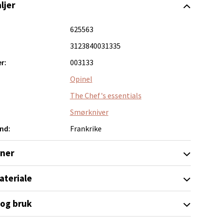
ljer
625563
3123840031335
elg
r:
003133
Opinel
The Chef's essentials
Smørkniver
nd:
Frankrike
elg
oner
ateriale
 og bruk