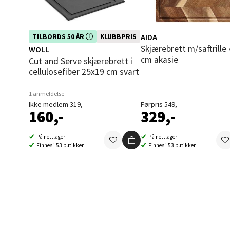
Oppd
Dette produktet er inkludert i vår
AIDA
TILBORDS 50 ÅR
KLUBBPRIS
Aunase
kampanje. Benytt deg av rabatten i
Skjærebrett m/saftrille 40x26
WOLL
dag!
Åpent i
cm akasie
Cut and Serve skjærebrett i
0 i bu
cellulosefiber 25x19 cm svart
1 anmeldelse
Ikke medlem 319,-
Førpris 549,-
Orka
160,-
329,-
Thon S
På nettlager
På nettlager
Åpent i
Finnes i 53 butikker
Finnes i 53 butikker
0 i bu
Sand
Brodtk