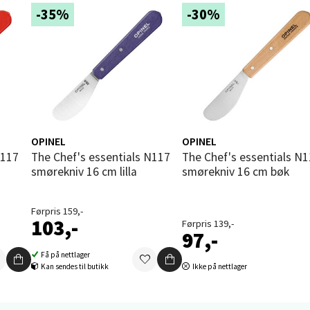
 dag 10-21
-35%
-30%
V
tikk
en - Thon Senter Sartor
vegen 12, 5353 Straume
 dag 10-21
OPINEL
OPINEL
V
The Chef's essentials N117
The Chef's essentials N117
tikk
smørekniv 16 cm lilla
smørekniv 16 cm bøk
Førpris 159,-
dheim - Sirkus Shopping
103,-
Førpris 139,-
97,-
borgveien 5, 7044 Trondheim
Få på nettlager
 dag 09-21
Kan sendes til butikk
Ikke på nettlager
V
tikk