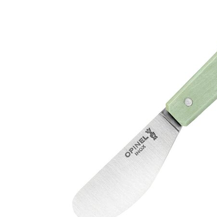
Erich 
Åpent i
0 i bu
Bryn
Jupiter
Åpent i
0 i bu
Stav
Madl
Madlak
Åpent i