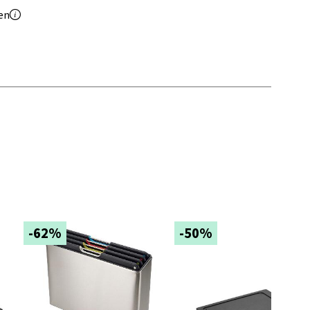
en
elg
elg
-62%
-50%
elg