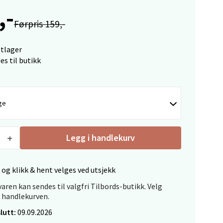
,-
Førpris 159,-
elg
ttlager
es til butikk
ge
elg
Legg i handlekurv
 og klikk & hent velges ved utsjekk
aren kan sendes til valgfri Tilbords-butikk. Velg
i handlekurven.
lutt:
09.09.2026
Vel