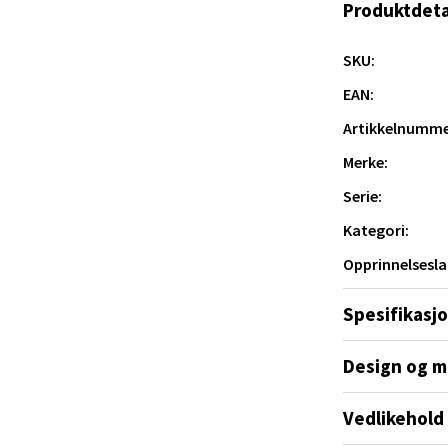
Produktdeta
 Rana - Thon Senter Mo i Rana
SKU:
f Nansensgate 22, 8622 Mo i Rana
 dag 09-19
EAN:
V
Artikkelnumme
tikk
Merke:
Serie:
und - Thon Senter Moa
Kategori:
andsvegen 25, 6010 Ålesund
Opprinnelsesla
 dag 10-20
V
tikk
Spesifikasj
Design og m
e - Moldetorget
Vedlikehold
 1, 6413 Molde