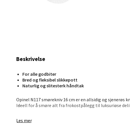
0 i bu
Leva
Moafjæ
Åpent i
Beskrivelse
0 i bu
For alle godbiter
Bred og fleksibel slikkepott
Mand
Naturlig og slitesterk håndtak
Skarvø
Opinel N117 smørekniv 16 cm er en allsidig og sjenerøs kni
Åpent i
Ideell for å smøre alt fra frokostpålegg til luksuriøse del
0 i bu
Det lange, lakkede håndtaket i agnbøk gir et behagelig g
Les mer
del av landskapskolleksjonen – en frisk og funksjonell det