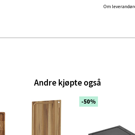
 dag 10-20
Om leverandør
V
tikk
ik - Thon Senter Malmporten
gata 1, 8514 Narvik
 dag 10-20
V
tikk
Andre kjøpte også
en - Oasen Senter
-50%
ernadottes vei 52, 5147 Fyllingsdalen
 dag 10-21
V
tikk