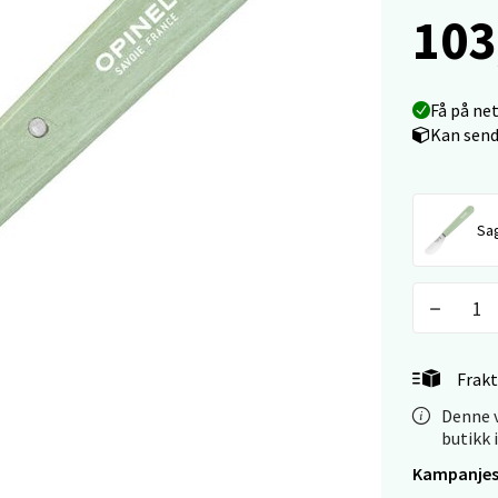
103
Mogensøns vei 38, 0594 Oslo
 dag 10-21
V
tikk
Få på ne
Kan send
e/Jæren - M44
Sa
veien 2, 4340 Bryne
 dag 10-20
V
tikk
Frakt
anger og Sandnes - Thon Senter
Denne v
a
butikk 
rossen nr 9, 4042 Stavanger
Kampanjes
 dag 10-20