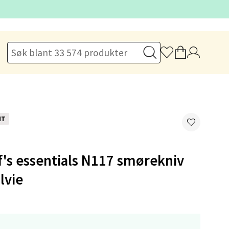
elg
NT
's essentials N117 smørekniv
elg
lvie