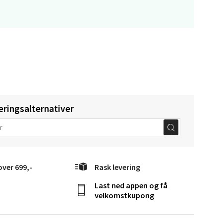
g
elg
eringsalternativer
over 699,-
Rask levering
Last ned appen og få
elg
velkomstkupong