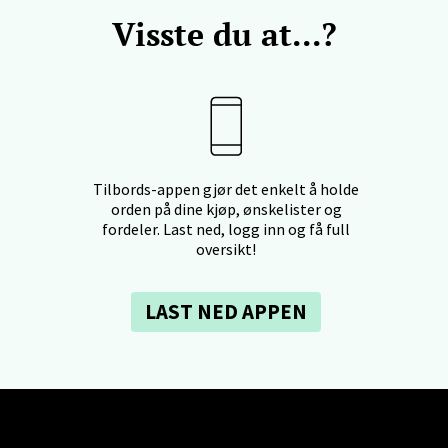
Visste du at...?
- Thon Senter Ski
rsenter, Jernbanesvingen 6, 1400 Ski
 dag 10-21
V
tikk
Tilbords-appen gjør det enkelt å holde
orden på dine kjøp, ønskelister og
land - Sortland Storsenter
fordeler. Last ned, logg inn og få full
oversikt!
ata 26, 8400 Sortland
 dag 10-19
LAST NED APPEN
V
tikk
nkjer - Thon Senter Steinkjer