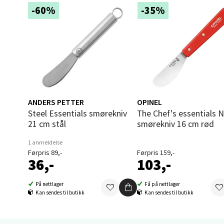
Åpent i
-60%
-35%
0 i bu
Berg
Sartor
Åpent i
ANDERS PETTER
OPINEL
Steel Essentials smørekniv
The Chef's essentials N117
0 i bu
21 cm stål
smørekniv 16 cm rød
1 anmeldelse
Førpris 89,-
Førpris 159,-
Tron
36,-
103,-
Falken
På nettlager
Få på nettlager
Åpent i
Kan sendes til butikk
Kan sendes til butikk
0 i bu