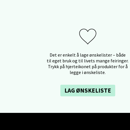
Ski 
Ski Sto
Åpent i
0 i bu
Det er enkelt å lage ønskelister – både
til eget bruk og til livets mange feiringer.
Sort
Trykk på hjerteikonet på produkter for å
legge i ønskeliste.
Strang
Åpent i
LAG ØNSKELISTE
0 i bu
Stei