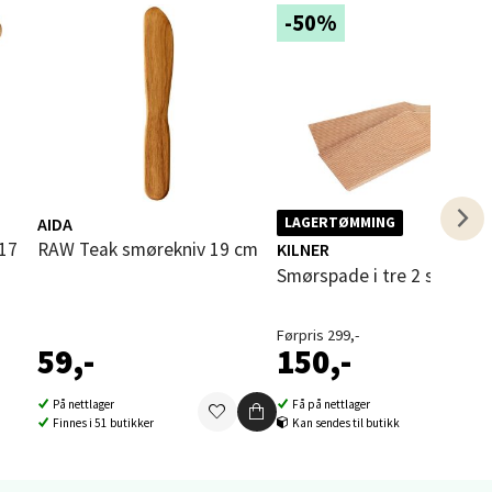
-50%
elg
AIDA
LAGERTØMMING
elg
RAW Teak smørekniv 19 cm
KILNER
Smørspade i tre 2 stk 23 
Førpris 299,-
59,-
150,-
På nettlager
Få på nettlager
Finnes i 51 butikker
Kan sendes til butikk
elg