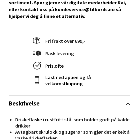
sortiment. Spør gjerne vår digitale medarbeider Kai,
eller kontakt oss på kundeservice@tilbords.no så
Gartnerveien 16, 4016 Stavanger
hjelper vi deg å ﬁnne et alternativ.
Åpent i dag 10-18
0 i butikk
Fri frakt over 699,-
Velg
Rask levering
Prisløfte
Stavanger og Sandnes - Kvadrat
Last ned appen og få
velkomstkupong
Gamle Stokkavei 1, 4313 Sandnes
Åpent i dag 10-18
Beskrivelse
0 i butikk
Drikkeflaske i rustfritt stål som holder godt på kalde
Velg
drikker
Avtagbart skrulokk og sugerør som gjør det enkelt å
vaske drikkeflasken