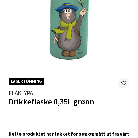
Velg
Karmsund - Thon Senter Oasen
Austbøvegen 16, 5542 Karmsund
Åpent i dag 10-18
0 i butikk
LAGERTØMMING
FLÅKLYPA
Velg
Drikkeflaske 0,35L grønn
Stavanger og Sandnes - Kilden
Senter
Dette produktet har takket for seg og gått ut fra vårt