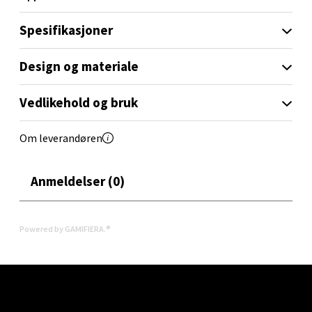
Velg
Spesifikasjoner
Design og materiale
Oslo - Linderud
Vedlikehold og bruk
Erich Mogensøns vei 38, 0594 Oslo
Åpent i dag 10-19
Om leverandøren
0 i butikk
Anmeldelser (0)
Velg
Powered by GAMIFIERA.®
Bryne/Jæren - M44
Jupiterveien 2, 4340 Bryne
Åpent i dag 10-18