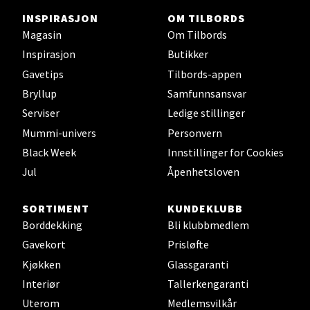
0 i butikk
INSPIRASJON
OM TILBORDS
Magasin
Om Tilbords
Velg
Inspirasjon
Butikker
Gavetips
Tilbords-appen
Bryllup
Samfunnsansvar
Serviser
Ledige stillinger
Stavanger og Sandnes - Thon
Mummi-univers
Personvern
Senter Madla
Black Week
Innstillinger for Cookies
Jul
Åpenhetsloven
Madlakrossen nr 9, 4042 Stavanger
Åpent i dag 10-19
SORTIMENT
KUNDEKLUBB
0 i butikk
Borddekking
Bli klubbmedlem
Gavekort
Prisløfte
Velg
Kjøkken
Glassgaranti
Interiør
Tallerkengaranti
Uterom
Medlemsvilkår