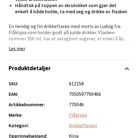
Håndtak på toppen av skrulokket som gjør det
enkelt å både holde, ta med seg og drikke av flasken
Bergen - Thon Senter Lagunen
En hendig og fin drikkeflaske med motiv av Ludvig fra
Laguneveien 1, 5239 Bergen
Flåklypa som holder godt på kalde drikker. Flasken
Åpent i dag 10-18
rommer 350 ml, har et avtagbart sugerør, er enkel å åpne
og lukke og holder tett.
0 i butikk
Les mer
Velg
Produktdetaljer
SKU:
612158
Kristiansand - Markens
EAN:
7050597700466
Artikkelnummer:
770046
Lillemarkens markensgate 25B, 4611 Kristiansand
Åpent i dag 10-17
Merke:
Flåklypa
Kategori:
Drikkeflasker
0 i butikk
Opprinnelsesland:
Kina