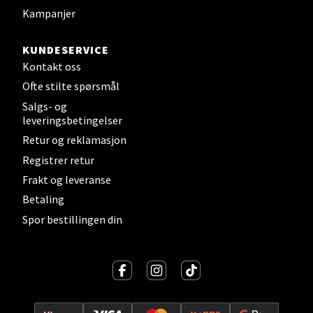
Levanger - Magneten
Kampanjer
Moafjæra 14, 7606 Levanger
KUNDESERVICE
Åpent i dag 10-18
Kontakt oss
0 i butikk
Ofte stilte spørsmål
Salgs- og
Velg
leveringsbetingelser
Retur og reklamasjon
Registrer retur
Frakt og leveranse
Mandal - Alti Mandal
Betaling
Spor bestillingen din
Skarvøyveien 55, 4517 Mandal
Åpent i dag 10-18
0 i butikk
Velg