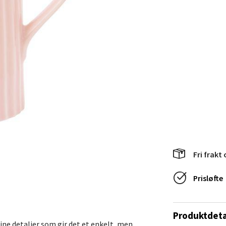
V
tikk
en - Horisont
svegen 2, 5130 Nyborg
 dag 10-21
V
tikk
efjord - Hvaltorvet
Fri frakt 
7, 3210 Sandefjord
Prisløfte
 dag 10-20
V
tikk
Produktdeta
ne detaljer som gir det et enkelt, men