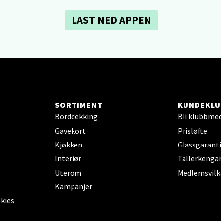
en - Thon Senter Lagunen
LAST NED APPEN
veien 1, 5239 Bergen
 dag 10-21
V
tikk
tiansand - Markens
SORTIMENT
KUNDEKLU
Borddekking
Bli klubbme
arkens markensgate 25B, 4611 Kristiansand
Gavekort
Prisløfte
 dag 09-18
V
Kjøkken
Glassgaranti
tikk
Interiør
Tallerkengar
Uterom
Medlemsvilk
Kampanjer
 - Linderud
okies
Mogensøns vei 38, 0594 Oslo