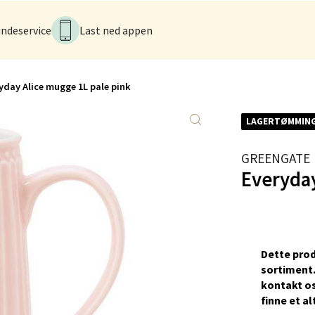
k - CC Gjøvik
ndeservice
Last ned appen
nesvingen 6, 2821 Gjøvik
 dag 10-21
V
tikk
yday Alice mugge 1L pale pink
LAGERTØMMIN
men - Gulskogen
GREENGATE
gen Senter, 3048 Drammen
Everyday
 dag 10-21
V
tikk
Dette prod
anger og Sandnes - Herbarium
sortiment.
kontakt os
rtervigs gate 6, 4005 Stavanger
ﬁnne et al
 dag 10-20