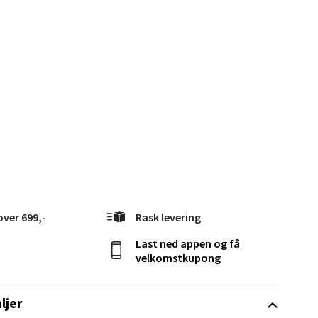
elg
elg
over 699,-
Rask levering
Last ned appen og få
velkomstkupong
elg
ljer