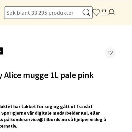
elg
G
 Alice mugge 1L pale pink
elg
uktet har takket for seg og gått ut fra vårt
 Spør gjerne vår digitale medarbeider Kai, eller
s på kundeservice@tilbords.no så hjelper vi deg å
ternativ.