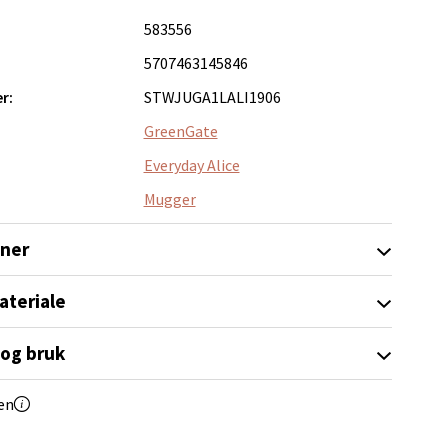
583556
5707463145846
r:
STWJUGA1LALI1906
elg
GreenGate
Everyday Alice
Mugger
oner
elg
ateriale
 og bruk
en