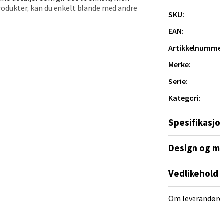
sø - Jekta Storsenter
produkter, kan du enkelt blande med andre
SKU:
EAN:
yveien 12, 9015 Tromsø
 dag 10-21
Artikkelnumme
V
tikk
Merke:
Serie:
tad - Thon Senter Kanebogen
Kategori:
egen 5, 9411 Harstad
Spesifikasj
 dag 10-20
V
Design og m
tikk
Vedlikehold
sund - Thon Senter Oasen
Om leverandør
vegen 16, 5542 Karmsund