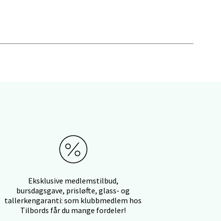
elg
elg
Eksklusive medlemstilbud,
elg
bursdagsgave, prisløfte, glass- og
tallerkengaranti: som klubbmedlem hos
Tilbords får du mange fordeler!