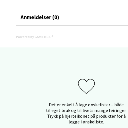
Åpent i
0 i bu
Anmeldelser (0)
Stav
Powered by GAMIFIERA.®
Gartne
Åpent i
0 i bu
Stav
Gamle 
Åpent i
Det er enkelt å lage ønskelister – både
til eget bruk og til livets mange feiringer.
0 i bu
Trykk på hjerteikonet på produkter for å
legge i ønskeliste.