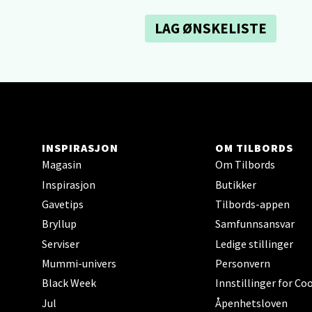
Berg
LAG ØNSKELISTE
Lagune
Åpent i
0 i bu
Kris
INSPIRASJON
OM TILBORDS
Magasin
Om Tilbords
Lillem
Inspirasjon
Butikker
Åpent i
Gavetips
Tilbords-appen
0 i bu
Bryllup
Samfunnsansvar
Serviser
Ledige stillinger
Mummi-univers
Personvern
Oslo
Black Week
Innstillinger for Co
Jul
Åpenhetsloven
Erich 