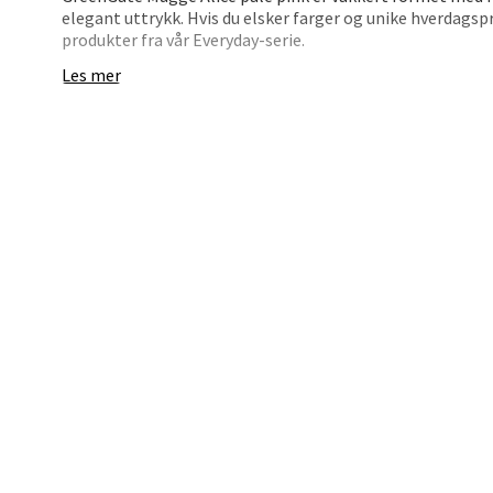
Trom
elegant uttrykk. Hvis du elsker farger og unike hverdags
produkter fra vår Everyday-serie.
Karlsø
Les mer
Åpent i
0 i bu
Hars
Skillev
Åpent i
0 i bu
Karm
Austbø