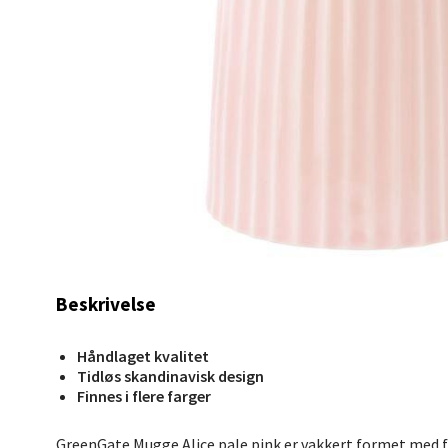
0 i bu
Berg
Myrdal
Åpent i
0 i bu
Sand
Beskrivelse
Torget 
Åpent i
Håndlaget kvalitet
Tidløs skandinavisk design
0 i bu
Finnes i flere farger
GreenGate Mugge Alice pale pink er vakkert formet med fi