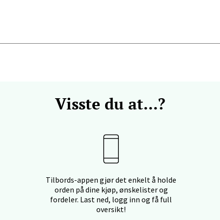
 dag 10-20
V
tikk
anger og Sandnes - Kilden Senter
rveien 16, 4016 Stavanger
 dag 10-20
V
Visste du at...?
tikk
anger og Sandnes - Kvadrat
Stokkavei 1, 4313 Sandnes
 dag 10-21
Tilbords-appen gjør det enkelt å holde
V
orden på dine kjøp, ønskelister og
tikk
fordeler. Last ned, logg inn og få full
oversikt!