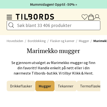
Mummidagen! Opptil -50% »
Drammen - Gulskogen
Hopp til hovedinnholdet
Gulskogen Senter, 3048 Drammen
Åpent i dag 10-21
Hovedsiden
Borddekking
Flasker og kanner
Mugger
Marimek
Velg
Marimekko
mugger
Se gjennom utvalget av
Marimekko
mugger og finn
Stavanger og Sandnes -
din favoritt! Handle enkelt på nett eller i din
nærmeste Tilbords-butikk. Vi tilbyr Klikk & Hent.
Herbarium
Lars Hertervigs gate 6, 4005 Stavanger
Drikkeflasker
Mugger
Tekanner
Termoflasker
Åpent i dag 10-20