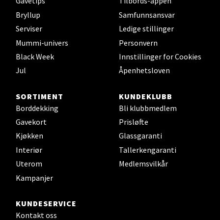
Gavetips
Tilbords-appen
Bryllup
Samfunnsansvar
Serviser
Ledige stillinger
Bryne/Jæren - M44
Mummi-univers
Personvern
Black Week
Innstillinger for Cookies
Jupiterveien 2, 4340 Bryne
Åpent i dag 10-20
Jul
Åpenhetsloven
0 i butikk
SORTIMENT
KUNDEKLUBB
Borddekking
Bli klubbmedlem
Velg
Gavekort
Prisløfte
Kjøkken
Glassgaranti
Interiør
Tallerkengaranti
Stavanger og Sandnes - Thon
Uterom
Medlemsvilkår
Senter Madla
Kampanjer
Madlakrossen nr 9, 4042 Stavanger
KUNDESERVICE
Åpent i dag 10-20
Kontakt oss