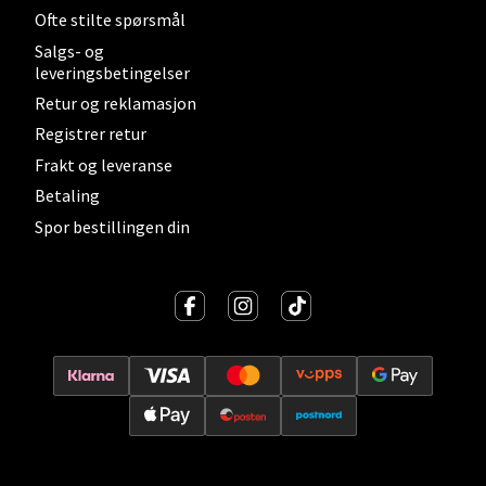
0 i butikk
Ofte stilte spørsmål
Salgs- og
leveringsbetingelser
Velg
Retur og reklamasjon
Registrer retur
Frakt og leveranse
Levanger - Magneten
Betaling
Spor bestillingen din
Moafjæra 14, 7606 Levanger
Åpent i dag 10-20
0 i butikk
Velg
Mandal - Alti Mandal