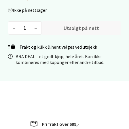
Velg
Ikke på nettlager
Utsolgt på nett
Stavanger og Sandnes - Kilden
Senter
Frakt og klikk & hent velges ved utsjekk
Gartnerveien 16, 4016 Stavanger
BRA DEAL – et godt kjøp, hele året. Kan ikke
Åpent i dag 10-20
kombineres med kuponger eller andre tilbud.
0 i butikk
Velg
Stavanger og Sandnes - Kvadrat
Fri frakt over 699,-
Gamle Stokkavei 1, 4313 Sandnes