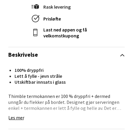
Åpent i dag 10-21
Rask levering
0 i butikk
Prisløfte
Last ned appen og få
Velg
velkomstkupong
Beskrivelse
Bergen - Thon Senter Lagunen
100% dryppfri
Laguneveien 1, 5239 Bergen
Lett å fylle - jevn stråle
Åpent i dag 10-21
Utskiftbar innsats i glass
0 i butikk
Thimble termokannen er 100 % dryppfri + dermed
unngår du flekker på bordet. Designet gjør serveringen
Velg
enkel + termokannen er lett å fylle og helle av. Det er
bare å skru lokket en halv gang rundt og servere.
Les mer
Termokannen holder dessuten innholdet varmt lenge.
Termokannen tåler ikke oppvaskmaskin, men er lett å
holde ren med varmt vann. Den innvendige