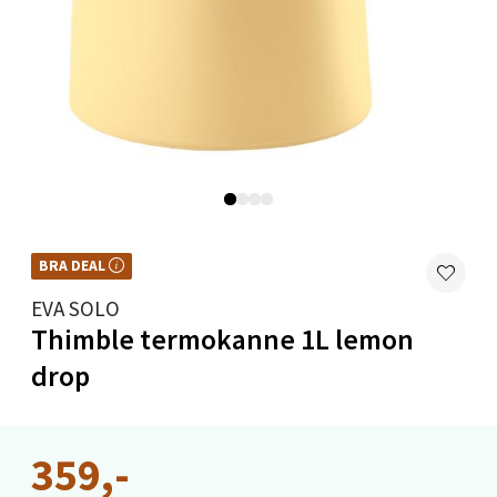
Harstad - Thon Senter Kanebogen
Skillevegen 5, 9411 Harstad
Åpent i dag 10-20
0 i butikk
Velg
BRA DEAL
BRA DEAL – et godt kjøp, hele året. Kan ikke kombineres med kuponger eller
andre tilbud.
EVA SOLO
Thimble termokanne 1L lemon
Karmsund - Thon Senter Oasen
drop
Austbøvegen 16, 5542 Karmsund
Åpent i dag 10-20
0 i butikk
359,-