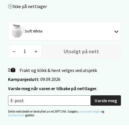
Ikke på nettlager
Velg
Soft White
Mo i Rana - Thon Senter Mo i Rana
Utsolgt på nett
Fridtjof Nansensgate 22, 8622 Mo i Rana
Åpent i dag 09-19
Frakt og klikk & hent velges ved utsjekk
0 i butikk
Kampanjeslutt:
09.09.2026
Varsle meg når varen er tilbake på nettlager.
Velg
Varsle meg
Dette nettstedet er beskyttet av reCAPTCHA. Googles
personvernregler
og
Ålesund - Thon Senter Moa
brukervilkår
gjelder.