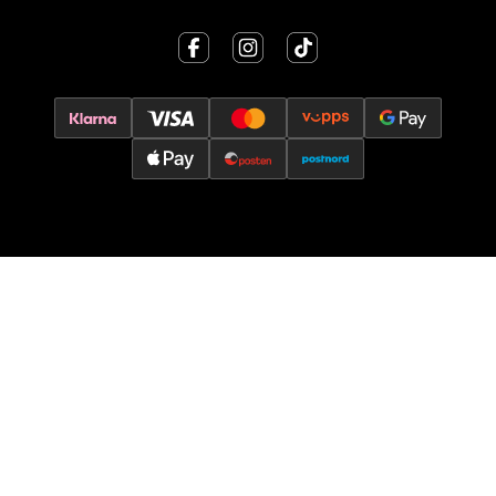
0 i butikk
Velg
Oslo - Thon Senter Storo
Vitaminveien 7 - 9, 0485 Oslo
Åpent i dag 10-21
0 i butikk
Velg
Lillehammer - Strandtorget