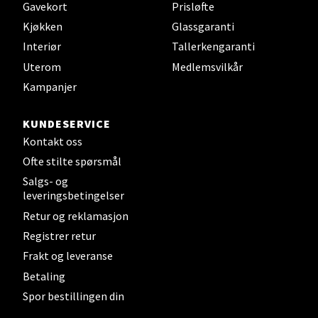
Velg
Gavekort
Prisløfte
Kjøkken
Glassgaranti
Interiør
Tallerkengaranti
Steinkjer - Thon Senter Steinkjer
Uterom
Medlemsvilkår
Kampanjer
Sjøfartsgata 2, 7714 Steinkjer
Åpent i dag 10-20
KUNDESERVICE
Kontakt oss
0 i butikk
Ofte stilte spørsmål
Velg
Salgs- og
leveringsbetingelser
Retur og reklamasjon
Registrer retur
Leirvik - Stord
Frakt og leveranse
Betaling
Torgbakken 2, 5401 Stord
Spor bestillingen din
Åpent i dag 10-17