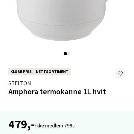
Levanger - Magneten
Moafjæra 14, 7606 Levanger
Åpent i dag 10-20
0 i butikk
KLUBBPRIS
NETTSORTIMENT
Velg
STELTON
Amphora termokanne 1L hvit
Mandal - Alti Mandal
Skarvøyveien 55, 4517 Mandal
479,-
Åpent i dag 10-20
Ikke medlem 799,-
0 i butikk