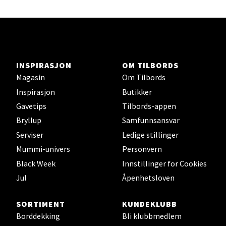
Ski - Thon Senter Ski
Ski Storsenter, Jernbanesvingen 6, 1400 Ski
Åpent i dag 10-21
INSPIRASJON
OM TILBORDS
0 i butikk
Magasin
Om Tilbords
Inspirasjon
Butikker
Velg
Gavetips
Tilbords-appen
Bryllup
Samfunnsansvar
Serviser
Ledige stillinger
Sortland - Sortland Storsenter
Mummi-univers
Personvern
Black Week
Innstillinger for Cookies
Strangata 26, 8400 Sortland
Jul
Åpenhetsloven
Åpent i dag 10-19
0 i butikk
SORTIMENT
KUNDEKLUBB
Borddekking
Bli klubbmedlem