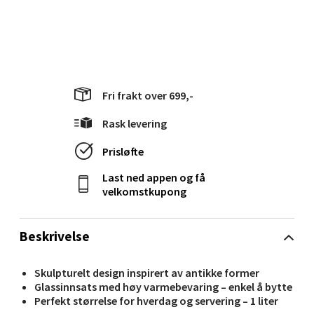
Langelandsvegen 25, 6010 Ålesund
Åpent i dag 10-20
0 i butikk
Velg
Fri frakt over 699,-
Rask levering
Molde - Moldetorget
Prisløfte
Last ned appen og få
Torget 1, 6413 Molde
velkomstkupong
Åpent i dag 10-20
0 i butikk
Beskrivelse
Velg
Skulpturelt design inspirert av antikke former
Glassinnsats med høy varmebevaring – enkel å bytte
Perfekt størrelse for hverdag og servering – 1 liter