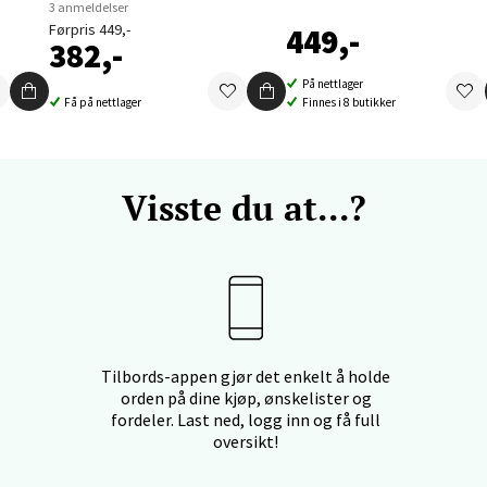
3 anmeldelser
Førpris 449,-
449,-
382,-
nger - Thon Senter Orkanger
På nettlager
Få på nettlager
Finnes i 8 butikker
enter Orkanger, Orkdalsveien 113, 7300 Orkanger
 dag 09-20
V
tikk
Visste du at...?
vika - Thon Senter Sandvika
orbsgate 7, 1338 Sandvika
 dag 10-21
V
tikk
Tilbords-appen gjør det enkelt å holde
orden på dine kjøp, ønskelister og
fordeler. Last ned, logg inn og få full
oversikt!
en - Thon Senter Sartor