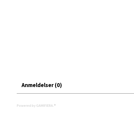
Moafjæ
Åpent i
6 i bu
Mand
Skarvø
Åpent i
4 i bu
Anmeldelser (0)
Mo i
Powered by GAMIFIERA.®
Fridtjo
Åpent i
1 i bu