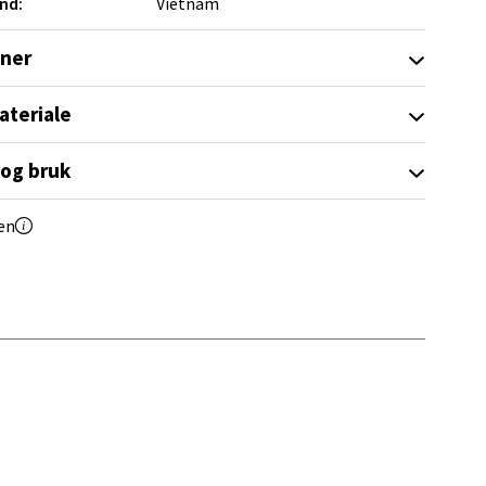
nd:
Vietnam
elg
oner
ateriale
 og bruk
en
elg
elg