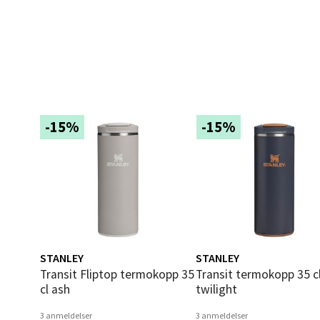
Bolags
Åpent i
0 i bu
Berg
-15%
-15%
Folke B
Åpent i
0 i bu
Oppd
STANLEY
STANLEY
Aunase
Transit Fliptop termokopp 35
Transit termokopp 35 cl
Åpent i
cl ash
twilight
0 i bu
3 anmeldelser
3 anmeldelser