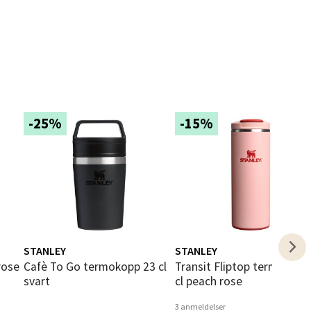
elg
-25%
-15%
elg
STANLEY
STANLEY
Cafè To Go termokopp 23 cl
Transit Fliptop termokopp 35
svart
cl peach rose
elg
3 anmeldelser