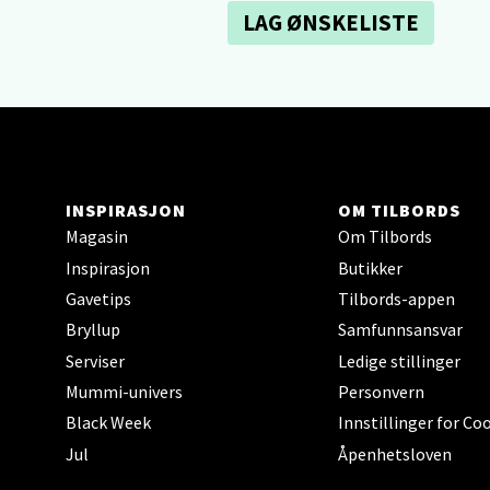
LAG ØNSKELISTE
Sartor
Åpent i
0 i bu
Tron
INSPIRASJON
OM TILBORDS
Falken
Magasin
Om Tilbords
Åpent i
Inspirasjon
Butikker
7 i bu
Gavetips
Tilbords-appen
Bryllup
Samfunnsansvar
Serviser
Ledige stillinger
Ski 
Mummi-univers
Personvern
Ski Sto
Black Week
Innstillinger for Co
Åpent i
Jul
Åpenhetsloven
0 i bu