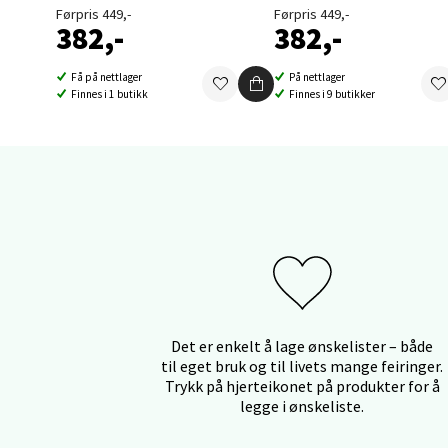
Førpris 449,-
Førpris 449,-
382,-
382,-
Orka
Få på nettlager
På nettlager
Finnes i 1 butikk
Finnes i 9 butikker
Thon S
Åpent i
0 i bu
Sand
Brodtk
Åpent i
0 i bu
Det er enkelt å lage ønskelister – både
til eget bruk og til livets mange feiringer.
Trykk på hjerteikonet på produkter for å
legge i ønskeliste.
Berg