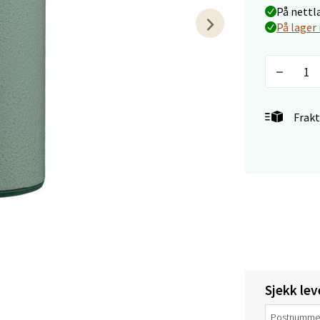
V
På nettl
tikk
På lager 
tiansand - Markens
arkens markensgate 25B, 4611 Kristiansand
Frakt
 dag 09-18
V
utikk
 - Linderud
Mogensøns vei 38, 0594 Oslo
 dag 10-21
V
tikk
Sjekk lev