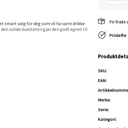
e/Jæren - M44
veien 2, 4340 Bryne
Fri frakt 
 dag 10-20
 smart valg for deg som vil ha varm drikke
V
 den solide kvaliteten gjør den godt egnet til
tikk
Prisløfte
ste koppholdere. Et funksjonelt design med et
anger og Sandnes - Thon Senter
Produktdeta
a
SKU:
rossen nr 9, 4042 Stavanger
EAN:
 dag 10-20
Artikkelnumme
utikk
Merke:
Serie:
nger - Magneten
Kategori: