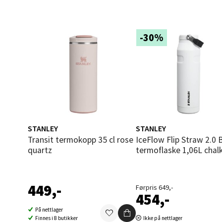
Åles
-30%
Langel
Åpent i
0 i bu
Mold
STANLEY
STANLEY
Torget
Transit termokopp 35 cl rose
IceFlow Flip Straw 2.0 Bottle
Åpent i
quartz
termoflaske 1,06L chal
0 i bu
449,-
Førpris 649,-
454,-
Narv
På nettlager
Finnes i 8 butikker
Ikke på nettlager