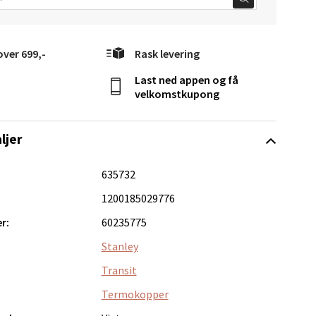
over 699,-
Rask levering
elg
Last ned appen og få
velkomstkupong
ljer
635732
1200185029776
Vel
g
r:
60235775
Stanley
Transit
Termokopper