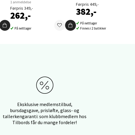
1 anmeldelse
Førpris 449,-
Førpris 349,-
382,-
262,-
På nettlager
På nettlager
Finnes i 2 butikker
elg
elg
Eksklusive medlemstilbud,
bursdagsgave, prisløfte, glass- og
tallerkengaranti: som klubbmedlem hos
Tilbords får du mange fordeler!