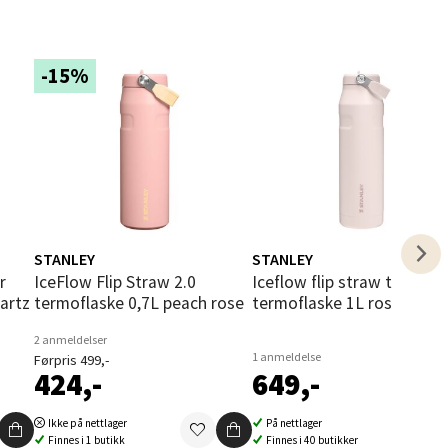
-15%
elg
STANLEY
STANLEY
IceFlow Flip Straw 2.0
Iceflow flip straw tumbler
artz
termoflaske 0,7L peach rose
termoflaske 1L rose quart
elg
2 anmeldelser
1 anmeldelse
Førpris 499,-
424,-
649,-
Ikke på nettlager
På nettlager
Finnes i 1 butikk
Finnes i 40 butikker