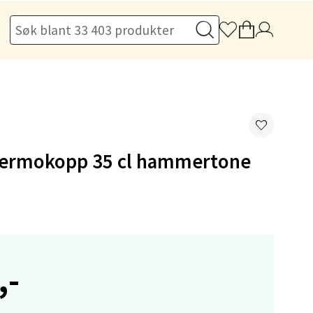
elg
 termokopp 35 cl hammertone
elg
,-