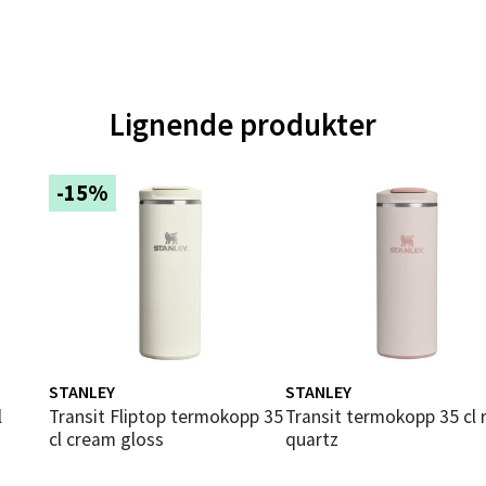
gata 1, 8514 Narvik
 dag 10-20
V
tikk
Lignende produkter
en - Oasen Senter
-15%
ernadottes vei 52, 5147 Fyllingsdalen
 dag 10-21
V
tikk
al - Aunasenteret
STANLEY
STANLEY
nteret, Sunndalsvegen 3, 7340 Oppdal
Transit Fliptop termokopp 35
Transit termokopp 35 cl rose
 dag 10-19
cl cream gloss
quartz
V
tikk