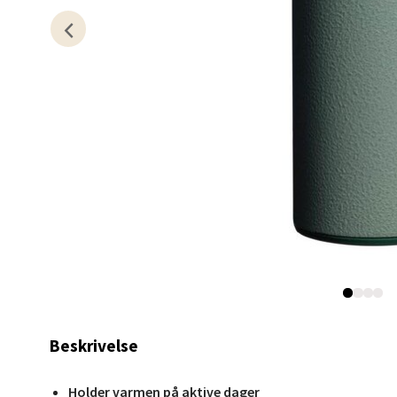
0 i bu
Kris
Lillem
Åpent i
20 i b
Oslo
Erich 
Åpent i
0 i bu
Beskrivelse
Holder varmen på aktive dager