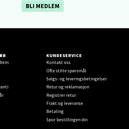
BLI MEDLEM
elg
BB
KUNDESERVICE
dlem
Kontakt oss
elg
Ofte stilte spørsmål
Salgs- og leveringsbetingelser
anti
Retur og reklamasjon
år
Registrer retur
Frakt og leveranse
Betaling
Spor bestillingen din
elg