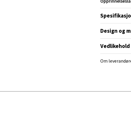
Opprinnelsesla
ra 14, 7606 Levanger
 dag 10-20
V
Spesifikasj
tikk
Design og m
al - Alti Mandal
Vedlikehold
yveien 55, 4517 Mandal
 dag 10-20
Om leverandør
V
tikk
 Rana - Thon Senter Mo i Rana
f Nansensgate 22, 8622 Mo i Rana
 dag 09-19
V
tikk