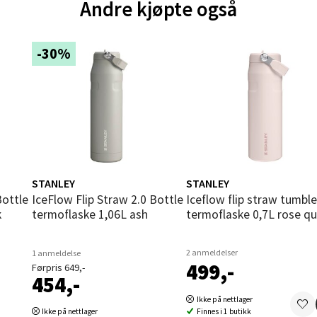
Andre kjøpte også
und - Thon Senter Moa
-30%
andsvegen 25, 6010 Ålesund
 dag 10-20
V
tikk
e - Moldetorget
STANLEY
STANLEY
 1, 6413 Molde
IceFlow Flip Straw 2.0 Bottle
Iceflow flip straw tumbler
 dag 10-20
k
termoflaske 1,06L ash
termoflaske 0,7L rose qu
V
tikk
2 anmeldelser
1 anmeldelse
499,-
Førpris 649,-
454,-
ik - Thon Senter Malmporten
Ikke på nettlager
Ikke på nettlager
Finnes i 1 butikk