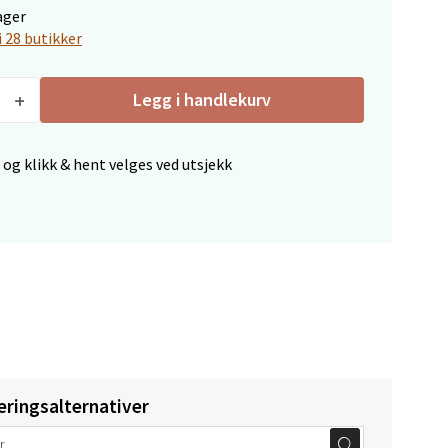
elg
ager
i 28 butikker
Legg i handlekurv
 og klikk & hent velges ved utsjekk
elg
elg
eringsalternativer