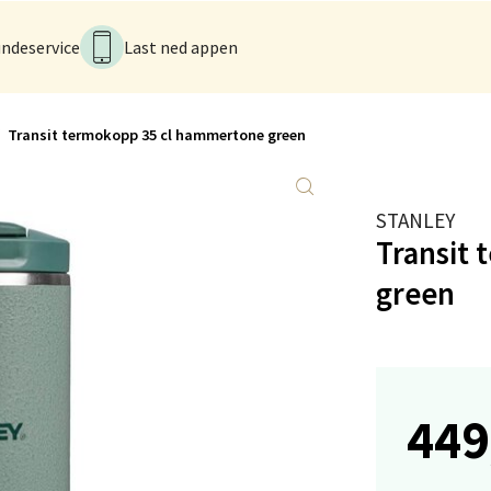
anger og Sandnes - Kilden Senter
ndeservice
Last ned appen
rveien 16, 4016 Stavanger
 dag 10-20
V
tikk
Transit termokopp 35 cl hammertone green
anger og Sandnes - Kvadrat
STANLEY
Transit
Stokkavei 1, 4313 Sandnes
 dag 10-21
green
V
utikk
en - Thon Senter Lagunen
449
veien 1, 5239 Bergen
 dag 10-21