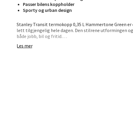
Bryn
Passer bilens koppholder
Sporty og urban design
Jupiter
Åpent i
Stanley Transit termokopp 0,35 L Hammertone Green er et
lett tilgjengelig hele dagen. Den stilrene utformingen og
0 i bu
både jobb, bil og fritid.
Les mer
Koppen er enkel å bruke, lett å ta med og passer i de fle
sporty preg, tilpasset et liv i bevegelse.
Stav
Madl
• Kompakt størrelse på 0,35 liter
• Holder drikken varm
• Passer i koppholder
Madlak
• Robust stålkonstruksjon
Åpent i
• Moderne og sporty uttrykk
12 i b
En termokopp som gjør hverdagen litt enklere.
Leva