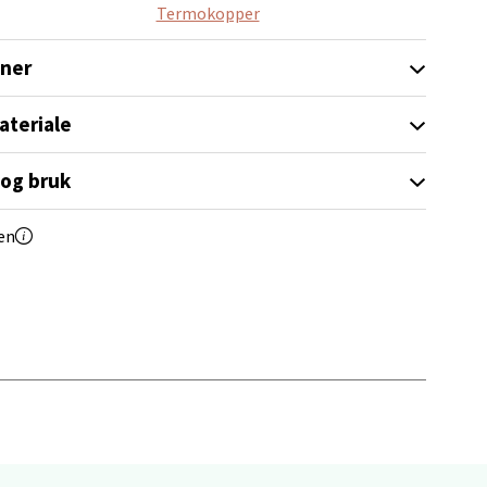
Termokopper
oner
ateriale
elg
 og bruk
en
elg