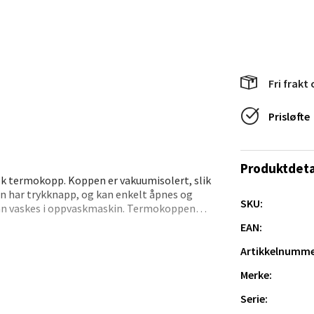
 dag 10-20
V
tikk
sund - Thon Senter Oasen
Fri frakt 
Prisløfte
vegen 16, 5542 Karmsund
 dag 10-20
V
tikk
Produktdeta
sk termokopp. Koppen er vakuumisolert, slik
 Den har trykknapp, og kan enkelt åpnes og
SKU:
kan vaskes i oppvaskmaskin. Termokoppen
anger og Sandnes - Kilden Senter
t i kraftig rustfritt stål, og er naturlig BPA-
EAN:
rveien 16, 4016 Stavanger
Artikkelnumme
 dag 10-20
V
Merke:
tikk
Serie: