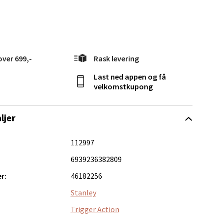
elg
over 699,-
Rask levering
Last ned appen og få
velkomstkupong
elg
ljer
112997
6939236382809
r:
46182256
elg
Stanley
Trigger Action