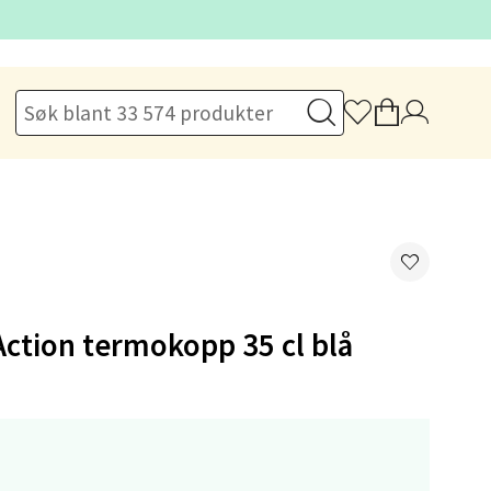
elg
elg
kjøp, hele året. Kan ikke kombineres med kuponger eller andre
Action termokopp 35 cl blå
elg
,-