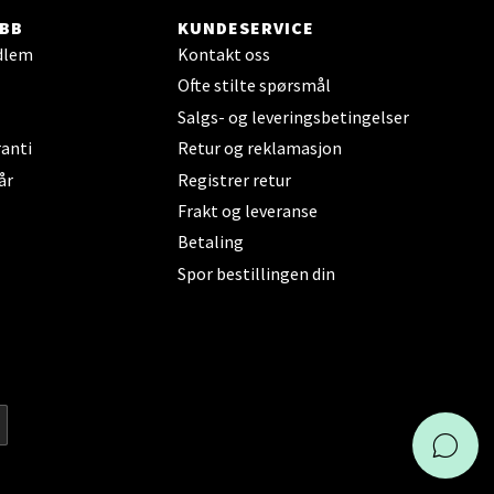
BB
KUNDESERVICE
dlem
Kontakt oss
Ofte stilte spørsmål
Salgs- og leveringsbetingelser
anti
Retur og reklamasjon
Vel
g
år
Registrer retur
Frakt og leveranse
Betaling
Spor bestillingen din
elg
KAI