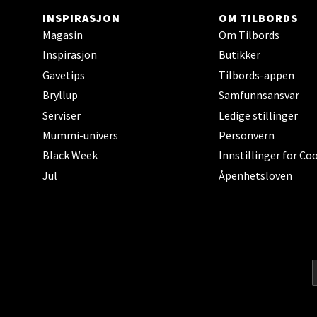
INSPIRASJON
OM TILBORDS
Stav
Magasin
Om Tilbords
Madl
Inspirasjon
Butikker
Gavetips
Tilbords-appen
Madlak
Bryllup
Samfunnsansvar
Åpent i
Serviser
Ledige stillinger
0 i bu
Mummi-univers
Personvern
Black Week
Innstillinger for Co
Jul
Åpenhetsloven
Leva
Moafjæ
Åpent i
0 i bu
Mand