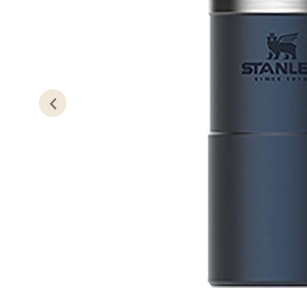
Sand
Torget 
Åpent i
0 i bu
Trom
Karlsø
Åpent i
0 i bu
Hars
Skillev