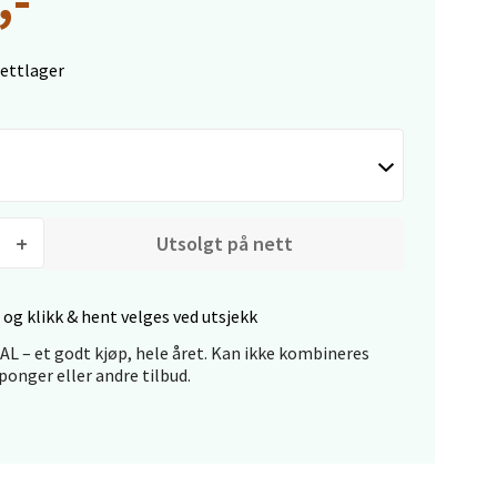
nettlager
elg
Utsolgt på nett
 og klikk & hent velges ved utsjekk
elg
L – et godt kjøp, hele året. Kan ikke kombineres
onger eller andre tilbud.