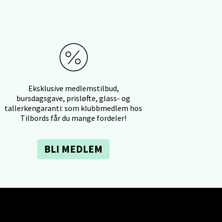
elg
Eksklusive medlemstilbud,
bursdagsgave, prisløfte, glass- og
elg
tallerkengaranti: som klubbmedlem hos
Tilbords får du mange fordeler!
BLI MEDLEM
elg