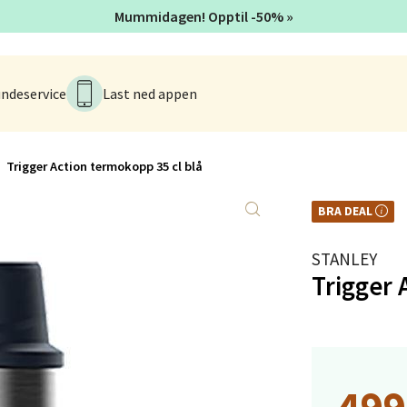
V
Mummidagen! Opptil -50% »
tikk
ndeservice
Last ned appen
anger og Sandnes - Herbarium
rtervigs gate 6, 4005 Stavanger
 dag 10-20
Trigger Action termokopp 35 cl blå
V
tikk
BRA DEAL
BRA DEAL – et godt 
tilbud.
STANLEY
en - Horisont
Trigger 
svegen 2, 5130 Nyborg
 dag 10-21
V
tikk
499