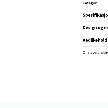
nley termosen ble funnet opp av William
Kategori:
r ble oppbevart og konsumert, i 1913. Han
anger og Sandnes - Kvadrat
abel flaske da han oppfant ståltermosen vi
Spesifikasj
 utviklet seg fra konsept til ikon og blitt en
Stokkavei 1, 4313 Sandnes
 dag 10-21
Design og m
V
tikk
Vedlikehold
en - Thon Senter Lagunen
Om leverandør
veien 1, 5239 Bergen
 dag 10-21
V
tikk
tiansand - Markens
arkens markensgate 25B, 4611 Kristiansand