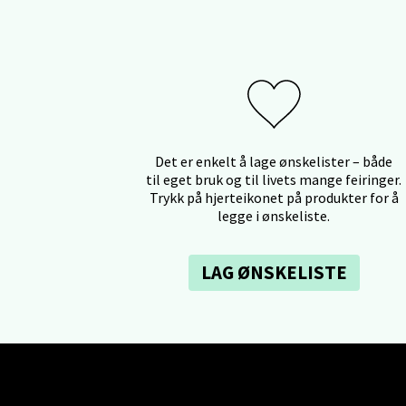
Åpent i
0 i bu
Oslo
Erich 
Det er enkelt å lage ønskelister – både
Åpent i
til eget bruk og til livets mange feiringer.
Trykk på hjerteikonet på produkter for å
0 i bu
legge i ønskeliste.
LAG ØNSKELISTE
Bryn
Jupiter
Åpent i
0 i bu