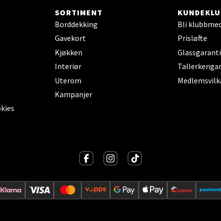
SORTIMENT
KUNDEKLU
anger og Sandnes - Thon Senter
Borddekking
Bli klubbme
a
Gavekort
Prisløfte
Kjøkken
Glassgaranti
rossen nr 9, 4042 Stavanger
Interiør
Tallerkengar
 dag 10-20
Uterom
Medlemsvilk
tikk
Kampanjer
okies
nger - Magneten
ra 14, 7606 Levanger
 dag 10-20
V
tikk
al - Alti Mandal