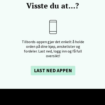
Visste du at...?
 dag 09-18
V
tikk
 - Linderud
Mogensøns vei 38, 0594 Oslo
Tilbords-appen gjør det enkelt å holde
 dag 10-21
orden på dine kjøp, ønskelister og
V
fordeler. Last ned, logg inn og få full
tikk
oversikt!
LAST NED APPEN
e/Jæren - M44
veien 2, 4340 Bryne
 dag 10-20
V
tikk