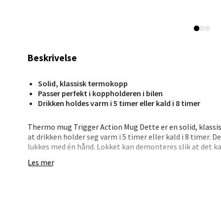
Åpent i
0 i bu
Beskrivelse
Karm
Austbø
Solid, klassisk termokopp
Åpent i
Passer perfekt i koppholderen i bilen
Drikken holdes varm i 5 timer eller kald i 8 timer
0 i bu
Thermo mug Trigger Action Mug Dette er en solid, klassi
at drikken holder seg varm i 5 timer eller kald i 8 timer.
lukkes med én hånd. Lokket kan demonteres slik at det 
Stav
passer perfekt i koppholderen i bilen. Termokoppen er lage
Les mer
fri.
Gartne
Åpent i
Diameter: 7 cm
Høyde: 21 cm
0 i bu
Volum: 350 ml