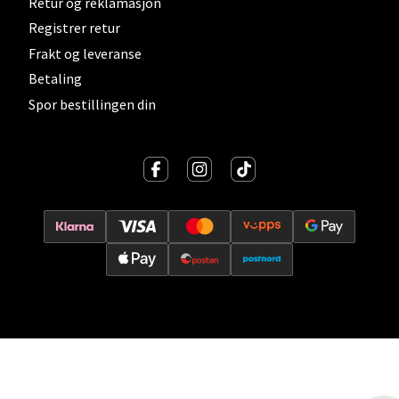
Retur og reklamasjon
Vitaminveien 7 - 9, 0485 Oslo
Registrer retur
Åpent i dag 10-21
Frakt og leveranse
0 i butikk
Betaling
Spor bestillingen din
Velg
Lillehammer - Strandtorget
Strandtorget, 2609 Lillehammer
Åpent i dag 09-20
0 i butikk
Velg