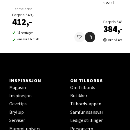
svart
Velg
1 anmeldelse
Førpris 549,-
412,-
Førpris 549,-
384,-
Sortland - Sortland Storsenter
På nettlager
Finnes i 1 butikk
Ikke på nettlage
Strangata 26, 8400 Sortland
Åpent i dag 10-19
0 i butikk
Velg
INSPIRASJON
OM TILBORDS
Magasin
Om Tilbords
Inspirasjon
Butikker
Gavetips
Tilbords-appen
Steinkjer - Thon Senter Steinkjer
Bryllup
Samfunnsansvar
Sjøfartsgata 2, 7714 Steinkjer
Serviser
Ledige stillinger
Åpent i dag 10-20
Mummi-univers
Personvern