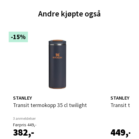
Brodtkorbsgate 7, 1338 Sandvika
Andre kjøpte også
Åpent i dag 10-21
0 i butikk
-15%
Velg
Bergen - Thon Senter Sartor
Sartorvegen 12, 5353 Straume
Åpent i dag 10-21
STANLEY
STANLEY
Transit termokopp 35 cl twilight
Transit ter
0 i butikk
3 anmeldelser
Velg
Førpris 449,-
382,-
449,-