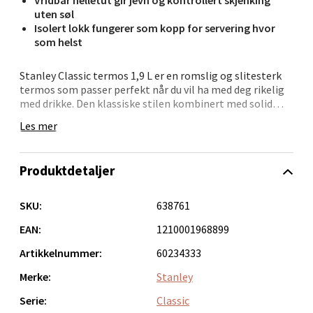
Velg
uten søl
Isolert lokk fungerer som kopp for servering hvor
som helst
Bergen - Oasen Senter
Stanley Classic termos 1,9 L er en romslig og slitesterk
termos som passer perfekt når du vil ha med deg rikelig
Folke Bernadottes vei 52, 5147 Fyllingsdalen
med drikke. Den klassiske stilen kombinert med solid
Åpent i dag 10-21
kvalitet gjør den godt egnet både på tur og i hverdagen.
Les mer
0 i butikk
Den effektive vakuumisolasjonen holder drikken varm
eller kald lenge, slik at du kan nyte den når det passer.
Produktdetaljer
Helletuten skrus enkelt for jevn servering uten søl, og
Velg
det sammenleggbare håndtaket gjør den praktisk å ta
med seg. Lokket fungerer som kopp, slik at du enkelt kan
SKU:
638761
helle og servere direkte fra termosen.
EAN:
1210001968899
• Kapasitet på 1,9 liter
Oppdal - Aunasenteret
Artikkelnummer:
60234333
• Dobbeltvegget vakuumisolasjon
• Lekkasjesikker konstruksjon
Merke:
Stanley
Aunasenteret, Sunndalsvegen 3, 7340 Oppdal
• Vridbar helletut
Åpent i dag 10-19
• Sammenleggbart håndtak
Serie:
Classic
• Isolert lokk som kan brukes som kopp