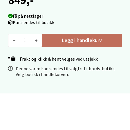
Fridtjof Nansensgate 22, 8622 Mo i Rana
Åpent i dag 09-19
Få på nettlager
Kan sendes til butikk
0 i butikk
Velg
Legg i handlekurv
Frakt og klikk & hent velges ved utsjekk
Ålesund - Thon Senter Moa
Denne varen kan sendes til valgfri Tilbords-butikk.
Velg butikk i handlekurven.
Langelandsvegen 25, 6010 Ålesund
Åpent i dag 10-20
0 i butikk
Velg