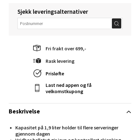
Molde - Moldetorget
Sjekk leveringsalternativer
Torget 1, 6413 Molde
Åpent i dag 10-20
0 i butikk
Fri frakt over 699,-
Velg
Rask levering
Prisløfte
Last ned appen og få
Narvik - Thon Senter Malmporten
velkomstkupong
Bolagsgata 1, 8514 Narvik
Beskrivelse
Åpent i dag 10-20
0 i butikk
Kapasitet på 1,9 liter holder til flere serveringer
gjennom dagen
Vridbar helletut gir jevn og kontrollert skjenking