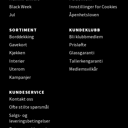
Black Week
Innstillinger for Cookies
0 i butikk
Jul
Åpenhetsloven
Velg
SORTIMENT
KUNDEKLUBB
Borddekking
Bli klubbmedlem
Gavekort
Prisløfte
Leirvik - Stord
Kjøkken
Glassgaranti
Interiør
Tallerkengaranti
Torgbakken 2, 5401 Stord
Uterom
Medlemsvilkår
Åpent i dag 10-17
Kampanjer
0 i butikk
KUNDESERVICE
Velg
Kontakt oss
Ofte stilte spørsmål
Salgs- og
leveringsbetingelser
Oslo - Thon Senter Storo