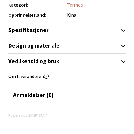
0 i butikk
Kategori:
Termos
Et praktisk valg for deg som vil ha varm eller kald drikke
Opprinnelsesland:
Kina
lett tilgjengelig.
Velg
Spesifikasjoner
Design og materiale
Orkanger - Thon Senter Orkanger
Vedlikehold og bruk
Thon Senter Orkanger, Orkdalsveien 113, 7300
Orkanger
Åpent i dag 09-20
Om leverandøren
0 i butikk
Anmeldelser (0)
Velg
Powered by GAMIFIERA.®
Sandvika - Thon Senter Sandvika