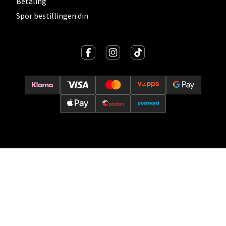
Betaling
Velg
Spor bestillingen din
Oslo - Thon Senter Storo
Vitaminveien 7 - 9, 0485 Oslo
Åpent i dag 10-21
0 i butikk
Velg
Lillehammer - Strandtorget
Strandtorget, 2609 Lillehammer
Åpent i dag 09-20