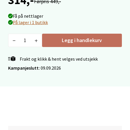
Velg
Førpris 449,-
Få på nettlager
På lager i 1 butikk
Mo i Rana - Thon Senter Mo i Rana
Legg i handlekurv
Fridtjof Nansensgate 22, 8622 Mo i Rana
Åpent i dag 09-19
Frakt og klikk & hent velges ved utsjekk
0 i butikk
Kampanjeslutt:
09.09.2026
Velg
Ålesund - Thon Senter Moa
Langelandsvegen 25, 6010 Ålesund
Åpent i dag 10-20