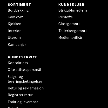
SORTIMENT
KUNDEKLUBB
Borddekking
Bli klubbmedlem
Steinkjer - Thon Senter Steinkjer
Gavekort
Prisløfte
Sjøfartsgata 2, 7714 Steinkjer
Kjøkken
Glassgaranti
Åpent i dag 10-20
Interiør
Tallerkengaranti
0 i butikk
Uterom
Medlemsvilkår
Kampanjer
Velg
KUNDESERVICE
Kontakt oss
Ofte stilte spørsmål
Leirvik - Stord
Salgs- og
leveringsbetingelser
Torgbakken 2, 5401 Stord
Retur og reklamasjon
Åpent i dag 10-17
Registrer retur
0 i butikk
Frakt og leveranse