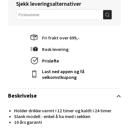
0 i butikk
Sjekk leveringsalternativer
Velg
Fri frakt over 699,-
Molde - Moldetorget
Rask levering
Torget 1, 6413 Molde
Prisløfte
Åpent i dag 10-20
Last ned appen og få
0 i butikk
velkomstkupong
Velg
Beskrivelse
Holder drikke varmt i 12 timer og kaldt i 24 timer
Slank modell - enkel å ha med i sekken
Narvik - Thon Senter Malmporten
10 års garanti