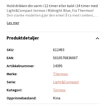
Bolagsgata 1, 8514 Narvik
Hold drikken din varm i 12 timer eller kald i 24 timer med
Åpent i dag 10-20
Light&Compact termos i Midnight Blue, fra Thermos!
Den slanke modellen gjør den enkel å ta med i sekken, og
0 i butikk
med 0,5 liters kapasitet har du nok væske med deg ut på
Les mer
tur. Laget av rustfritt stål 18/10 med plast og silikon i
korken for å sikre optimal ytelse. Med 10 års garanti kan
Velg
du være trygg på kvaliteten. Slipp bekymringene og nyt
Produktdetaljer
favorittdrikken din, uansett hvor dagen bringer deg!
Vaskes for hånd, også før den brukes for første gang. Den
SKU:
612493
Bergen - Oasen Senter
originale rustfrie ståltermosen med 10 års garanti.
EAN:
5010576836007
Folke Bernadottes vei 52, 5147 Fyllingsdalen
Artikkelnummer:
14395
Åpent i dag 10-21
Merke:
Thermos
0 i butikk
Serie:
Light&Compact
Kategori:
Termos
Velg
Opprinnelsesland:
Kina