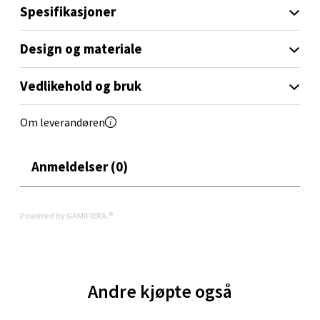
Spesifikasjoner
Oppdal - Aunasenteret
Design og materiale
Aunasenteret, Sunndalsvegen 3, 7340 Oppdal
Åpent i dag 10-19
Vedlikehold og bruk
0 i butikk
Om leverandøren
Velg
Anmeldelser (0)
Orkanger - Thon Senter Orkanger
Powered by GAMIFIERA.®
Thon Senter Orkanger, Orkdalsveien 113, 7300
Orkanger
Åpent i dag 09-20
Andre kjøpte også
0 i butikk