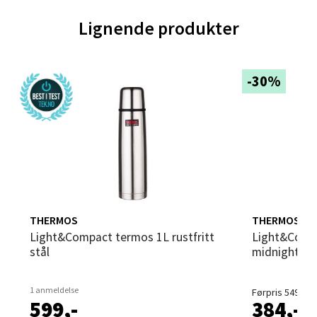
0 i butikk
Lignende produkter
Velg
-30%
Trondheim - Sirkus Shopping
Falkenborgveien 5, 7044 Trondheim
Åpent i dag 09-21
0 i butikk
THERMOS
THERMOS
Light&Compact termos 1L rustfritt
Light&Compact termos 0,75L
Velg
stål
midnight bl
1 anmeldelse
Førpris 549,-
599,-
384,-
Ski - Thon Senter Ski