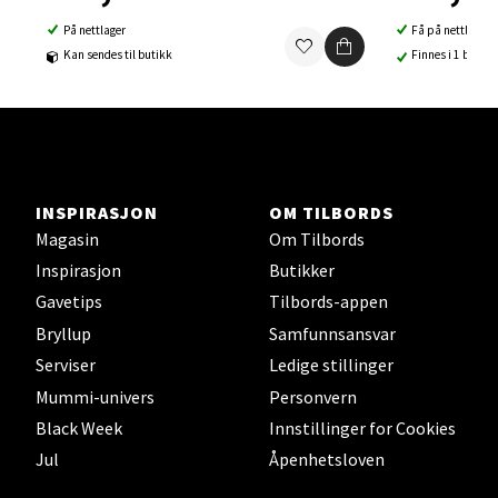
På nettlager
Få på nettlager
Ski Storsenter, Jernbanesvingen 6, 1400 Ski
Kan sendes til butikk
Finnes i 1 butikk
Åpent i dag 10-21
0 i butikk
Velg
INSPIRASJON
OM TILBORDS
Magasin
Om Tilbords
Sortland - Sortland Storsenter
Inspirasjon
Butikker
Gavetips
Tilbords-appen
Strangata 26, 8400 Sortland
Bryllup
Samfunnsansvar
Åpent i dag 10-19
Serviser
Ledige stillinger
0 i butikk
Mummi-univers
Personvern
Black Week
Innstillinger for Cookies
Velg
Jul
Åpenhetsloven