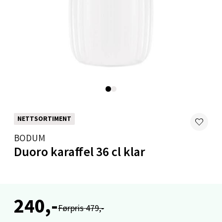
Velg
Mandal - Alti Mandal
Skarvøyveien 55, 4517 Mandal
Åpent i dag 10-20
0 i butikk
NETTSORTIMENT
BODUM
Velg
Duoro karaffel 36 cl klar
Mo i Rana - Thon Senter Mo i Rana
240,-
Førpris 479,-
Fridtjof Nansensgate 22, 8622 Mo i Rana