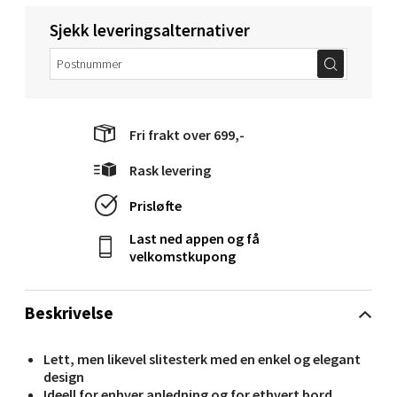
Molde - Moldetorget
Sjekk leveringsalternativer
Torget 1, 6413 Molde
Åpent i dag 10-20
0 i butikk
Fri frakt over 699,-
Velg
Rask levering
Prisløfte
Narvik - Thon Senter Malmporten
Last ned appen og få
velkomstkupong
Bolagsgata 1, 8514 Narvik
Åpent i dag 10-20
Beskrivelse
0 i butikk
Lett, men likevel slitesterk med en enkel og elegant
Velg
design
Ideell for enhver anledning og for ethvert bord