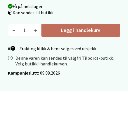
Åpent i dag 09-19
Få på nettlager
Kan sendes til butikk
0 i butikk
Velg
Legg i handlekurv
Frakt og klikk & hent velges ved utsjekk
Ålesund - Thon Senter Moa
Denne varen kan sendes til valgfri Tilbords-butikk.
Velg butikk i handlekurven.
Langelandsvegen 25, 6010 Ålesund
Kampanjeslutt:
09.09.2026
Åpent i dag 10-20
0 i butikk
Velg