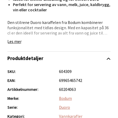
Perfekt for servering av vann, melk, juice, kaldbrygg,
vin eller cocktailer
Bergen - Oasen Senter
Den stilrene Duoro karaffelen fra Bodum kombinerer
funksjonalitet med tidløs design. Med en kapasitet på 36
Folke Bernadottes vei 52, 5147 Fyllingsdalen
cl er den ideell for servering av alt fra vann og juice til
Åpent i dag 10-21
kaldbrygg og vin. Den lette, men solide konstruksjonen
Les mer
gjør den enkel å håndtere, enten du bruker den til daglig
0 i butikk
eller ved spesielle anledninger.
Produktdetaljer
Velg
Laget av borosilikatglass, sørger karaffelen for at
drikkens smak forblir uendret. Det minimalistiske
uttrykket gjør den til en naturlig del av ethvert kjøkken
SKU:
604309
eller spisebord. Den tåler både oppvaskmaskin,
mikrobølgeovn og fryser, noe som gir maksimal
EAN:
69965465742
Oppdal - Aunasenteret
brukervennlighet.
Artikkelnummer:
60204063
Aunasenteret, Sunndalsvegen 3, 7340 Oppdal
Merke:
Bodum
Åpent i dag 10-19
Serie:
Duoro
0 i butikk
Kategori:
Vannkarafler