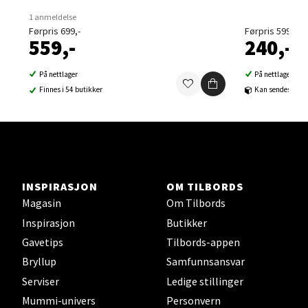
1 anmeldelse
Førpris 699,-
Førpris 599,-
559,-
240,-
Sortland - Sortland Storsenter
På nettlager
På nettlager
Strangata 26, 8400 Sortland
Finnes i 54 butikker
Kan sendes til b
Åpent i dag 10-19
0 i butikk
Velg
INSPIRASJON
OM TILBORDS
Magasin
Om Tilbords
Inspirasjon
Butikker
Steinkjer - Thon Senter Steinkjer
Gavetips
Tilbords-appen
Bryllup
Samfunnsansvar
Sjøfartsgata 2, 7714 Steinkjer
Åpent i dag 10-20
Serviser
Ledige stillinger
Mummi-univers
Personvern
0 i butikk