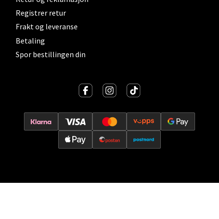
Åpent i dag 10-21
Registrer retur
0 i butikk
Frakt og leveranse
Betaling
Velg
Spor bestillingen din
Lillehammer - Strandtorget
Strandtorget, 2609 Lillehammer
Åpent i dag 09-20
0 i butikk
Velg