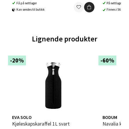
Få på nettlager
På nettlager
Trondheim - Sirkus Shopping
Kan sendes til butikk
Finnes i 56 buti
Falkenborgveien 5, 7044 Trondheim
Åpent i dag 09-21
0 i butikk
Lignende produkter
Velg
-20%
-60%
Ski - Thon Senter Ski
Ski Storsenter, Jernbanesvingen 6, 1400 Ski
Åpent i dag 10-21
0 i butikk
EVA SOLO
BODUM
Kjøleskapskaraffel 1L svart
Navalia kara
Velg