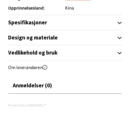
Opprinnelsesland:
Kina
Velg
Spesifikasjoner
Orkanger - Thon Senter Orkanger
Design og materiale
Thon Senter Orkanger, Orkdalsveien 113, 7300
Vedlikehold og bruk
Orkanger
Åpent i dag 09-20
Om leverandøren
0 i butikk
Anmeldelser (0)
Velg
Powered by GAMIFIERA.®
Sandvika - Thon Senter Sandvika