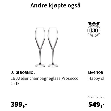
Brodtkorbsgate 7, 1338 Sandvika
Andre kjøpte også
Åpent i dag 10-21
0 i butikk
Velg
Bergen - Thon Senter Sartor
Sartorvegen 12, 5353 Straume
Åpent i dag 10-21
LUIGI BORMIOLI
MAGNOR
LB Atelier champagneglass Prosecco
Happy cham
0 i butikk
2 stk
Velg
3 anmeldelser
399,-
549,-