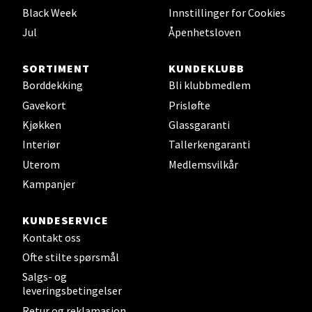
Black Week
Innstillinger for Cookies
Jul
Åpenhetsloven
Velg
SORTIMENT
KUNDEKLUBB
Borddekking
Bli klubbmedlem
Leirvik - Stord
Gavekort
Prisløfte
Kjøkken
Glassgaranti
Torgbakken 2, 5401 Stord
Interiør
Tallerkengaranti
Åpent i dag 10-17
Uterom
Medlemsvilkår
0 i butikk
Kampanjer
Velg
KUNDESERVICE
Kontakt oss
Ofte stilte spørsmål
Oslo - Thon Senter Storo
Salgs- og
leveringsbetingelser
Vitaminveien 7 - 9, 0485 Oslo
Retur og reklamasjon