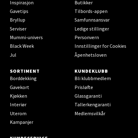
Velg
Inspirasjon
Butikker
Gavetips
Tilbords-appen
Bryllup
Samfunnsansvar
Serviser
Ledige stillinger
Oppdal - Aunasenteret
Mummi-univers
Personvern
Aunasenteret, Sunndalsvegen 3, 7340 Oppdal
Black Week
Innstillinger for Cookies
Åpent i dag 10-19
Jul
Åpenhetsloven
0 i butikk
SORTIMENT
KUNDEKLUBB
Borddekking
Bli klubbmedlem
Velg
Gavekort
Prisløfte
Kjøkken
Glassgaranti
Interiør
Tallerkengaranti
Orkanger - Thon Senter Orkanger
Uterom
Medlemsvilkår
Kampanjer
Thon Senter Orkanger, Orkdalsveien 113, 7300
Orkanger
Åpent i dag 09-20