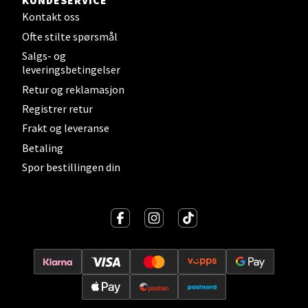
KUNDESERVICE
Kontakt oss
0 i butikk
Ofte stilte spørsmål
Salgs- og
Velg
leveringsbetingelser
Retur og reklamasjon
Registrer retur
Sandvika - Thon Senter Sandvika
Frakt og leveranse
Betaling
Brodtkorbsgate 7, 1338 Sandvika
Spor bestillingen din
Åpent i dag 10-21
0 i butikk
Velg
Bergen - Thon Senter Sartor