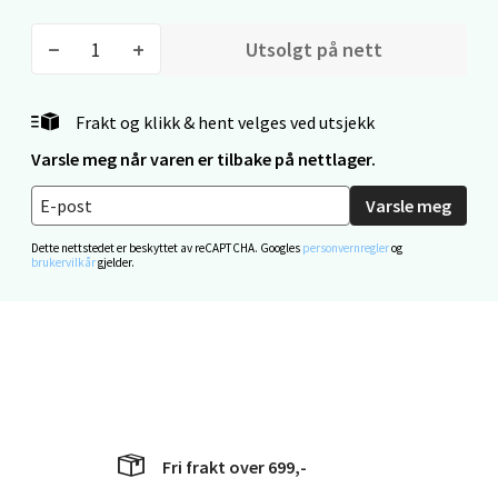
Bryne/Jæren - M44
Utsolgt på nett
Jupiterveien 2, 4340 Bryne
Åpent i dag 10-20
Frakt og klikk & hent velges ved utsjekk
0 i butikk
Varsle meg når varen er tilbake på nettlager.
Velg
Varsle meg
Dette nettstedet er beskyttet av reCAPTCHA. Googles
personvernregler
og
brukervilkår
gjelder.
Stavanger og Sandnes - Thon
Senter Madla
Madlakrossen nr 9, 4042 Stavanger
Åpent i dag 10-20
0 i butikk
Fri frakt over 699,-