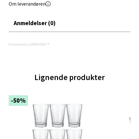
Om leverandøren
Langelandsvegen 25, 6010 Ålesund
Åpent i dag 10-20
Anmeldelser (0)
0 i butikk
Velg
Powered by GAMIFIERA.®
Molde - Moldetorget
Lignende produkter
Torget 1, 6413 Molde
Åpent i dag 10-20
-50%
0 i butikk
Velg