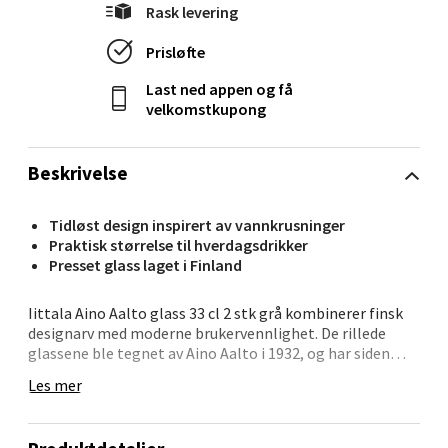
Velg
Rask levering
Prisløfte
Last ned appen og få
Levanger - Magneten
velkomstkupong
Moafjæra 14, 7606 Levanger
Beskrivelse
Åpent i dag 10-20
0 i butikk
Tidløst design inspirert av vannkrusninger
Praktisk størrelse til hverdagsdrikker
Velg
Presset glass laget i Finland
Iittala Aino Aalto glass 33 cl 2 stk grå kombinerer finsk
designarv med moderne brukervennlighet. De rillede
glassene ble tegnet av Aino Aalto i 1932, og har siden
Mandal - Alti Mandal
blitt en klassiker i mange hjem.
Les mer
Skarvøyveien 55, 4517 Mandal
Den friske gråfargen gir et moderne preg, mens det
Åpent i dag 10-20
solide pressglasset gjør dem slitesterke og behagelige i