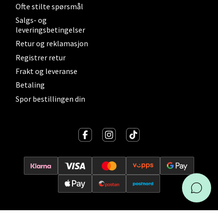
Ofte stilte spørsmål
Velg
Salgs- og
leveringsbetingelser
Retur og reklamasjon
Molde - Moldetorget
Registrer retur
Frakt og leveranse
Torget 1, 6413 Molde
Betaling
Åpent i dag 10-18
Spor bestillingen din
0 i butikk
Velg
Narvik - Thon Senter
Malmporten
Bolagsgata 1, 8514 Narvik