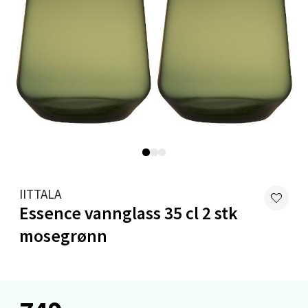
0 i butikk
Velg
Stavanger og Sandnes - Kvadrat
Gamle Stokkavei 1, 4313 Sandnes
Åpent i dag 10-18
0 i butikk
IITTALA
Essence vannglass 35 cl 2 stk
Velg
mosegrønn
Bergen - Thon Senter Lagunen