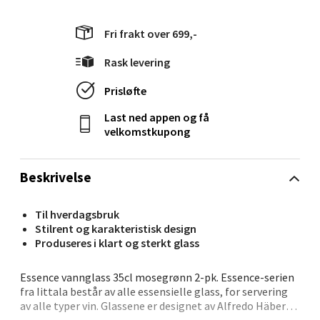
Fri frakt over 699,-
Oslo - Linderud
Rask levering
Erich Mogensøns vei 38, 0594 Oslo
Åpent i dag 10-19
Prisløfte
0 i butikk
Last ned appen og få
velkomstkupong
Velg
Beskrivelse
Til hverdagsbruk
Bryne/Jæren - M44
Stilrent og karakteristisk design
Produseres i klart og sterkt glass
Jupiterveien 2, 4340 Bryne
Åpent i dag 10-18
Essence vannglass 35cl mosegrønn 2-pk. Essence-serien
fra Iittala består av alle essensielle glass, for servering
0 i butikk
av alle typer vin. Glassene er designet av Alfredo Häberli,
som ville lage en stilren og funksjonell vinglasserie, med