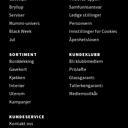
Mo i Rana - Thon Senter Mo i
Bryllup
Samfunnsansvar
Rana
Serviser
Ledige stillinger
Mummi-univers
Personvern
Fridtjof Nansensgate 22, 8622 Mo i Rana
Black Week
Innstillinger for Cookies
Åpent i dag 10-18
Jul
Åpenhetsloven
0 i butikk
SORTIMENT
KUNDEKLUBB
Velg
Borddekking
Bli klubbmedlem
Gavekort
Prisløfte
Kjøkken
Glassgaranti
Interiør
Tallerkengaranti
Ålesund - Thon Senter Moa
Uterom
Medlemsvilkår
Langelandsvegen 25, 6010 Ålesund
Kampanjer
Åpent i dag 10-18
0 i butikk
KUNDESERVICE
Kontakt oss