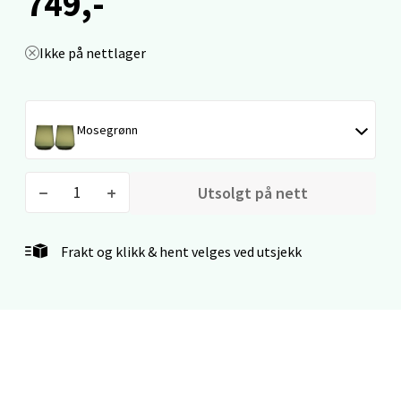
749,-
Laguneveien 1, 5239 Bergen
Åpent i dag 10-18
Ikke på nettlager
0 i butikk
Velg
Mosegrønn
Utsolgt på nett
Kristiansand - Markens
Lillemarkens markensgate 25B, 4611
Frakt og klikk & hent velges ved utsjekk
Kristiansand
Åpent i dag 10-17
0 i butikk
Velg