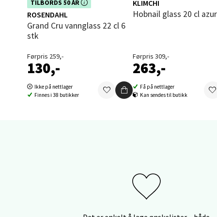
Dette produktet er inkludert i vår
KLIMCHI
TILBORDS 50 ÅR
kampanje. Benytt deg av rabatten i
Thon S
Hobnail glass 20 cl azu
ROSENDAHL
dag!
Åpent i
Grand Cru vannglass 22 cl 6
stk
0 i bu
Førpris 259,-
Førpris 309,-
130,-
263,-
Sand
Ikke på nettlager
Få på nettlager
Finnes i 38 butikker
Kan sendes til butikk
Brodtk
Åpent i
0 i bu
Berg
Sartor
Åpent i
0 i bu
Det er enkelt å lage ønskelister – både