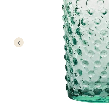
Kris
Lillem
Åpent i
0 i bu
Oslo
Erich 
Åpent i
0 i bu
Bryn
Jupiter
Åpent i