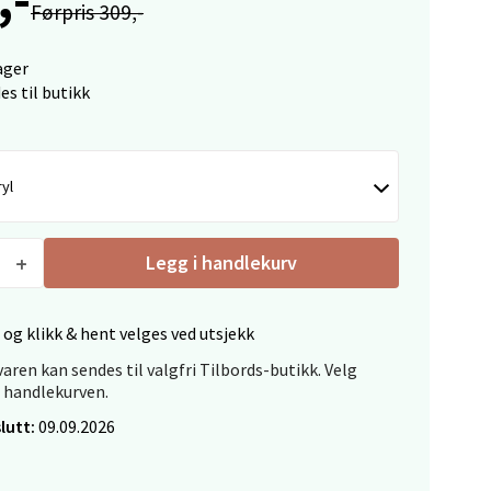
Førpris 309,-
ager
es til butikk
elg
yl
Legg i handlekurv
elg
 og klikk & hent velges ved utsjekk
aren kan sendes til valgfri Tilbords-butikk. Velg
i handlekurven.
lutt:
09.09.2026