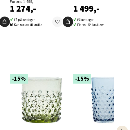
Førpris 1 499,-
1 274,-
1 499,-
Få på nettlager
På nettlager
Kan sendes til butikk
Finnes i 54 butikker
elg
-15%
-15%
elg