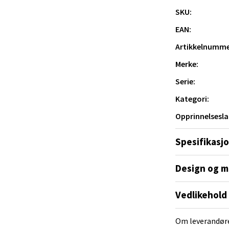
SKU:
al - Alti Mandal
EAN:
Artikkelnumme
yveien 55, 4517 Mandal
 dag 10-18
Merke:
V
tikk
Serie:
Kategori:
Opprinnelsesla
 Rana - Thon Senter Mo i Rana
Spesifikasj
f Nansensgate 22, 8622 Mo i Rana
 dag 10-18
V
Design og m
tikk
Vedlikehold
und - Thon Senter Moa
Om leverandør