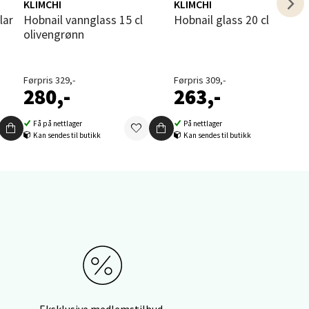
KLIMCHI
KLIMCHI
lar
Hobnail vannglass 15 cl
Hobnail glass 20 cl misty 
olivengrønn
elg
Førpris 329,-
Førpris 309,-
280,-
263,-
Få på nettlager
På nettlager
Kan sendes til butikk
Kan sendes til butikk
elg
elg
Eksklusive medlemstilbud,