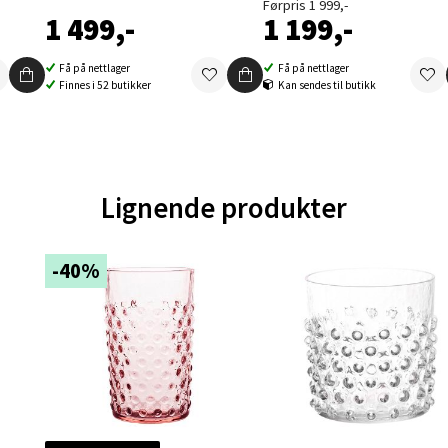
Førpris 1 999,-
1 499,-
1 199,-
en - Oasen Senter
Få på nettlager
Få på nettlager
Finnes i 52 butikker
Kan sendes til butikk
ernadottes vei 52, 5147 Fyllingsdalen
 dag 10-18
V
tikk
Lignende produkter
al - Aunasenteret
-40%
nteret, Sunndalsvegen 3, 7340 Oppdal
 dag 10-18
V
tikk
nger - Thon Senter Orkanger