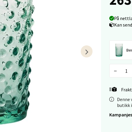
tiansand - Markens
arkens markensgate 25B, 4611 Kristiansand
På nettl
 dag 10-17
Kan send
V
tikk
Ber
 - Linderud
Mogensøns vei 38, 0594 Oslo
 dag 10-19
V
tikk
Frakt
Denne v
butikk 
e/Jæren - M44
Kampanjes
veien 2, 4340 Bryne
 dag 10-18