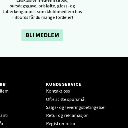
bursdagsgave, prisløfte, glass- og
tallerkengaranti: som klubbmedlem hos
Tilbords får du mange fordeler!
BLI MEDLEM
elg
BB
KUNDESERVICE
dlem
Kontakt oss
elg
Ofte stilte spørsmål
Salgs- og leveringsbetingelser
anti
Retur og reklamasjon
år
Registrer retur