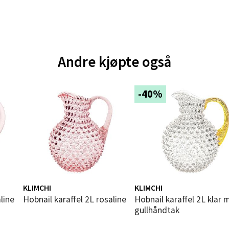
andsvegen 25, 6010 Ålesund
 dag 10-18
V
tikk
Andre kjøpte også
e - Moldetorget
-40%
 1, 6413 Molde
 dag 10-18
V
tikk
ik - Thon Senter Malmporten
KLIMCHI
KLIMCHI
gata 1, 8514 Narvik
Hobnail karaffel 2L rosaline
Hobnail karaffel 2L klar med
 dag 10-18
gullhåndtak
V
tikk