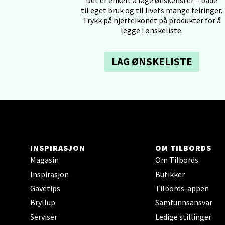
til eget bruk og til livets mange feiringer.
Trykk på hjerteikonet på produkter for å
legge i ønskeliste.
Tron
Falken
LAG ØNSKELISTE
Åpent i
0 i bu
Ski 
INSPIRASJON
OM TILBORDS
Ski Sto
Magasin
Om Tilbords
Åpent i
Inspirasjon
Butikker
0 i bu
Gavetips
Tilbords-appen
Bryllup
Samfunnsansvar
Sort
Serviser
Ledige stillinger