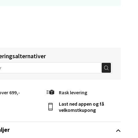
elg
eringsalternativer
Vel
g
over 699,-
Rask levering
Last ned appen og få
velkomstkupong
elg
ljer