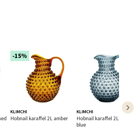
elg
-15%
elg
KLIMCHI
KLIMCHI
Hobnail karaffel 2L amber
Hobnail karaffel 2L misty
blue
elg