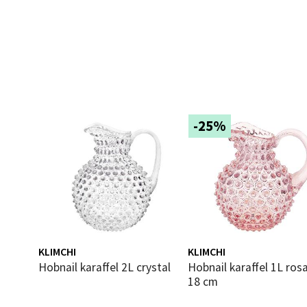
Langel
Åpent i
0 i bu
Mold
-25%
Torget
Åpent i
0 i bu
Narv
KLIMCHI
KLIMCHI
Bolags
Hobnail karaffel 2L crystal
Hobnail karaffel 1L rosaline
Åpent i
18 cm
0 i bu