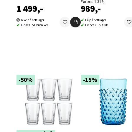
Førpris 1 319,-
1 499,-
989,-
Berg
Ikke på nettlager
Få på nettlager
Finnes i 51 butikker
Finnes i 1 butikk
Folke B
Åpent i
0 i bu
Oppd
-50%
-15%
Aunase
Åpent i
0 i bu
Orka