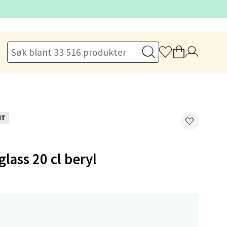
elg
elg
NT
glass 20 cl beryl
elg
,-