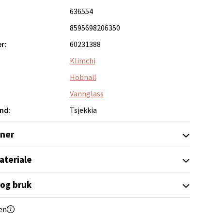
636554
8595698206350
r:
60231388
Klimchi
elg
Hobnail
Vannglass
nd:
Tsjekkia
oner
elg
ateriale
 og bruk
en