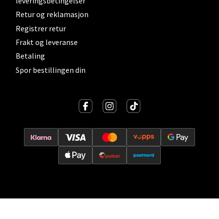
leveringsbetingelser
0 i butikk
Retur og reklamasjon
Registrer retur
Velg
Frakt og leveranse
Betaling
Spor bestillingen din
Lillehammer - Strandtorget
Strandtorget, 2609 Lillehammer
Åpent i dag 09-20
0 i butikk
Velg
Strømmen - Thon Senter Strømmen