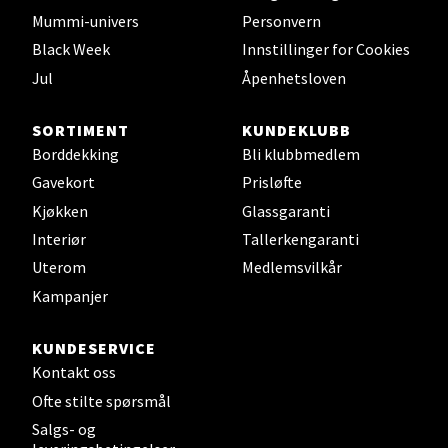
Velg
Mummi-univers
Personvern
Black Week
Innstillinger for Cookies
Jul
Åpenhetsloven
Leirvik - Stord
SORTIMENT
KUNDEKLUBB
Torgbakken 2, 5401 Stord
Borddekking
Bli klubbmedlem
Åpent i dag 10-17
Gavekort
Prisløfte
0 i butikk
Kjøkken
Glassgaranti
Interiør
Tallerkengaranti
Velg
Uterom
Medlemsvilkår
Kampanjer
Oslo - Thon Senter Storo
KUNDESERVICE
Kontakt oss
Vitaminveien 7 - 9, 0485 Oslo
Ofte stilte spørsmål
Åpent i dag 10-21
Salgs- og