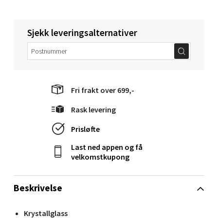
Torget 1, 6413 Molde
Åpent i dag 10-20
0 i butikk
Sjekk leveringsalternativer
Velg
Fri frakt over 699,-
Narvik - Thon Senter Malmporten
Rask levering
Bolagsgata 1, 8514 Narvik
Prisløfte
Åpent i dag 10-20
Last ned appen og få
0 i butikk
velkomstkupong
Velg
Beskrivelse
Krystallglass