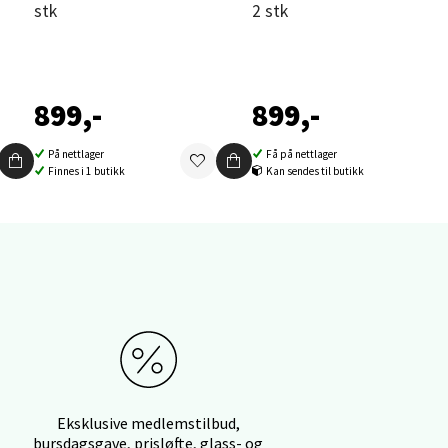
stk
2 stk
elg
899,-
899,-
På nettlager
Få på nettlager
Finnes i 1 butikk
Kan sendes til butikk
elg
elg
Eksklusive medlemstilbud,
bursdagsgave, prisløfte, glass- og