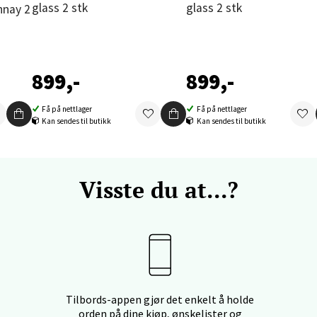
glass 2 stk
glass 2 stk
enter Orkanger, Orkdalsveien 113, 7300 Orkanger
 dag 09-20
V
tikk
899,-
899,-
vika - Thon Senter Sandvika
Få på nettlager
Få på nettlager
Kan sendes til butikk
Kan sendes til butikk
orbsgate 7, 1338 Sandvika
 dag 10-21
V
Visste du at...?
tikk
en - Thon Senter Sartor
vegen 12, 5353 Straume
 dag 10-21
V
Tilbords-appen gjør det enkelt å holde
tikk
orden på dine kjøp, ønskelister og