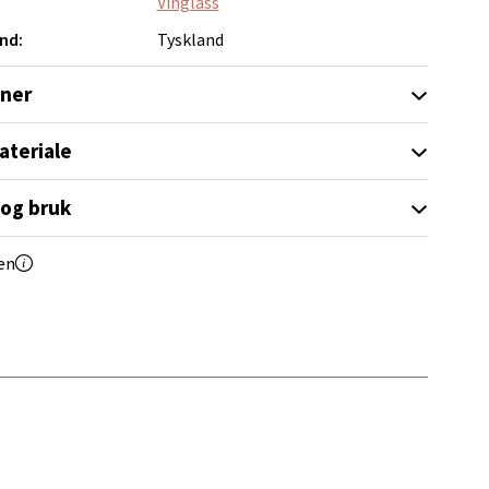
Vinglass
nd:
Tyskland
oner
ateriale
elg
 og bruk
en
elg