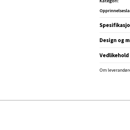
Kategori:
Opprinnelsesla
al - Alti Mandal
Spesifikasj
yveien 55, 4517 Mandal
 dag 10-20
Design og m
V
tikk
Vedlikehold
 Rana - Thon Senter Mo i Rana
Om leverandør
f Nansensgate 22, 8622 Mo i Rana
 dag 09-19
V
tikk
und - Thon Senter Moa