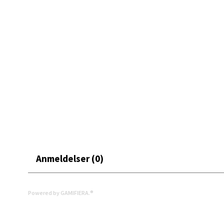
Mand
Skarvø
Åpent i
0 i bu
Mo i
Fridtjo
Åpent i
Anmeldelser (0)
0 i bu
Powered by GAMIFIERA.®
Åles