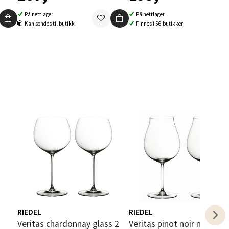
På nettlager
På nettlager
Kan sendes til butikk
Finnes i 56 butikker
elg
elg
RIEDEL
RIEDEL
Veritas chardonnay glass 2
Veritas pinot noir new world