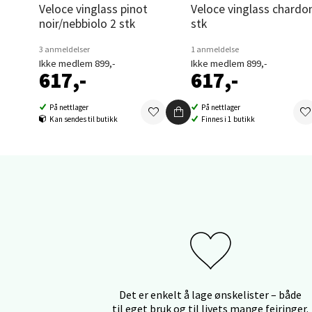
Veloce vinglass pinot
Veloce vinglass chardonnay 2
Thon S
noir/nebbiolo 2 stk
stk
Åpent i
3 anmeldelser
1 anmeldelse
0 i bu
Ikke medlem 899,-
Ikke medlem 899,-
617,-
617,-
Sand
På nettlager
På nettlager
Kan sendes til butikk
Finnes i 1 butikk
Brodtk
Åpent i
0 i bu
Berg
Sartor
Åpent i
Det er enkelt å lage ønskelister – både
0 i bu
til eget bruk og til livets mange feiringer.