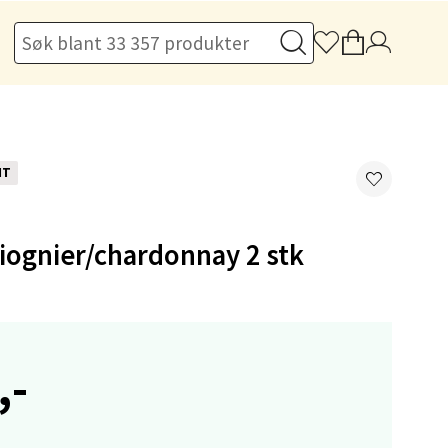
elg
NT
elg
viognier/chardonnay 2 stk
elg
,-