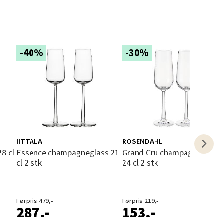
elg
-40%
-30%
elg
IITTALA
ROSENDAHL
Essence champagneglass 21
Grand Cru champagneglass
cl 2 stk
24 cl 2 stk
elg
Førpris 479,-
Førpris 219,-
287,-
153,-