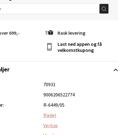
elg
over 699,-
Rask levering
Last ned appen og få
velkomstkupong
Vel
g
ljer
70931
9006206522774
r:
R-6449/05
Riedel
elg
Veritas