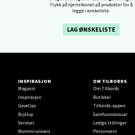
Trykk på hjerteikonet på produkter for å
legge i ønskeliste.
Tron
LAG ØNSKELISTE
Falken
Åpent i
0 i bu
Ski 
INSPIRASJON
OM TILBORDS
Magasin
Om Tilbords
Ski Sto
Åpent i
Inspirasjon
Butikker
Gavetips
Tilbords-appen
0 i bu
Bryllup
Samfunnsansvar
Serviser
Ledige stillinger
Sort
Mummi-univers
Personvern