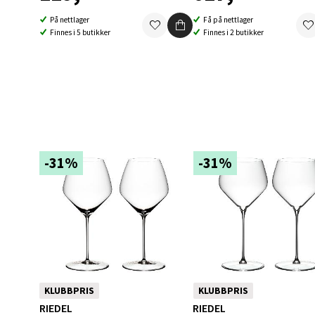
På nettlager
Få på nettlager
Finnes i 5 butikker
Finnes i 2 butikker
Berg
Folke B
Åpent i
0 i bu
-31%
-31%
Oppd
Aunase
Åpent i
0 i bu
KLUBBPRIS
KLUBBPRIS
Orka
RIEDEL
RIEDEL