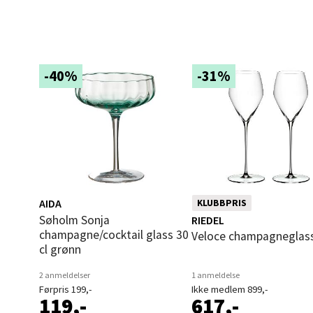
Langel
Åpent i
0 i bu
-40%
-31%
Mold
Torget
Åpent i
0 i bu
AIDA
KLUBBPRIS
Søholm Sonja
RIEDEL
Narv
champagne/cocktail glass 30
Veloce champagneglass
cl grønn
Bolags
2 anmeldelser
1 anmeldelse
Åpent i
Førpris 199,-
Ikke medlem 899,-
119,-
617,-
0 i bu