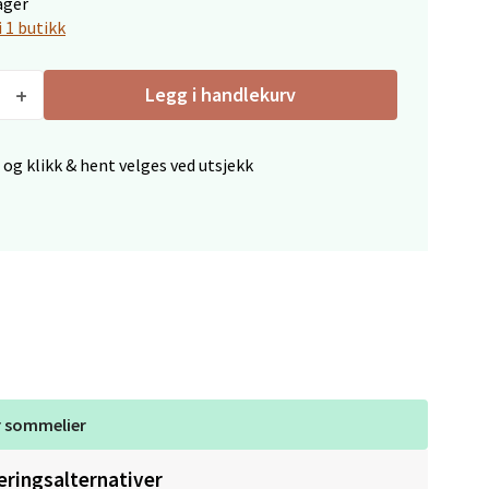
ager
i 1 butikk
Legg i handlekurv
elg
 og klikk & hent velges ved utsjekk
elg
r
sommelier
eringsalternativer