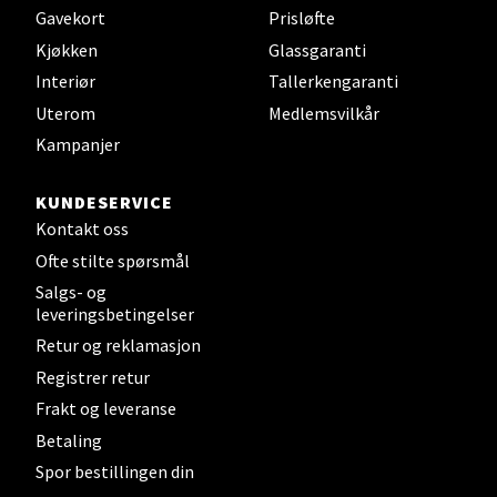
Gavekort
Prisløfte
Strømmen - Thon Senter Strømmen
Kjøkken
Glassgaranti
Interiør
Tallerkengaranti
Støperivn. 5, 2010 Strømmen
Uterom
Medlemsvilkår
Åpent i dag 10-19
Kampanjer
0 i butikk
KUNDESERVICE
Velg
Kontakt oss
Ofte stilte spørsmål
Salgs- og
leveringsbetingelser
Sunndalsøra - Alti Sunndal
Retur og reklamasjon
Alti Sunndal, Sunndalsveien 17, 6600 Sunndalsøra
Registrer retur
Åpent i dag 10-16
Frakt og leveranse
0 i butikk
Betaling
Spor bestillingen din