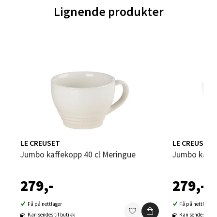
0 i butikk
Lignende produkter
Velg
Leirvik - Stord
Torgbakken 2, 5401 Stord
Åpent i dag 10-15
0 i butikk
LE CREUSET
LE CREUSET
Jumbo kaffekopp 40 cl Meringue
Jumbo kaffe
Velg
279,-
279,-
Oslo - Thon Senter Storo
Få på nettlager
Få på nettlager
Kan sendes til butikk
Kan sendes til b