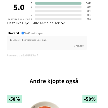
5
100%
5.0
4
0%
Trondheim - Sirkus Shopping
3
0%
2
0%
1
0%
Basert på 1 vurdering
Falkenborgveien 5, 7044 Trondheim
Flest likes
Alle anmeldelser
Åpent i dag 09-20
Håvard J
Verifisert kjøper
0 i butikk
Le Creuset - Espressokopp 10 cl black
7 mo. ago
Velg
Powered by GAMIFIERA.®
Ski - Thon Senter Ski
Andre kjøpte også
Ski Storsenter, Jernbanesvingen 6, 1400 Ski
Åpent i dag 10-19
0 i butikk
-50%
-50%