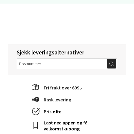
Bergen - Oasen Senter
Folke Bernadottes vei 52, 5147 Fyllingsdalen
Åpent i dag 10-18
Sjekk leveringsalternativer
0 i butikk
Velg
Fri frakt over 699,-
Rask levering
Oppdal - Aunasenteret
Prisløfte
Aunasenteret, Sunndalsvegen 3, 7340 Oppdal
Last ned appen og få
Åpent i dag 10-18
velkomstkupong