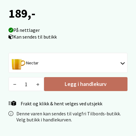
Molde - Moldetorget
189,-
Torget 1, 6413 Molde
Åpent i dag 10-18
På nettlager
Kan sendes til butikk
0 i butikk
Velg
Nectar
Legg i handlekurv
Narvik - Thon Senter Malmporten
Bolagsgata 1, 8514 Narvik
Frakt og klikk & hent velges ved utsjekk
Åpent i dag 10-18
Denne varen kan sendes til valgfri Tilbords-butikk.
0 i butikk
Velg butikk i handlekurven.
Velg