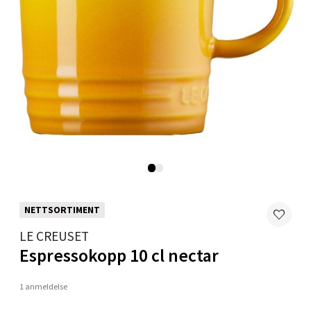
Fridtjof Nansensgate 22, 8622 Mo i Rana
Åpent i dag 10-18
0 i butikk
Velg
Ålesund - Thon Senter Moa
Langelandsvegen 25, 6010 Ålesund
Åpent i dag 10-18
NETTSORTIMENT
0 i butikk
LE CREUSET
Espressokopp 10 cl nectar
Velg
1 anmeldelse