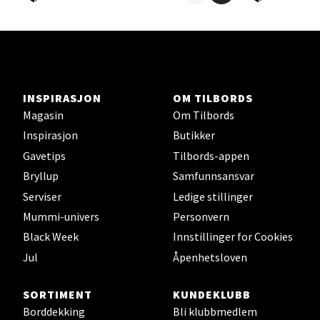
Vitaminveien 7 - 9, 0485 Oslo
Åpent i dag 10-19
0 i butikk
Velg
INSPIRASJON
OM TILBORDS
Magasin
Om Tilbords
Inspirasjon
Butikker
Gavetips
Tilbords-appen
Lillehammer - Strandtorget
Bryllup
Samfunnsansvar
Serviser
Ledige stillinger
Strandtorget, 2609 Lillehammer
Åpent i dag 09-18
Mummi-univers
Personvern
Black Week
Innstillinger for Cookies
0 i butikk
Jul
Åpenhetsloven
Velg
SORTIMENT
KUNDEKLUBB
Borddekking
Bli klubbmedlem