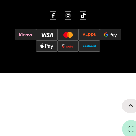
Velg
Jessheim - Thon Senter Jessheim
Storgata 6, 2050 Jessheim
Åpent i dag 10-19
0 i butikk
Velg
Kristiansand - Thon
Sørlandssenteret
Barstølveien 31, 4636 Kristiansand