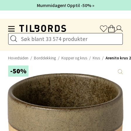
Åpent i dag 10-20
Mummidagen! Opptil -50% »
0 i butikk
Hopp til hovedinnholdet
Velg
Levanger - Magneten
Hovedsiden
Borddekking
Kopper og krus
Krus
Arenito krus 2
Moafjæra 14, 7606 Levanger
-50%
Åpent i dag 10-20
0 i butikk
Velg
Mandal - Alti Mandal