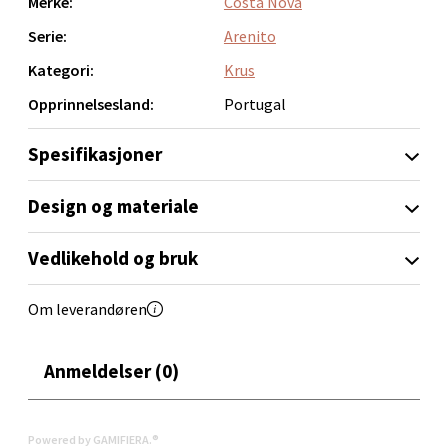
Merke:
Costa Nova
Thon Senter Orkanger, Orkdalsveien 113, 7300
Serie:
Arenito
Orkanger
Kategori:
Krus
Åpent i dag 09-20
Opprinnelsesland:
Portugal
0 i butikk
Spesifikasjoner
Velg
Design og materiale
Vedlikehold og bruk
Sandvika - Thon Senter Sandvika
Om leverandøren
Brodtkorbsgate 7, 1338 Sandvika
Åpent i dag 10-21
0 i butikk
Anmeldelser (0)
Velg
Powered by GAMIFIERA.®