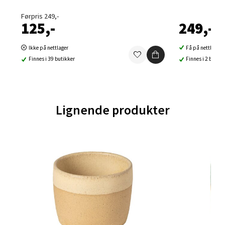
Førpris 249,-
Velg
125,-
249,-
Ikke på nettlager
Få på nettlager
Finnes i 39 butikker
Finnes i 2 butikk
Ski - Thon Senter Ski
Ski Storsenter, Jernbanesvingen 6, 1400 Ski
Åpent i dag 10-21
Lignende produkter
0 i butikk
Velg
Sortland - Sortland Storsenter
Strangata 26, 8400 Sortland