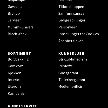
Leirvik - Stord
Gavetips
Tilbords-appen
Torgbakken 2, 5401 Stord
Bryllup
Samfunnsansvar
Åpent i dag 10-17
Serviser
Ledige stillinger
0 i butikk
Mummi-univers
Personvern
Black Week
Innstillinger for Cookies
Velg
Jul
Åpenhetsloven
SORTIMENT
KUNDEKLUBB
Borddekking
Bli klubbmedlem
Oslo - Thon Senter Storo
Gavekort
Prisløfte
Kjøkken
Glassgaranti
Vitaminveien 7 - 9, 0485 Oslo
Åpent i dag 10-21
Interiør
Tallerkengaranti
Uterom
Medlemsvilkår
0 i butikk
Kampanjer
Velg
KUNDESERVICE