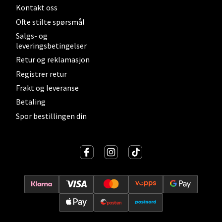
Kontakt oss
Ofte stilte spørsmål
Lillehammer - Strandtorget
Salgs- og
leveringsbetingelser
Strandtorget, 2609 Lillehammer
Retur og reklamasjon
Åpent i dag 09-20
Registrer retur
0 i butikk
Frakt og leveranse
Betaling
Velg
Spor bestillingen din
Strømmen - Thon Senter Strømmen
Støperivn. 5, 2010 Strømmen
Åpent i dag 10-21
0 i butikk