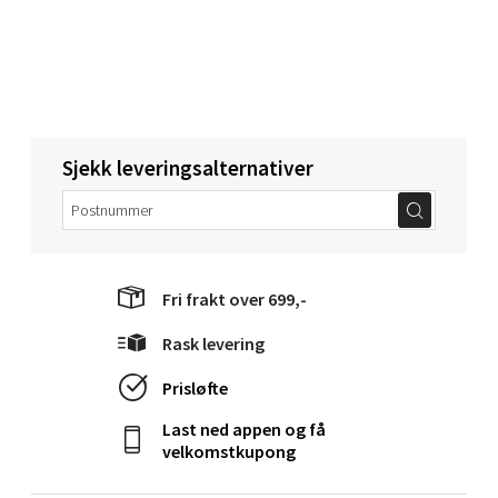
Velg
Narvik - Thon Senter Malmporten
Sjekk leveringsalternativer
Bolagsgata 1, 8514 Narvik
Åpent i dag 10-20
0 i butikk
Fri frakt over 699,-
Velg
Rask levering
Prisløfte
Bergen - Oasen Senter
Last ned appen og få
velkomstkupong
Folke Bernadottes vei 52, 5147 Fyllingsdalen
Åpent i dag 10-21