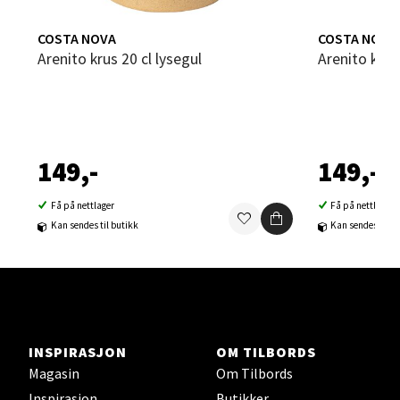
Åpent i dag 10-19
COSTA NOVA
COSTA NOVA
0 i butikk
Arenito krus 20 cl lysegul
Arenito krus
Velg
149,-
149,-
Steinkjer - Thon Senter Steinkjer
Få på nettlager
Få på nettlager
Sjøfartsgata 2, 7714 Steinkjer
Kan sendes til butikk
Kan sendes til b
Åpent i dag 10-20
0 i butikk
Velg
INSPIRASJON
OM TILBORDS
Magasin
Om Tilbords
Inspirasjon
Butikker