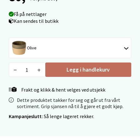
Få på nettlager
Ålesund - Thon Senter Moa
Kan sendes til butikk
Langelandsvegen 25, 6010 Ålesund
Åpent i dag 10-20
Olive
0 i butikk
Velg
Legg i handlekurv
Frakt og klikk & hent velges ved utsjekk
Molde - Moldetorget
Dette produktet takker for seg og går ut fra vårt
sortiment. Grip sjansen nå til å gjøre et godt kjøp.
Torget 1, 6413 Molde
Kampanjeslutt:
Så lenge lageret rekker.
Åpent i dag 10-20
0 i butikk