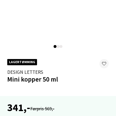
Levanger - Magneten
Moafjæra 14, 7606 Levanger
Åpent i dag 10-20
0 i butikk
Velg
LAGERTØMMING
DESIGN LETTERS
Mandal - Alti Mandal
Mini kopper 50 ml
Skarvøyveien 55, 4517 Mandal
Åpent i dag 10-20
0 i butikk
341,-
Førpris 569,-
Velg