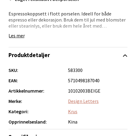
Bolagsgata 1, 8514 Narvik
Åpent i dag 10-20
Espressokoppsett i flott porselen. Ideell for både
0 i butikk
espresso eller dekorasjon. Bruk dem til jul med blomster
eller stearinlys, eller bruk dem hele året med
sesongmessige grøntområder. Espressokoppene passer
Les mer
Velg
perfekt til stearinlysene mens lyset skinner gjennom
porselenet. Mini lysestaker selges separat.
Produktdetaljer
Bergen - Oasen Senter
SKU:
583300
Folke Bernadottes vei 52, 5147 Fyllingsdalen
EAN:
5710498187040
Åpent i dag 10-21
Artikkelnummer:
10102003BEIGE
0 i butikk
Merke:
Design Letters
Kategori:
Krus
Velg
Opprinnelsesland:
Kina