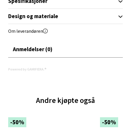
Spesifikasjoner
Oppdal - Aunasenteret
Design og materiale
Aunasenteret, Sunndalsvegen 3, 7340 Oppdal
Åpent i dag 10-19
Om leverandøren
0 i butikk
Anmeldelser (0)
Velg
Powered by GAMIFIERA.®
Orkanger - Thon Senter Orkanger
Thon Senter Orkanger, Orkdalsveien 113, 7300
Andre kjøpte også
Orkanger
Åpent i dag 09-20
0 i butikk
-50%
-50%