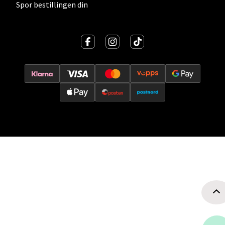
Velg
Spor bestillingen din
Oslo - Thon Senter Storo
Vitaminveien 7 - 9, 0485 Oslo
Åpent i dag 10-21
0 i butikk
Velg
Lillehammer - Strandtorget
Strandtorget, 2609 Lillehammer
Åpent i dag 09-20