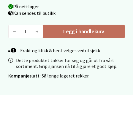
På nettlager
Kan sendes til butikk
Mo i Rana - Thon Senter Mo i Rana
Legg i handlekurv
Fridtjof Nansensgate 22, 8622 Mo i Rana
Åpent i dag 09-19
Frakt og klikk & hent velges ved utsjekk
0 i butikk
Dette produktet takker for seg og går ut fra vårt
sortiment. Grip sjansen nå til å gjøre et godt kjøp.
Velg
Kampanjeslutt:
Så lenge lageret rekker.
Ålesund - Thon Senter Moa
Langelandsvegen 25, 6010 Ålesund
Åpent i dag 10-20