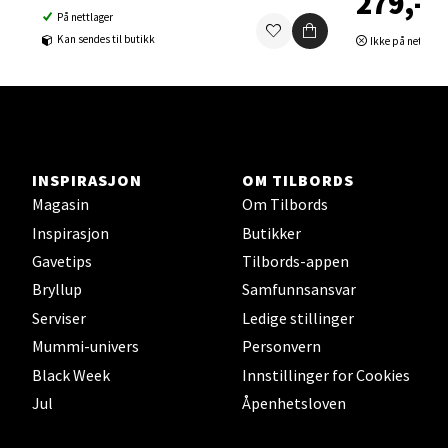
279,-
Ski - Thon Senter Ski
På nettlager
Kan sendes til butikk
Ikke på nettlage
Ski Storsenter, Jernbanesvingen 6, 1400 Ski
Åpent i dag 10-21
0 i butikk
Velg
INSPIRASJON
OM TILBORDS
Magasin
Om Tilbords
Inspirasjon
Butikker
Sortland - Sortland Storsenter
Gavetips
Tilbords-appen
Bryllup
Samfunnsansvar
Strangata 26, 8400 Sortland
Serviser
Ledige stillinger
Åpent i dag 10-19
Mummi-univers
Personvern
0 i butikk
Black Week
Innstillinger for Cookies
Jul
Åpenhetsloven
Velg