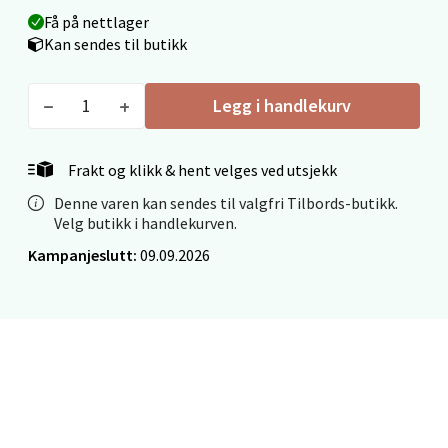
Velg
Få på nettlager
Kan sendes til butikk
Legg i handlekurv
Mo i Rana - Thon Senter Mo i Rana
Fridtjof Nansensgate 22, 8622 Mo i Rana
Frakt og klikk & hent velges ved utsjekk
Åpent i dag 09-19
Denne varen kan sendes til valgfri Tilbords-butikk.
0 i butikk
Velg butikk i handlekurven.
Kampanjeslutt:
09.09.2026
Velg
Ålesund - Thon Senter Moa
Langelandsvegen 25, 6010 Ålesund
Åpent i dag 10-20