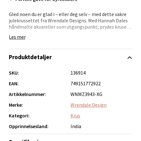
Bolagsgata 1, 8514 Narvik
Gled noen du er glad i – eller deg selv – med dette vakre
Åpent i dag 10-20
julekrussettet fra Wrendale Designs. Med Hannah Dales
håndmalte akvareller som utgangspunkt, prydes kruset
0 i butikk
av mus i juleantrekk og detaljerte vintermotiv. Kruset
Les mer
rommer 31 cl og leveres sammen med et keramisk
Velg
underlag, begge levert i en stemningsfull gaveeske.
Produktdetaljer
Takket være høy kvalitet fra Royal Worcester, tåler
kruset både mikrobølgeovn og oppvaskmaskin.
Underlaget er varmebestandig og beskytter overflatene
SKU:
136914
Bergen - Oasen Senter
dine. En perfekt kombinasjon av pynt og bruksglede – og
et stemningsfullt innslag i førjulstiden.
EAN:
749151772922
Folke Bernadottes vei 52, 5147 Fyllingsdalen
Artikkelnummer:
WNMZ3943-XG
Åpent i dag 10-21
Merke:
Wrendale Design
0 i butikk
Kategori:
Krus
Velg
Opprinnelsesland:
India