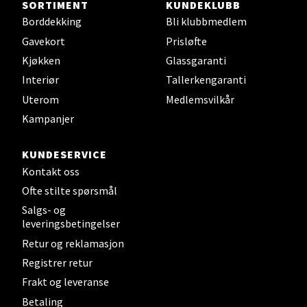
SORTIMENT
KUNDEKLUBB
Borddekking
Bli klubbmedlem
Steinkjer - Thon Senter Steinkjer
Gavekort
Prisløfte
Kjøkken
Glassgaranti
Sjøfartsgata 2, 7714 Steinkjer
Interiør
Tallerkengaranti
Åpent i dag 10-20
Uterom
Medlemsvilkår
0 i butikk
Kampanjer
Velg
KUNDESERVICE
Kontakt oss
Ofte stilte spørsmål
Salgs- og
Leirvik - Stord
leveringsbetingelser
Retur og reklamasjon
Torgbakken 2, 5401 Stord
Registrer retur
Åpent i dag 10-17
Frakt og leveranse
0 i butikk
Betaling