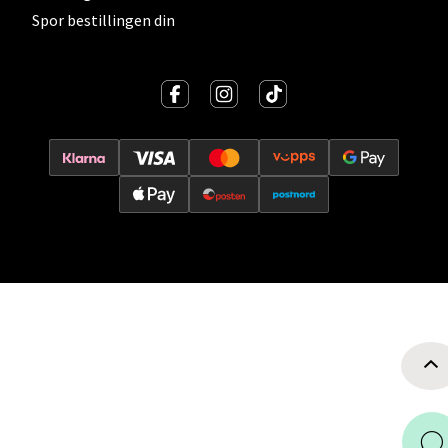
Spor bestillingen din
Velg
Oslo - Thon Senter Storo
Vitaminveien 7 - 9, 0485 Oslo
Åpent i dag 10-21
0 i butikk
Velg
Lillehammer - Strandtorget
Strandtorget, 2609 Lillehammer
Åpent i dag 09-20