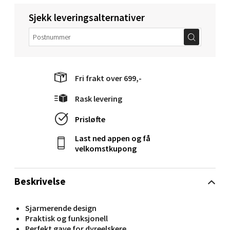
0 i butikk
Sjekk leveringsalternativer
Velg
Fri frakt over 699,-
Molde - Moldetorget
Rask levering
Torget 1, 6413 Molde
Prisløfte
Åpent i dag 10-20
Last ned appen og få
0 i butikk
velkomstkupong
Velg
Beskrivelse
Sjarmerende design
Praktisk og funksjonell
Narvik - Thon Senter Malmporten
Perfekt gave for dyreelskere