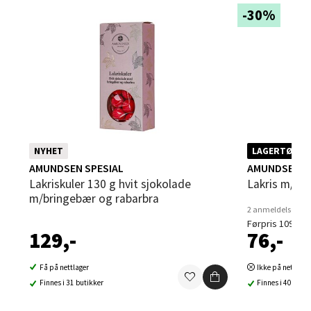
-30%
Velg
Sandvika - Thon Senter Sandvika
Brodtkorbsgate 7, 1338 Sandvika
Åpent i dag 10-21
NYHET
LAGERTØMMI
0 i butikk
AMUNDSEN SPESIAL
AMUNDSEN S
Lakriskuler 130 g hvit sjokolade
Lakris m/sj
m/bringebær og rabarbra
Velg
2 anmeldelser
Førpris 109,-
129,-
76,-
Bergen - Thon Senter Sartor
Få på nettlager
Ikke på nettlage
Finnes i 31 butikker
Finnes i 40 buti
Sartorvegen 12, 5353 Straume