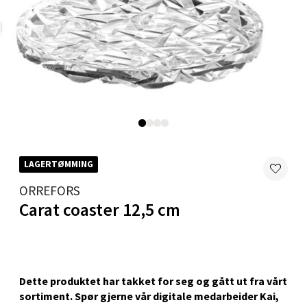
0 i butikk
Velg
Karmsund - Thon Senter Oasen
Austbøvegen 16, 5542 Karmsund
LAGERTØMMING
Åpent i dag 10-20
ORREFORS
0 i butikk
Carat coaster 12,5 cm
Velg
Dette produktet har takket for seg og gått ut fra vårt
sortiment. Spør gjerne vår digitale medarbeider Kai,
Stavanger og Sandnes - Kilden