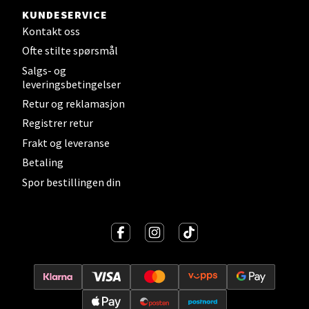
KUNDESERVICE
Levanger - Magneten
Kontakt oss
Ofte stilte spørsmål
Moafjæra 14, 7606 Levanger
Salgs- og
Åpent i dag 10-20
leveringsbetingelser
0 i butikk
Retur og reklamasjon
Registrer retur
Velg
Frakt og leveranse
Betaling
Spor bestillingen din
Mandal - Alti Mandal
Skarvøyveien 55, 4517 Mandal
Åpent i dag 10-20
0 i butikk