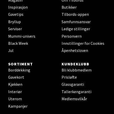
Åpent i dag 10-20
Inspirasjon
Butikker
0 i butikk
Gavetips
Tilbords-appen
Bryllup
Samfunnsansvar
Velg
Serviser
Ledige stillinger
Mummi-univers
Personvern
Black Week
Innstillinger for Cookies
Jul
Åpenhetsloven
Stavanger og Sandnes - Thon
Senter Madla
SORTIMENT
KUNDEKLUBB
Borddekking
Bli klubbmedlem
Madlakrossen nr 9, 4042 Stavanger
Gavekort
Prisløfte
Åpent i dag 10-20
Kjøkken
Glassgaranti
0 i butikk
Interiør
Tallerkengaranti
Uterom
Medlemsvilkår
Velg
Kampanjer