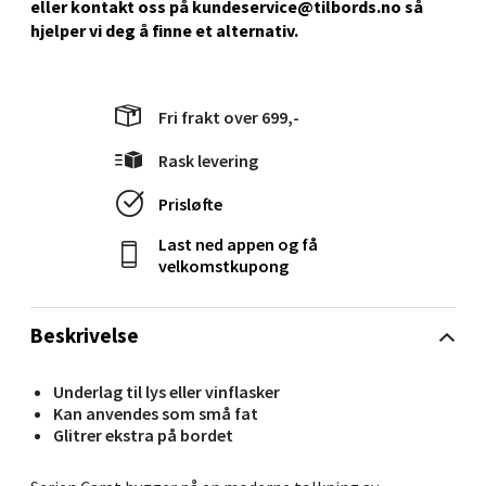
eller kontakt oss på kundeservice@tilbords.no så
Senter
hjelper vi deg å ﬁnne et alternativ.
Gartnerveien 16, 4016 Stavanger
Åpent i dag 10-20
Fri frakt over 699,-
0 i butikk
Rask levering
Velg
Prisløfte
Last ned appen og få
velkomstkupong
Stavanger og Sandnes - Kvadrat
Beskrivelse
Gamle Stokkavei 1, 4313 Sandnes
Åpent i dag 10-21
Underlag til lys eller vinflasker
0 i butikk
Kan anvendes som små fat
Glitrer ekstra på bordet
Velg