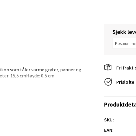
anger og Sandnes - Thon Senter
Sjekk lev
a
rossen nr 9, 4042 Stavanger
 dag 10-19
tikk
Fri frakt 
ikon som tåler varme gryter, panner og
eter: 15,5 cmHøyde: 0,5 cm
Prisløfte
nger - Magneten
ra 14, 7606 Levanger
Produktdeta
 dag 10-18
V
tikk
SKU:
EAN: