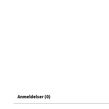
Mand
Skarvø
Åpent i
0 i bu
Mo i
Fridtjo
Åpent i
0 i bu
Åles
Anmeldelser (0)
Langel