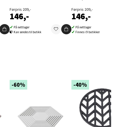
Førpris 209,-
Førpris 209,-
146,-
146,-
På nettlager
På nettlager
elg
Kan sendes til butikk
Finnes i 9 butikker
elg
-60%
-40%