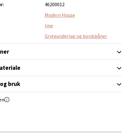
r:
46200012
Modern House
Ime
elg
Gryteunderlag og bordskåner
oner
ateriale
 og bruk
elg
en