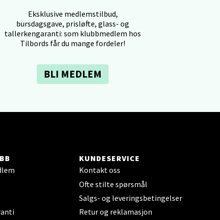
Eksklusive medlemstilbud,
bursdagsgave, prisløfte, glass- og
tallerkengaranti: som klubbmedlem hos
Tilbords får du mange fordeler!
elg
BLI MEDLEM
elg
BB
KUNDESERVICE
dlem
Kontakt oss
Ofte stilte spørsmål
Salgs- og leveringsbetingelser
anti
Retur og reklamasjon