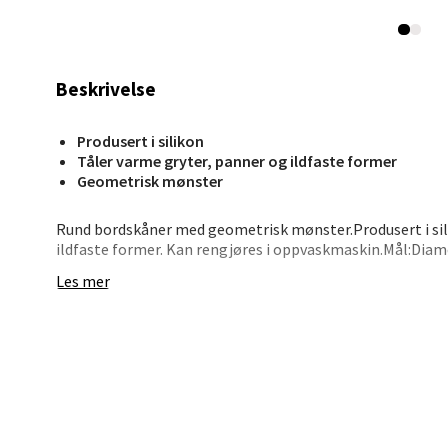
Stav
Beskrivelse
Madl
Produsert i silikon
Madlak
Tåler varme gryter, panner og ildfaste former
Åpent i
Geometrisk mønster
0 i bu
Rund bordskåner med geometrisk mønster.Produsert i sil
ildfaste former. Kan rengjøres i oppvaskmaskin.Mål:Diam
Les mer
Leva
Moafjæ
Åpent i
0 i bu