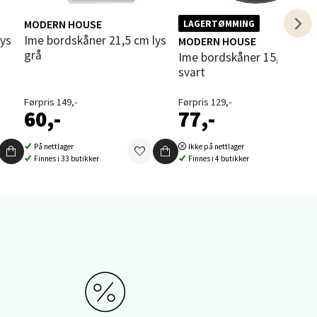
elg
MODERN HOUSE
LAGERTØMMING
Ime bordskåner 21,5 cm lys
MODERN HOUSE
grå
Ime bordskåner 15,5 cm
svart
Førpris 149,-
Førpris 129,-
60,-
77,-
På nettlager
Ikke på nettlager
elg
Finnes i 33 butikker
Finnes i 4 butikker
elg