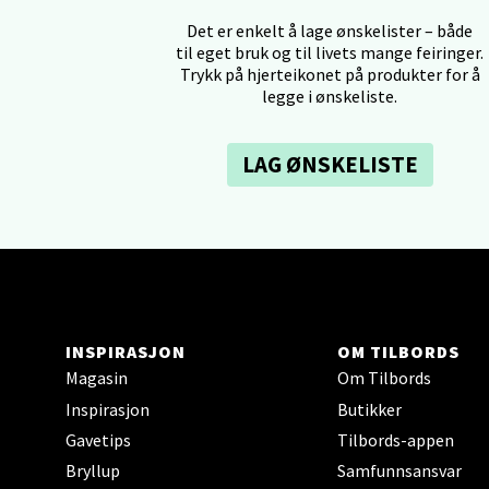
Det er enkelt å lage ønskelister – både
Tron
til eget bruk og til livets mange feiringer.
Trykk på hjerteikonet på produkter for å
Falken
legge i ønskeliste.
Åpent i
0 i bu
LAG ØNSKELISTE
Ski 
Ski Sto
Åpent i
INSPIRASJON
OM TILBORDS
0 i bu
Magasin
Om Tilbords
Inspirasjon
Butikker
Sort
Gavetips
Tilbords-appen
Bryllup
Samfunnsansvar
Strang