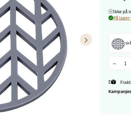
arkens markensgate 25B, 4611 Kristiansand
Ikke på 
 dag 10-17
På lager 
V
tikk
Gr
 - Linderud
Mogensøns vei 38, 0594 Oslo
 dag 10-19
V
tikk
Frakt
Kampanjes
e/Jæren - M44
veien 2, 4340 Bryne
 dag 10-18
V
tikk