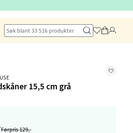
elg
USE
dskåner 15,5 cm grå
elg
-
Førpris 129,-