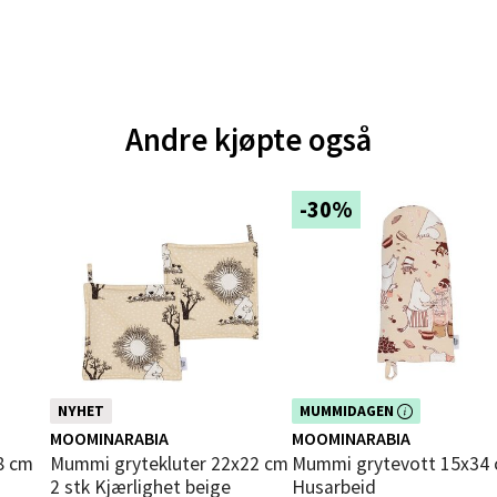
 dag 10-18
V
tikk
e - Moldetorget
Andre kjøpte også
 1, 6413 Molde
 dag 10-18
-30%
V
tikk
ik - Thon Senter Malmporten
gata 1, 8514 Narvik
 dag 10-18
Dette produktet er inkludert i vår
NYHET
MUMMIDAGEN
V
n i
kampanje. Benytt deg av rabatten 
MOOMINARABIA
MOOMINARABIA
tikk
dag!
Mummi grytekluter 22x22 cm
Mummi grytevott 15x34 cm
2 stk Kjærlighet beige
Husarbeid