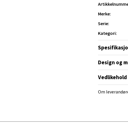
Artikkelnumme
al - Alti Mandal
Merke:
yveien 55, 4517 Mandal
Serie:
 dag 10-18
V
Kategori:
tikk
Spesifikasj
 Rana - Thon Senter Mo i Rana
Design og m
f Nansensgate 22, 8622 Mo i Rana
Vedlikehold
 dag 10-18
V
tikk
Om leverandør
und - Thon Senter Moa
andsvegen 25, 6010 Ålesund