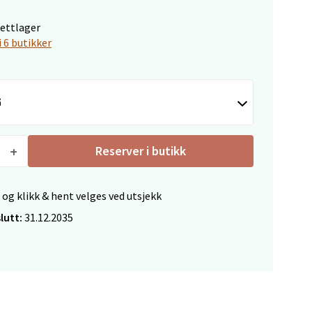
nettlager
i 6 butikker
elg
å
Reserver i butikk
elg
 og klikk & hent velges ved utsjekk
lutt:
31.12.2035
elg