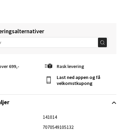
eringsalternativer
Vel
g
over 699,-
Rask levering
Last ned appen og få
velkomstkupong
ljer
elg
141014
7070549105132