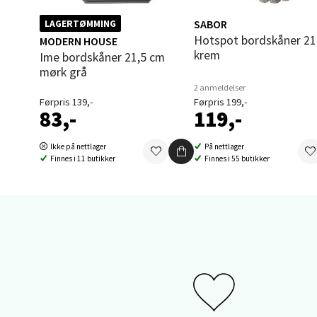
Åpent i
SABOR
LAGERTØMMING
0 i bu
Hotspot bordskåner 21 cm
MODERN HOUSE
krem
Ime bordskåner 21,5 cm
mørk grå
Sand
2 anmeldelser
Førpris 139,-
Førpris 199,-
83,-
119,-
Brodtk
Åpent i
Ikke på nettlager
På nettlager
Finnes i 11 butikker
Finnes i 55 butikker
0 i bu
Berg
Sartor
Åpent i
0 i bu