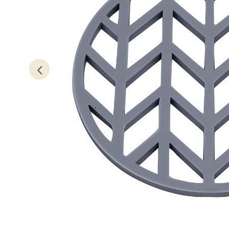
Lillem
Åpent i
0 i bu
Oslo
Erich 
Åpent i
0 i bu
Bryn
Jupiter
Åpent i
0 i bu