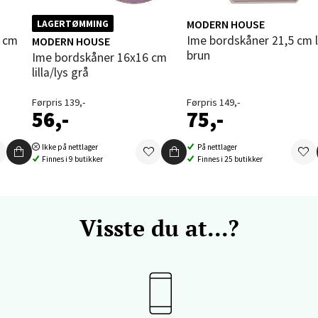
 dag 09-18
V
MODERN HOUSE
LAGERTØMMING
tikk
Ime bordskåner 21,5 cm lys
MODERN HOUSE
brun
Ime bordskåner 16x16 cm
lilla/lys grå
vika - Thon Senter Sandvika
Førpris 139,-
Førpris 149,-
56,-
75,-
orbsgate 7, 1338 Sandvika
 dag 09-19
Ikke på nettlager
På nettlager
V
Finnes i 9 butikker
Finnes i 25 butikker
tikk
en - Thon Senter Sartor
Visste du at...?
vegen 12, 5353 Straume
 dag 10-18
V
tikk