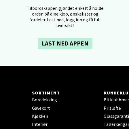
Tilbords-appen gjør det enkelt å holde
dheim - Sirkus Shopping
orden på dine kjøp, ønskelister og
fordeler. Last ned, logg inn og få full
borgveien 5, 7044 Trondheim
oversikt!
 dag 09-20
V
tikk
LAST NED APPEN
- Thon Senter Ski
rsenter, Jernbanesvingen 6, 1400 Ski
 dag 10-19
V
SORTIMENT
KUNDEKLU
tikk
Borddekking
Bli klubbme
Gavekort
Prisløfte
land - Sortland Storsenter
Kjøkken
Glassgaranti
Interiør
Tallerkengar
ata 26, 8400 Sortland