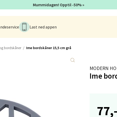
Mummidagen! Opptil -50% »
anger og Sandnes - Kvadrat
ndeservice
Last ned appen
Stokkavei 1, 4313 Sandnes
 dag 10-18
V
tikk
 og bordskåner
Ime bordskåner 15,5 cm grå
en - Thon Senter Lagunen
MODERN HO
Ime bor
veien 1, 5239 Bergen
 dag 10-18
V
tikk
77,
tiansand - Markens