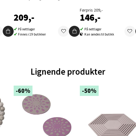
en - Oasen Senter
Førpris 209,-
209,-
146,-
ernadottes vei 52, 5147 Fyllingsdalen
 dag 10-18
På nettlager
På nettlager
V
Finnes i 19 butikker
Kan sendes til butikk
tikk
al - Aunasenteret
Lignende produkter
nteret, Sunndalsvegen 3, 7340 Oppdal
 dag 10-18
V
-60%
-50%
tikk
nger - Thon Senter Orkanger
enter Orkanger, Orkdalsveien 113, 7300 Orkanger