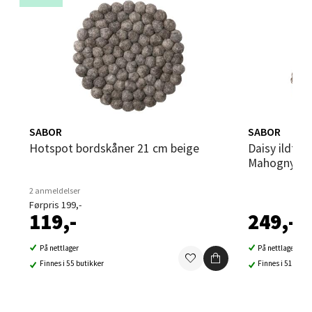
10 i butikk
Velg
Leirvik - Stord
SABOR
SABOR
Torgbakken 2, 5401 Stord
Hotspot bordskåner 21 cm beige
Daisy ildfast form 28,5x17 cm
Åpent i dag 10-17
Mahogny
3 i butikk
2 anmeldelser
Førpris 199,-
119,-
249,-
Velg
På nettlager
På nettlager
Finnes i 55 butikker
Finnes i 51 buti
Oslo - Thon Senter Storo