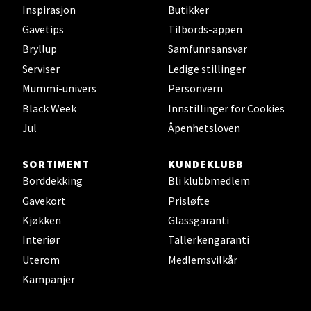
Inspirasjon
Butikker
Velg
Gavetips
Tilbords-appen
Bryllup
Samfunnsansvar
Serviser
Ledige stillinger
Jessheim - Thon Senter
Mummi-univers
Personvern
Black Week
Innstillinger for Cookies
Jessheim
Jul
Åpenhetsloven
Storgata 6, 2050 Jessheim
Åpent i dag 10-21
SORTIMENT
KUNDEKLUBB
Borddekking
Bli klubbmedlem
5 i butikk
Gavekort
Prisløfte
Velg
Kjøkken
Glassgaranti
Interiør
Tallerkengaranti
Uterom
Medlemsvilkår
Kampanjer
Kristiansand - Thon