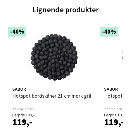
Vitaminveien 7 - 9, 0485 Oslo
Lignende produkter
Åpent i dag 10-21
1 i butikk
-40%
-40%
Velg
Lillehammer - Strandtorget
Strandtorget, 2609 Lillehammer
Åpent i dag 09-20
SABOR
SABOR
Hotspot bordskåner 21 cm mørk grå
Hotspot bo
4 i butikk
2 anmeldelser
2 anmeldelser
Velg
Førpris 199,-
Førpris 199,-
119,-
119,-