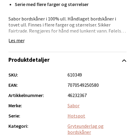
Serie med flere farger og størrelser
Brodtkorbsgate 7, 1338 Sandvika
Åpent i dag 10-21
Sabor bordskåner i 100% ull. Håndlaget bordskåner i
9 i butikk
tovet ull. Finnes i flere farger og størrelser. Sikker
Fairtrade. Rengjøres for hånd med lunkent vann. Følelsen
av kontroll. Smaken av å lykkes.
Les mer
Velg
Sabor er en profesjonell kjøkkenserie designet for
hjemmebruk. Den møter yrkeskokkens krav om
Produktdetaljer
ergonomisk funksjonalitet, og utførelsen er designet
med tanke på det skandinaviske kjøkken. Sabor-
Bergen - Thon Senter Sartor
produkter kjennetegnes av høy kvalitet og gjør
SKU:
610349
matlagingen enklere!
Sartorvegen 12, 5353 Straume
EAN:
7070549250580
Åpent i dag 10-21
Artikkelnummer:
46232367
12 i butikk
Merke:
Sabor
Serie:
Hotspot
Velg
Kategori:
Gryteunderlag og
bordskåner