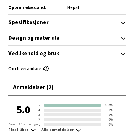
Opprinnelsesland:
Nepal
Trondheim - Sirkus Shopping
Spesifikasjoner
Falkenborgveien 5, 7044 Trondheim
Åpent i dag 09-21
Design og materiale
11 i butikk
Vedlikehold og bruk
Velg
Om leverandøren
Anmeldelser (2)
Ski - Thon Senter Ski
Ski Storsenter, Jernbanesvingen 6, 1400 Ski
5
100%
5.0
Åpent i dag 10-21
4
0%
3
0%
8 i butikk
2
0%
1
0%
Basert på 2 vurderinger
Flest likes
Alle anmeldelser