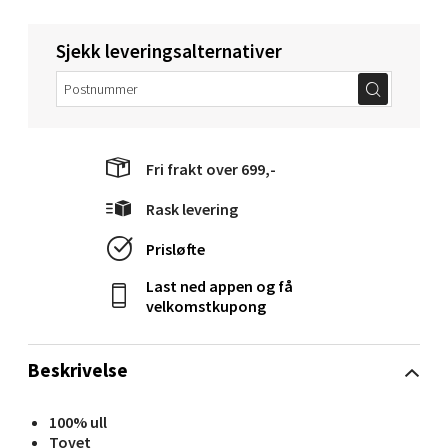
Sjekk leveringsalternativer
Velg
Orkanger - Thon Senter Orkanger
Fri frakt over 699,-
Thon Senter Orkanger, Orkdalsveien 113, 7300
Rask levering
Orkanger
Åpent i dag 09-20
Prisløfte
8 i butikk
Last ned appen og få
velkomstkupong
Velg
Beskrivelse
Sandvika - Thon Senter Sandvika
100% ull
Tovet