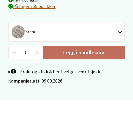
På lager i 55 butikker
Bergen - Oasen Senter
Krem
Folke Bernadottes vei 52, 5147 Fyllingsdalen
Åpent i dag 10-21
Legg i handlekurv
1 i butikk
Frakt og klikk & hent velges ved utsjekk
Velg
Kampanjeslutt:
09.09.2026
Oppdal - Aunasenteret
Aunasenteret, Sunndalsvegen 3, 7340 Oppdal
Åpent i dag 10-19
8 i butikk