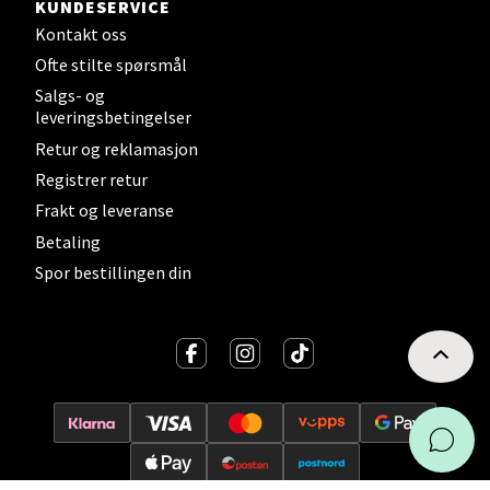
Sørlandssenteret
KUNDESERVICE
Kontakt oss
Barstølveien 31, 4636 Kristiansand
Ofte stilte spørsmål
Åpent i dag 10-21
Salgs- og
11 i butikk
leveringsbetingelser
Retur og reklamasjon
Velg
Registrer retur
Frakt og leveranse
Betaling
Spor bestillingen din
Fredrikstad - Torvbyen
Brochsgate 8, 1607 Fredrikstad
Åpent i dag 10-20
8 i butikk
Velg