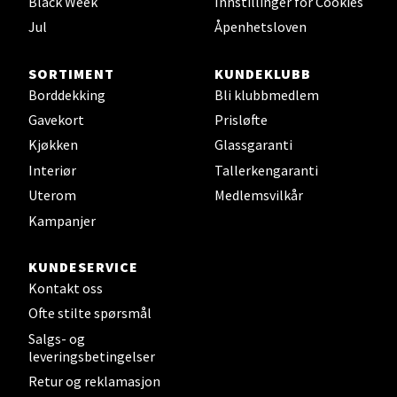
Black Week
Innstillinger for Cookies
Sjøfartsgata 2, 7714 Steinkjer
Åpent i dag 10-18
Jul
Åpenhetsloven
0 i butikk
SORTIMENT
KUNDEKLUBB
Borddekking
Bli klubbmedlem
Velg
Gavekort
Prisløfte
Kjøkken
Glassgaranti
Interiør
Tallerkengaranti
Leirvik - Stord
Uterom
Medlemsvilkår
Kampanjer
Torgbakken 2, 5401 Stord
Åpent i dag 10-15
KUNDESERVICE
0 i butikk
Kontakt oss
Ofte stilte spørsmål
Velg
Salgs- og
leveringsbetingelser
Retur og reklamasjon