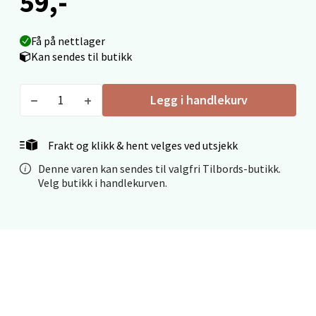
59,-
Mo i Rana - Thon Senter Mo i Rana
Få på nettlager
Fridtjof Nansensgate 22, 8622 Mo i Rana
Kan sendes til butikk
Åpent i dag 10-18
0 i butikk
Legg i handlekurv
Velg
Frakt og klikk & hent velges ved utsjekk
Denne varen kan sendes til valgfri Tilbords-butikk.
Velg butikk i handlekurven.
Ålesund - Thon Senter Moa
Langelandsvegen 25, 6010 Ålesund
Åpent i dag 10-18
0 i butikk
Velg