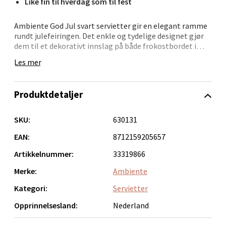
Like fin til hverdag som til fest
Velg
Ambiente God Jul svart servietter gir en elegant ramme
rundt julefeiringen. Det enkle og tydelige designet gjør
dem til et dekorativt innslag på både frokostbordet i
adventstiden og festmiddagen på julaften.
Les mer
Bergen - Oasen Senter
Produsert i 3-lags papir med flott trykkvalitet for et
stilfullt resultat.
Folke Bernadottes vei 52, 5147 Fyllingsdalen
Produktdetaljer
Åpent i dag 10-18
- Størrelse: 16,5 x 16,5 cm
- Utbrutet mål: 33x33 cm
SKU:
630131
0 i butikk
- Motiv: God Jul, svart
- 3-lags papir
EAN:
8712159205657
- Dekorative og slitesterke
Velg
Artikkelnummer:
33319866
- Passer til små og store juleanledninger
Merke:
Ambiente
Kategori:
Servietter
Oppdal - Aunasenteret
Opprinnelsesland:
Nederland
Aunasenteret, Sunndalsvegen 3, 7340 Oppdal