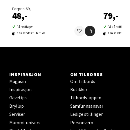
0 i butikk
Førpris 69,-
48,-
79,-
Velg
På nettlager
Få på nettlager
Kan sendes til butikk
Kan sendes til b
Sortland - Sortland Storsenter
Strangata 26, 8400 Sortland
Åpent i dag 10-16
INSPIRASJON
OM TILBORDS
0 i butikk
Magasin
Om Tilbords
Inspirasjon
Butikker
Velg
Gavetips
Tilbords-appen
Bryllup
Samfunnsansvar
Serviser
Ledige stillinger
Steinkjer - Thon Senter Steinkjer
Mummi-univers
Personvern