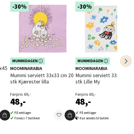
-30%
-30%
elg
elg
Dette produktet er inkludert i vår
Dette produktet er inkludert i vår
MUMMIDAGEN
MUMMIDAGEN
kampanje. Benytt deg av rabatten i
kampanje. Benytt deg av rabatten i
MOOMINARABIA
MOOMINARABIA
dag!
dag!
Mummi serviett 33x33 cm 20
Mummi serviett 33x33 cm 20
stk Kjærester lilla
stk Lille My
Førpris 69,-
Førpris 69,-
48,-
48,-
På nettlager
På nettlager
elg
Finnes i 7 butikker
Kan sendes til butikk