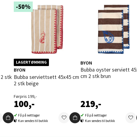
 dag 09-19
-50%
V
tikk
en - Thon Senter Sartor
vegen 12, 5353 Straume
 dag 10-18
V
BYON
LAGERTØMMING
tikk
Bubba oyster serviett 45x45
BYON
cm 2 stk brun
Bubba serviettsett 45x45 cm
2 stk beige
dheim - Sirkus Shopping
Førpris 199,-
100,-
219,-
borgveien 5, 7044 Trondheim
 dag 09-20
Få på nettlager
Få på nettlager
V
Kan sendes til butikk
Kan sendes til butikk
tikk