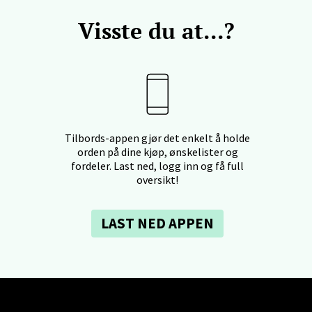
- Thon Senter Ski
Visste du at...?
rsenter, Jernbanesvingen 6, 1400 Ski
 dag 10-19
V
tikk
Tilbords-appen gjør det enkelt å holde
land - Sortland Storsenter
orden på dine kjøp, ønskelister og
fordeler. Last ned, logg inn og få full
oversikt!
ata 26, 8400 Sortland
 dag 10-16
V
tikk
LAST NED APPEN
nkjer - Thon Senter Steinkjer
sgata 2, 7714 Steinkjer