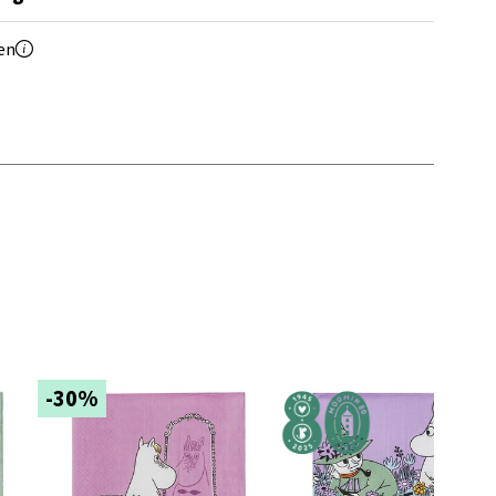
elg
en
elg
-30%
elg