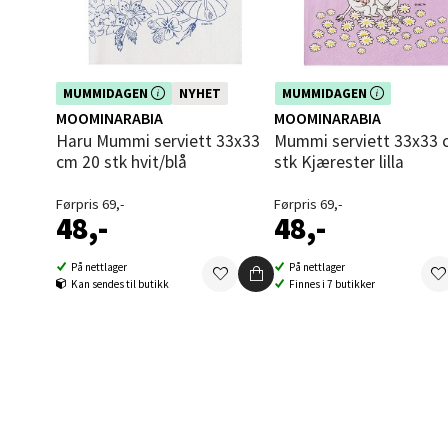
Oppd
Aunase
Åpent i
Dette produktet er inkludert i vår
Dette produktet er inkludert i vår
MUMMIDAGEN
NYHET
MUMMIDAGEN
kampanje. Benytt deg av rabatten i
kampanje. Benytt deg av rabatte
MOOMINARABIA
MOOMINARABIA
dag!
dag!
0 i bu
Haru Mummi serviett 33x33
Mummi serviett 33x33 cm 20
cm 20 stk hvit/blå
stk Kjærester lilla
Orka
Førpris 69,-
Førpris 69,-
48,-
48,-
Thon S
På nettlager
På nettlager
Åpent i
Kan sendes til butikk
Finnes i 7 butikker
0 i bu
Sand
Brodtk