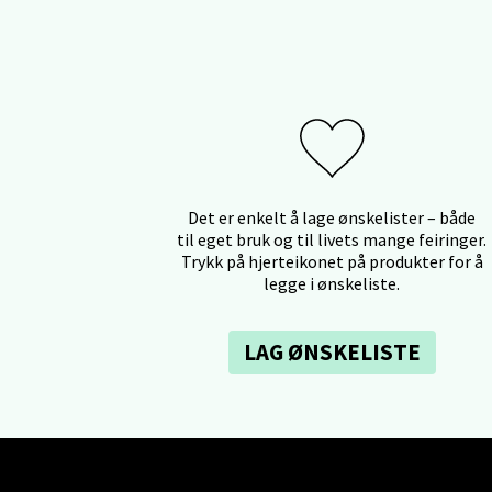
Ski 
Ski Sto
Åpent i
0 i bu
Det er enkelt å lage ønskelister – både
Sort
til eget bruk og til livets mange feiringer.
Trykk på hjerteikonet på produkter for å
legge i ønskeliste.
Strang
Åpent i
0 i bu
LAG ØNSKELISTE
Stei
Sjøfart