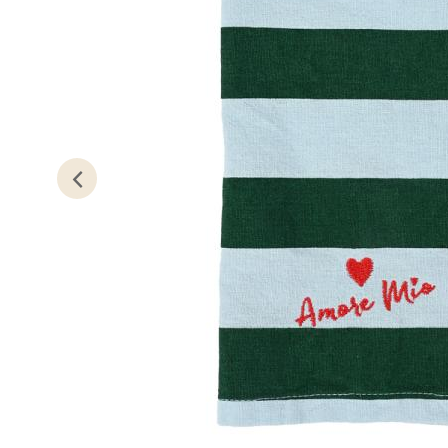
Erich 
Åpent i
0 i bu
Bryn
Jupiter
Åpent i
0 i bu
Stav
Madl
Madlak
Åpent i