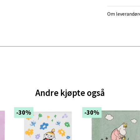
V
tikk
Om leverandør
ik - Thon Senter Malmporten
gata 1, 8514 Narvik
 dag 10-18
V
tikk
en - Oasen Senter
Andre kjøpte også
ernadottes vei 52, 5147 Fyllingsdalen
-30%
-30%
 dag 10-18
V
tikk