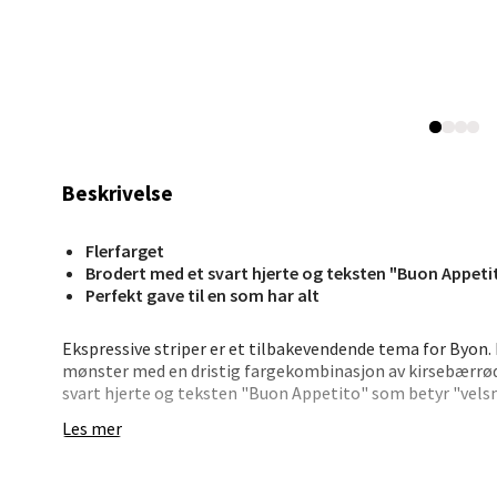
0 i bu
Leva
Moafjæ
Åpent i
Beskrivelse
0 i bu
Flerfarget
Brodert med et svart hjerte og teksten "Buon Appeti
Perfekt gave til en som har alt
Mand
Ekspressive striper er et tilbakevendende tema for Byon.
Skarvø
mønster med en dristig fargekombinasjon av kirsebærrød
Åpent i
svart hjerte og teksten "Buon Appetito" som betyr "vels
skape litt ekstra varme og kjærlighet til alle borddekkin
0 i bu
Les mer
maksimal Byon-følelse. Resultatet er en serviett som sett
sertifisert økologisk bomull. Kommer i en 2-pakning. M
vakkert Byon-bånd.