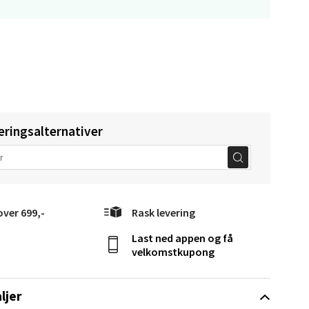
g
elg
eringsalternativer
over 699,-
Rask levering
Last ned appen og få
velkomstkupong
elg
ljer