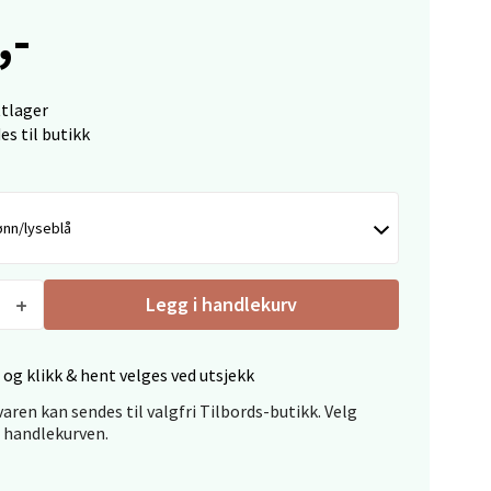
,-
elg
ttlager
es til butikk
ønn/lyseblå
elg
Legg i handlekurv
 og klikk & hent velges ved utsjekk
aren kan sendes til valgfri Tilbords-butikk. Velg
i handlekurven.
Vel