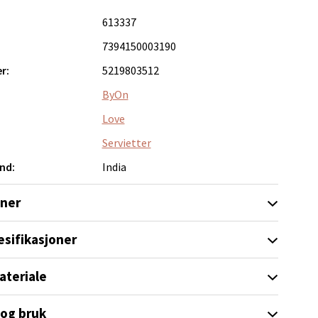
613337
7394150003190
elg
r:
5219803512
ByOn
Love
Servietter
nd:
India
elg
oner
esifikasjoner
ateriale
 og bruk