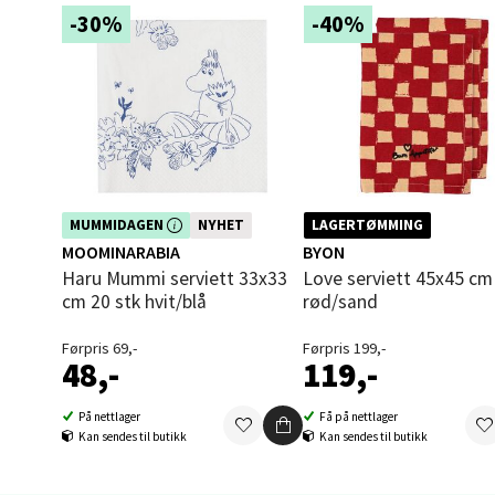
Åpent i
-30%
-40%
0 i bu
Berg
Sartor
Åpent i
Dette produktet er inkludert i vår
MUMMIDAGEN
NYHET
LAGERTØMMING
kampanje. Benytt deg av rabatten i
0 i bu
MOOMINARABIA
BYON
dag!
Haru Mummi serviett 33x33
Love serviett 45x45 cm 2 stk
cm 20 stk hvit/blå
rød/sand
Tron
Førpris 69,-
Førpris 199,-
48,-
119,-
Falken
Åpent i
På nettlager
Få på nettlager
Kan sendes til butikk
Kan sendes til butikk
0 i bu