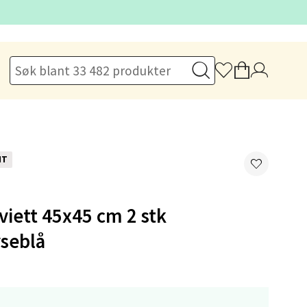
elg
NT
viett 45x45 cm 2 stk
elg
yseblå