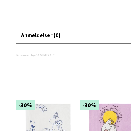
0 i bu
Narv
Anmeldelser (0)
Bolags
Åpent i
Powered by GAMIFIERA.®
0 i bu
Berg
Folke B
-30%
-30%
Åpent i
0 i bu