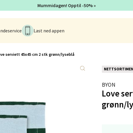
Mummidagen! Opptil -50% »
en - Thon Senter Lagunen
ndeservice
Last ned appen
veien 1, 5239 Bergen
 dag 10-18
V
tikk
ve serviett 45x45 cm 2 stk grønn/lyseblå
NETTSORTIME
tiansand - Markens
BYON
arkens markensgate 25B, 4611 Kristiansand
Love ser
 dag 10-17
V
tikk
grønn/l
 - Linderud