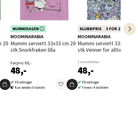
Dette produktet er inkludert i vår
Denne varen inngår i vår 3 for 2
MUMMIDAGEN
KLUBBPRIS
3 FOR 2
elg
i
kampanje. Benytt deg av rabatten i
kampanje. Vi spanderer den rimeligs
MOOMINARABIA
MOOMINARABIA
dag!
Mummi serviett 33x33 cm 20
Mummi serviett 33x33 cm 20
stk Snorkfrøken lilla
stk Venner for alltid
1 anmeldelse
Førpris 69,-
48,-
48,-
På nettlager
På nettlager
Kan sendes til butikk
Finnes i 4 butikker
elg