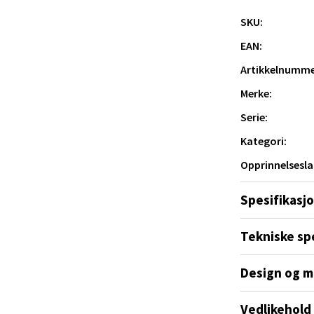
 Rana - Thon Senter Mo i Rana
SKU:
f Nansensgate 22, 8622 Mo i Rana
EAN:
 dag 10-18
V
Artikkelnumme
tikk
Merke:
Serie:
und - Thon Senter Moa
Kategori:
Opprinnelsesla
andsvegen 25, 6010 Ålesund
 dag 10-18
V
Spesifikasj
tikk
Tekniske sp
e - Moldetorget
Design og m
 1, 6413 Molde
Vedlikehold
 dag 10-18