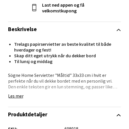
Velg
Last ned appen og få
velkomstkupong
Orkanger - Thon Senter Orkanger
Beskrivelse
Thon Senter Orkanger, Orkdalsveien 113, 7300
Trelags papirservietter av beste kvalitet til både
Orkanger
hverdager og fest!
Åpent i dag 09-20
Skap ditt eget utrykk når du dekker bord
Til lunsj og middag
9 i butikk
Sögne Home Servietter "Måltid" 33x33 cm i hvit er
perfekte når du vil dekke bordet med en personlig vri.
Velg
Den enkle teksten gir en lun stemning, og passer like
godt til søndagsbrunsjen som til vennemiddag midt i
Les mer
uka.
Sandvika - Thon Senter Sandvika
Serviettene er laget i trelags papir av høy kvalitet og
Produktdetaljer
kommer i pakke på 20. De er komfortable i bruk, samtidig
som de tåler litt søl – akkurat slik servietter skal. Fint
Brodtkorbsgate 7, 1338 Sandvika
brettet på tallerkenen, eller som en del av
Åpent i dag 10-21
SKU:
608018