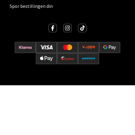
Spor bestillingen din
Jessheim - Thon Senter Jessheim
Storgata 6, 2050 Jessheim
Åpent i dag 10-21
8 i butikk
Velg
Kristiansand - Thon
Sørlandssenteret
Barstølveien 31, 4636 Kristiansand
Åpent i dag 10-21
14 i butikk