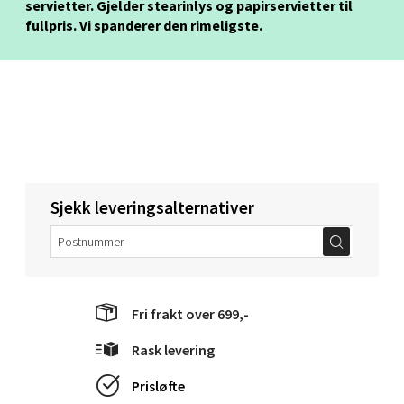
servietter. Gjelder stearinlys og papirservietter til
fullpris. Vi spanderer den rimeligste.
Bergen - Oasen Senter
Folke Bernadottes vei 52, 5147 Fyllingsdalen
Åpent i dag 10-21
2 i butikk
Velg
Sjekk leveringsalternativer
Oppdal - Aunasenteret
Aunasenteret, Sunndalsvegen 3, 7340 Oppdal
Fri frakt over 699,-
Åpent i dag 10-19
Rask levering
3 i butikk
Prisløfte