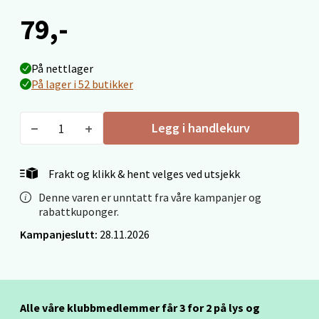
Torget 1, 6413 Molde
79,-
Åpent i dag 10-20
0 i butikk
På nettlager
På lager i 52 butikker
Velg
Legg i handlekurv
Narvik - Thon Senter Malmporten
Frakt og klikk & hent velges ved utsjekk
Denne varen er unntatt fra våre kampanjer og
Bolagsgata 1, 8514 Narvik
rabattkuponger.
Åpent i dag 10-20
Kampanjeslutt:
28.11.2026
4 i butikk
Velg
Alle våre klubbmedlemmer får 3 for 2 på lys og