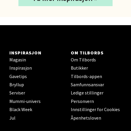
4 i butikk
Velg
Lillehammer - Strandtorget
INSPIRASJON
OM TILBORDS
Magasin
Om Tilbords
Strandtorget, 2609 Lillehammer
Inspirasjon
Butikker
Åpent i dag 09-20
Gavetips
Tilbords-appen
5 i butikk
Bryllup
Samfunnsansvar
Serviser
Ledige stillinger
Velg
Mummi-univers
Personvern
Black Week
Innstillinger for Cookies
Jul
Åpenhetsloven
Strømmen - Thon Senter Strømmen