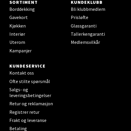
SORTIMENT
KUNDEKLUBB
Borddekking
Bli klubbmedlem
Støperivn. 5, 2010 Strømmen
Åpent i dag 10-21
Gavekort
Prisløfte
Kjøkken
Glassgaranti
8 i butikk
Interiør
Tallerkengaranti
Velg
Uterom
Medlemsvilkår
Kampanjer
KUNDESERVICE
Sunndalsøra - Alti Sunndal
Kontakt oss
Ofte stilte spørsmål
Alti Sunndal, Sunndalsveien 17, 6600 Sunndalsøra
Salgs- og
Åpent i dag 10-19
leveringsbetingelser
9 i butikk
Retur og reklamasjon
Registrer retur
Velg
Frakt og leveranse
Betaling