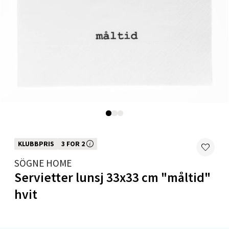
5 i butikk
Velg
Ålesund - Thon Senter Moa
Langelandsvegen 25, 6010 Ålesund
Åpent i dag 10-20
4 i butikk
KLUBBPRIS
3 FOR 2
Denne varen inngår i vår 3 for 2 kampanje. Vi spanderer den rimeligste
SÖGNE HOME
Velg
Servietter lunsj 33x33 cm "måltid"
hvit
Molde - Moldetorget