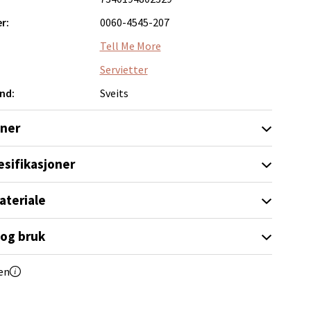
r:
0060-4545-207
Tell Me More
Servietter
elg
nd:
Sveits
oner
esifikasjoner
ateriale
elg
 og bruk
en