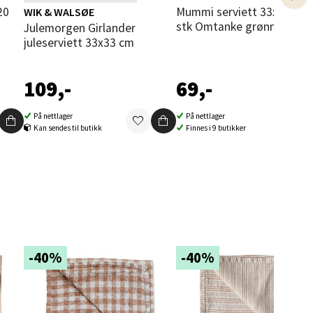
kampanje. Vi spanderer den rimeligste
Mummi serviett 33x33 cm 20
WIK & WALSØE
stk Omtanke grønn
Julemorgen Girlander
juleserviett 33x33 cm
109,-
69,-
elg
På nettlager
På nettlager
Kan sendes til butikk
Finnes i 9 butikker
elg
-40%
-40%