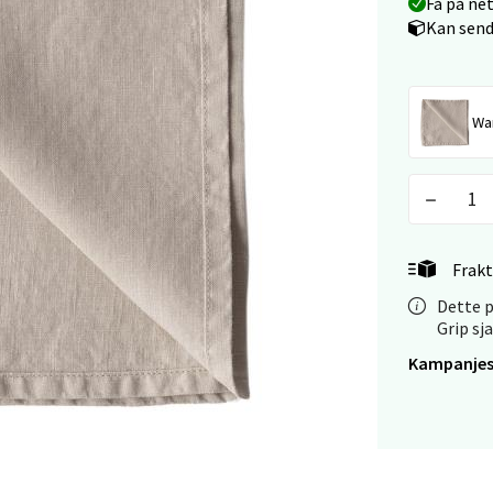
Få på ne
Kan send
veien 2, 4340 Bryne
 dag 10-20
V
tikk
Wa
anger og Sandnes - Thon Senter
a
Frakt
rossen nr 9, 4042 Stavanger
 dag 10-20
Dette p
Grip sj
tikk
Kampanjes
nger - Magneten
ra 14, 7606 Levanger