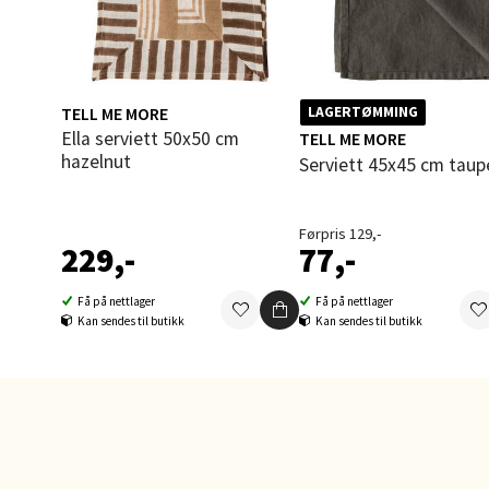
Åpent i
0 i bu
TELL ME MORE
LAGERTØMMING
Ella serviett 50x50 cm
TELL ME MORE
Tron
hazelnut
Serviett 45x45 cm taup
Falken
Åpent i
Førpris 129,-
229,-
77,-
0 i bu
Få på nettlager
Få på nettlager
Kan sendes til butikk
Kan sendes til butikk
Ski 
Ski Sto
Åpent i
0 i bu