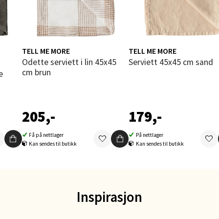
 dag 10-21
V
tikk
TELL ME MORE
TELL ME MORE
Odette serviett i lin 45x45
Serviett 45x45 cm sand
dheim - Sirkus Shopping
cm brun
e
borgveien 5, 7044 Trondheim
 dag 09-21
V
205,-
179,-
tikk
Få på nettlager
På nettlager
Kan sendes til butikk
Kan sendes til butikk
- Thon Senter Ski
rsenter, Jernbanesvingen 6, 1400 Ski
 dag 10-21
Inspirasjon
V
tikk