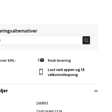
elg
eringsalternativer
elg
over 699,-
Rask levering
Last ned appen og få
velkomstkupong
ljer
elg
166893
7340194802329