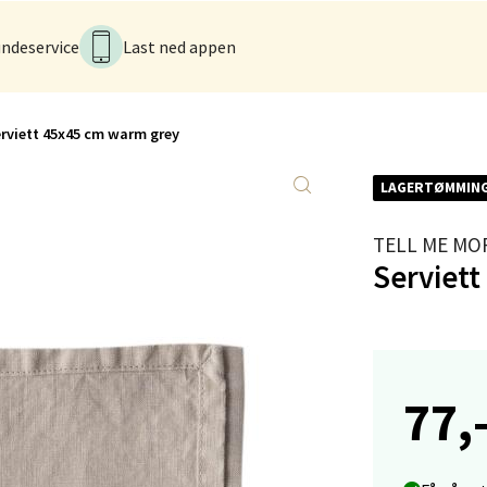
ndeservice
Last ned appen
tiansand - Markens
arkens markensgate 25B, 4611 Kristiansand
rviett 45x45 cm warm grey
 dag 09-18
V
LAGERTØMMIN
tikk
TELL ME MO
Serviet
 - Linderud
Mogensøns vei 38, 0594 Oslo
 dag 10-21
V
tikk
77,
e/Jæren - M44