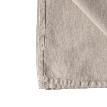
Jupiter
Åpent i
0 i bu
Stav
Madl
Madlak
Åpent i
0 i bu
Leva
Moafjæ