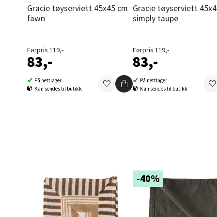
Gracie tøyserviett 45x45 cm
Gracie tøyserviett 45x45 cm
Orka
fawn
simply taupe
Thon S
Førpris 119,-
Førpris 119,-
Åpent i
83,-
83,-
0 i bu
På nettlager
På nettlager
Kan sendes til butikk
Kan sendes til butikk
Sand
Brodtk
Åpent i
0 i bu
-40%
Berg
Sartor