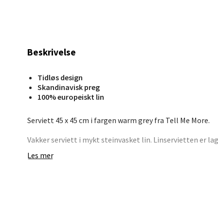
Åpent i
0 i bu
Beskrivelse
Mand
Tidløs design
Skarvø
Skandinavisk preg
Åpent i
100% europeiskt lin
0 i bu
Serviett 45 x 45 cm i fargen warm grey fra Tell Me More.
Vakker serviett i mykt steinvasket lin. Linservietten er la
Mo i
tørker raskt, er slitesterk og varer over tid og egner seg d
Les mer
tekstiler rundt spisebordet gir en koselig og innbydende f
Fridtjo
Kombiner gjerne med servietter i våre andre vakre farger f
Åpent i
duk som går ton i ton.
0 i bu