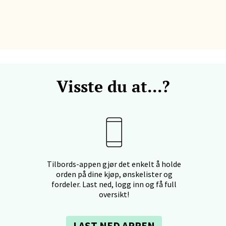
land - Sortland Storsenter
ata 26, 8400 Sortland
 dag 10-19
V
tikk
Visste du at...?
nkjer - Thon Senter Steinkjer
sgata 2, 7714 Steinkjer
 dag 10-20
V
Tilbords-appen gjør det enkelt å holde
tikk
orden på dine kjøp, ønskelister og
fordeler. Last ned, logg inn og få full
oversikt!
ik - Stord