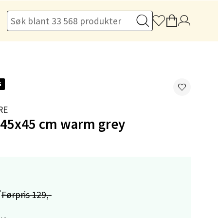
elg
G
RE
t 45x45 cm warm grey
elg
-
Førpris 129,-