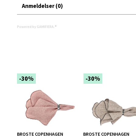
Åpent i
Anmeldelser (0)
0 i bu
Powered by GAMIFIERA.®
Berg
Folke B
Åpent i
0 i bu
-30%
-30%
Oppd
Aunase
Åpent i
0 i bu
BROSTE COPENHAGEN
BROSTE COPENHAGEN