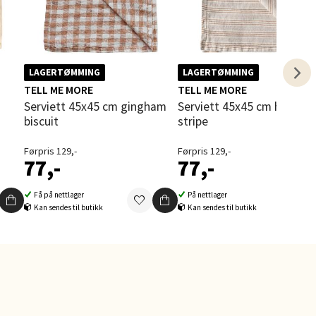
elg
LAGERTØMMING
LAGERTØMMING
TELL ME MORE
TELL ME MORE
Serviett 45x45 cm gingham
Serviett 45x45 cm hazelnut
biscuit
stripe
Førpris 129,-
Førpris 129,-
elg
77,-
77,-
Få på nettlager
På nettlager
Kan sendes til butikk
Kan sendes til butikk
elg