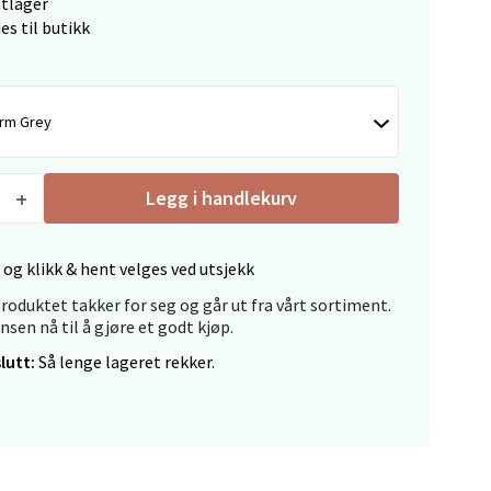
ttlager
es til butikk
elg
rm Grey
Legg i handlekurv
 og klikk & hent velges ved utsjekk
Vel
roduktet takker for seg og går ut fra vårt sortiment.
g
ansen nå til å gjøre et godt kjøp.
lutt:
Så lenge lageret rekker.