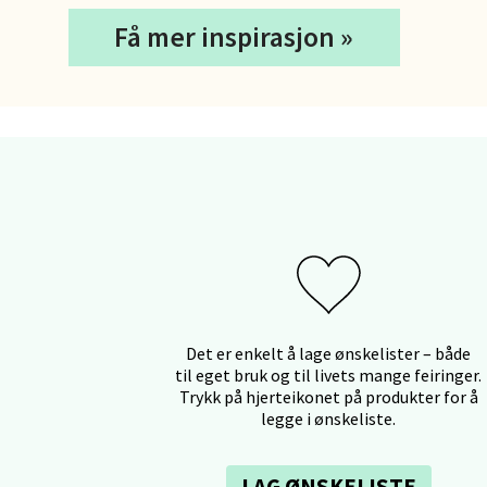
Få mer inspirasjon »
Sort
Strang
Åpent i
0 i bu
Stei
Sjøfart
Åpent i
Det er enkelt å lage ønskelister – både
0 i bu
til eget bruk og til livets mange feiringer.
Trykk på hjerteikonet på produkter for å
legge i ønskeliste.
Leirv