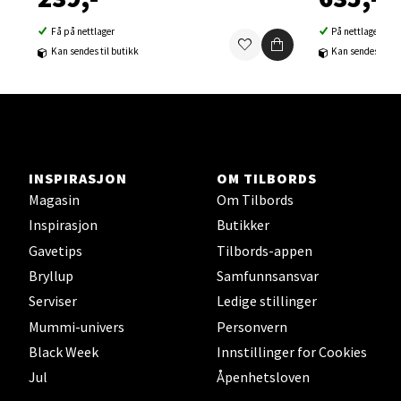
Ski Storsenter, Jernbanesvingen 6, 1400 Ski
Få på nettlager
På nettlager
Åpent i dag 10-19
Kan sendes til butikk
Kan sendes til b
0 i butikk
Velg
INSPIRASJON
OM TILBORDS
Magasin
Om Tilbords
Sortland - Sortland Storsenter
Inspirasjon
Butikker
Gavetips
Tilbords-appen
Strangata 26, 8400 Sortland
Åpent i dag 10-16
Bryllup
Samfunnsansvar
Serviser
Ledige stillinger
0 i butikk
Mummi-univers
Personvern
Black Week
Innstillinger for Cookies
Velg
Jul
Åpenhetsloven