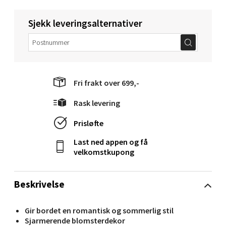
0 i butikk
Sjekk leveringsalternativer
Velg
Molde - Moldetorget
Fri frakt over 699,-
Rask levering
Torget 1, 6413 Molde
Åpent i dag 10-18
Prisløfte
0 i butikk
Last ned appen og få
velkomstkupong
Velg
Beskrivelse
Narvik - Thon Senter Malmporten
Gir bordet en romantisk og sommerlig stil
Sjarmerende blomsterdekor