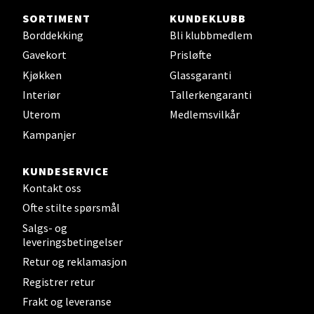
SORTIMENT
KUNDEKLUBB
Steinkjer - Thon Senter Steinkjer
Borddekking
Bli klubbmedlem
Gavekort
Prisløfte
Sjøfartsgata 2, 7714 Steinkjer
Kjøkken
Glassgaranti
Åpent i dag 10-18
Interiør
Tallerkengaranti
0 i butikk
Uterom
Medlemsvilkår
Kampanjer
Velg
KUNDESERVICE
Kontakt oss
Leirvik - Stord
Ofte stilte spørsmål
Salgs- og
Torgbakken 2, 5401 Stord
leveringsbetingelser
Åpent i dag 10-15
Retur og reklamasjon
0 i butikk
Registrer retur
Frakt og leveranse