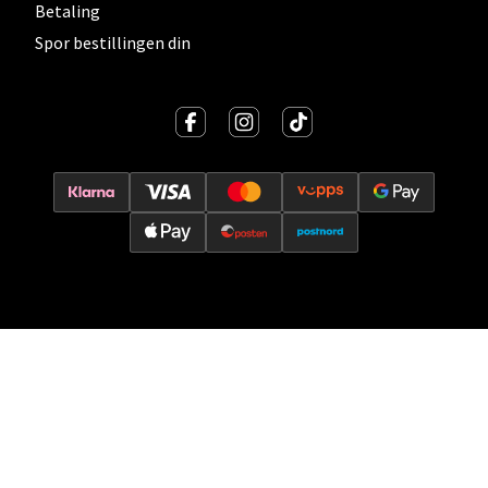
Velg
Betaling
Spor bestillingen din
Oslo - Thon Senter Storo
Vitaminveien 7 - 9, 0485 Oslo
Åpent i dag 10-19
0 i butikk
Velg
Lillehammer - Strandtorget
Strandtorget, 2609 Lillehammer
Åpent i dag 09-18