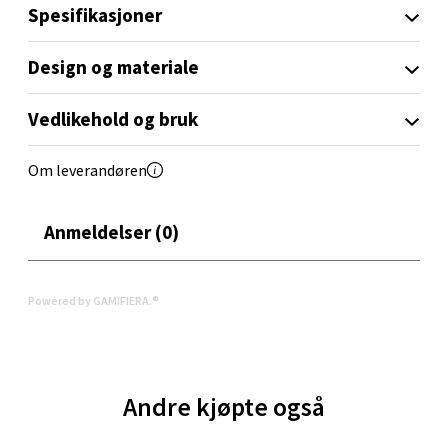
Spesifikasjoner
Oppdal - Aunasenteret
Design og materiale
Aunasenteret, Sunndalsvegen 3, 7340 Oppdal
Åpent i dag 10-18
Vedlikehold og bruk
0 i butikk
Om leverandøren
Velg
Anmeldelser (0)
Orkanger - Thon Senter Orkanger
Powered by GAMIFIERA.®
Thon Senter Orkanger, Orkdalsveien 113, 7300
Orkanger
Åpent i dag 09-18
Andre kjøpte også
0 i butikk