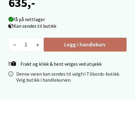
635,-
Velg
Få på nettlager
Kan sendes til butikk
Mo i Rana - Thon Senter Mo i Rana
Fridtjof Nansensgate 22, 8622 Mo i Rana
Legg i handlekurv
Åpent i dag 10-18
0 i butikk
Frakt og klikk & hent velges ved utsjekk
Denne varen kan sendes til valgfri Tilbords-butikk.
Velg
Velg butikk i handlekurven.
Ålesund - Thon Senter Moa
Langelandsvegen 25, 6010 Ålesund
Åpent i dag 10-18