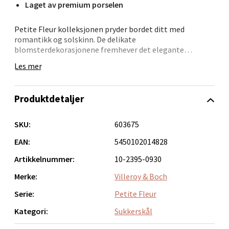
Laget av premium porselen
Bolagsgata 1, 8514 Narvik
Åpent i dag 10-18
Petite Fleur kolleksjonen pryder bordet ditt med
0 i butikk
romantikk og solskinn. De delikate
blomsterdekorasjonene fremhever det elegante
designet. Kvalitet fra Villeroy & Boch siden 1748.Med sin
Velg
Les mer
attraktive design og praktiske form, er denne vakre
sukkerskålen fra Petite Fleur et blikkfang på ditt neste
te- eller kaffeslabberas. Premium porselen. Tåler
Produktdetaljer
oppvaskmaskin og mikrobølgeovn. 0,2LOpplev serviset
med sjarmerende blomsterdekor fra Villeroy & Boch.
Bergen - Oasen Senter
SKU:
603675
Folke Bernadottes vei 52, 5147 Fyllingsdalen
EAN:
5450102014828
Åpent i dag 10-18
Artikkelnummer:
10-2395-0930
0 i butikk
Merke:
Villeroy & Boch
Serie:
Petite Fleur
Velg
Kategori:
Sukkerskål