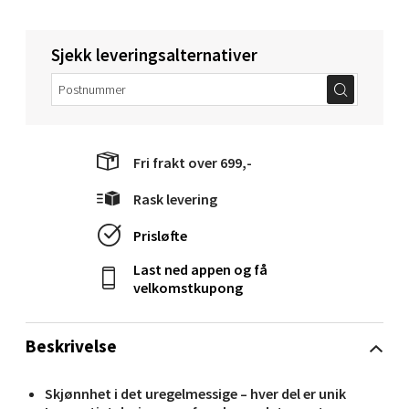
Mandal - Alti Mandal
Sjekk leveringsalternativer
Skarvøyveien 55, 4517 Mandal
Åpent i dag 10-18
0 i butikk
Fri frakt over 699,-
Velg
Rask levering
Prisløfte
Mo i Rana - Thon Senter Mo i Rana
Last ned appen og få
velkomstkupong
Fridtjof Nansensgate 22, 8622 Mo i Rana
Åpent i dag 10-18
Beskrivelse
0 i butikk
Skjønnhet i det uregelmessige – hver del er unik