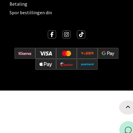
Betaling
0 i butikk
Spor bestillingen din
Velg
Ski - Thon Senter Ski
Ski Storsenter, Jernbanesvingen 6, 1400 Ski
Åpent i dag 10-19
0 i butikk
Velg
Sortland - Sortland Storsenter