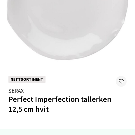
Velg
Bryne/Jæren - M44
Jupiterveien 2, 4340 Bryne
Åpent i dag 10-18
0 i butikk
NETTSORTIMENT
Velg
SERAX
Perfect Imperfection tallerken
12,5 cm hvit
Stavanger og Sandnes - Thon
Senter Madla