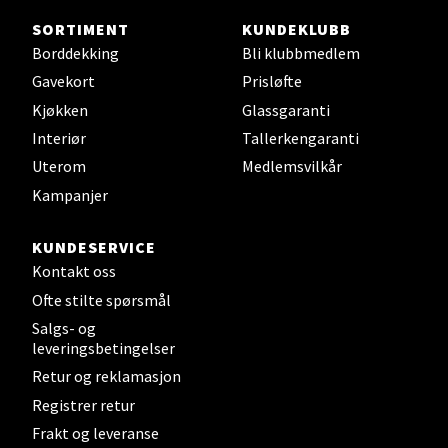
Velg
SORTIMENT
KUNDEKLUBB
Borddekking
Bli klubbmedlem
Gavekort
Prisløfte
Kjøkken
Glassgaranti
Bergen - Thon Senter Sartor
Interiør
Tallerkengaranti
Sartorvegen 12, 5353 Straume
Uterom
Medlemsvilkår
Åpent i dag 10-18
Kampanjer
0 i butikk
KUNDESERVICE
Kontakt oss
Velg
Ofte stilte spørsmål
Salgs- og
leveringsbetingelser
Trondheim - Sirkus Shopping
Retur og reklamasjon
Registrer retur
Falkenborgveien 5, 7044 Trondheim
Frakt og leveranse
Åpent i dag 09-20