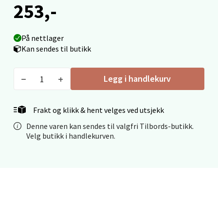
253,-
Madlakrossen nr 9, 4042 Stavanger
Åpent i dag 10-19
På nettlager
0 i butikk
Kan sendes til butikk
Velg
Legg i handlekurv
Frakt og klikk & hent velges ved utsjekk
Levanger - Magneten
Denne varen kan sendes til valgfri Tilbords-butikk.
Moafjæra 14, 7606 Levanger
Velg butikk i handlekurven.
Åpent i dag 10-18
0 i butikk
Velg