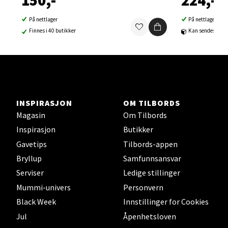
Orkanger - Thon Senter Orkanger
På nettlager
På nettlager
Finnes i 40 butikker
Kan sendes til b
Thon Senter Orkanger, Orkdalsveien 113, 7300
Orkanger
Åpent i dag 09-18
0 i butikk
INSPIRASJON
OM TILBORDS
Velg
Magasin
Om Tilbords
Inspirasjon
Butikker
Gavetips
Tilbords-appen
Sandvika - Thon Senter Sandvika
Bryllup
Samfunnsansvar
Serviser
Ledige stillinger
Brodtkorbsgate 7, 1338 Sandvika
Mummi-univers
Personvern
Åpent i dag 09-19
Black Week
Innstillinger for Cookies
0 i butikk
Jul
Åpenhetsloven