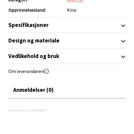
0 i butikk
Opprinnelsesland:
Kina
Velg
Spesifikasjoner
Design og materiale
Narvik - Thon Senter Malmporten
Vedlikehold og bruk
Bolagsgata 1, 8514 Narvik
Åpent i dag 10-18
Om leverandøren
0 i butikk
Anmeldelser (0)
Velg
Powered by GAMIFIERA.®
Bergen - Oasen Senter