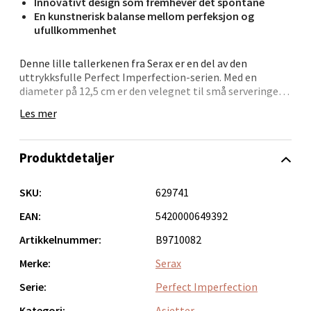
Velg
Innovativt design som fremhever det spontane
En kunstnerisk balanse mellom perfeksjon og
ufullkommenhet
Denne lille tallerkenen fra Serax er en del av den
Ålesund - Thon Senter Moa
uttrykksfulle Perfect Imperfection-serien. Med en
diameter på 12,5 cm er den velegnet til små serveringer,
Langelandsvegen 25, 6010 Ålesund
oliven, nøtter eller desserter. Den hvite overflaten
Les mer
Åpent i dag 10-18
fremstår ren og stilren, men den ujevne formen gir et
organisk og unikt preg.
0 i butikk
Produktdetaljer
Perfect Imperfection er en hyllest til det ekte og
ufullkomne. Små variasjoner gjør at ingen tallerkener er
Velg
helt like, og det er nettopp det som gir serien liv.
SKU:
629741
Resultatet er et servise som skiller seg ut og gir måltidet
en ekstra dimensjon.
EAN:
5420000649392
Artikkelnummer:
B9710082
En tallerken som kombinerer funksjon med estetisk
Molde - Moldetorget
tilstedeværelse.
Merke:
Serax
Torget 1, 6413 Molde
Serie:
Perfect Imperfection
Åpent i dag 10-18
Kategori:
Asjetter