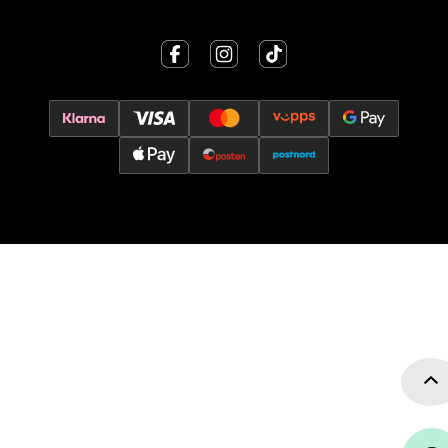
Jessheim - Thon Senter Jessheim
Storgata 6, 2050 Jessheim
Åpent i dag 10-21
0 i butikk
Velg
Kristiansand - Thon
Sørlandssenteret
Barstølveien 31, 4636 Kristiansand
Åpent i dag 10-21
0 i butikk