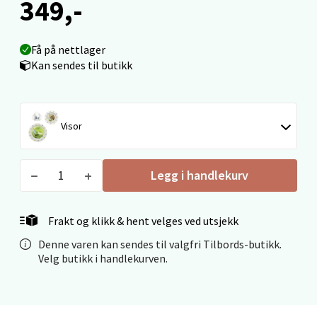
349,-
Torget 1, 6413 Molde
Åpent i dag 10-20
Få på nettlager
0 i butikk
Kan sendes til butikk
Velg
Visor
Narvik - Thon Senter Malmporten
Legg i handlekurv
Bolagsgata 1, 8514 Narvik
Åpent i dag 10-20
Frakt og klikk & hent velges ved utsjekk
0 i butikk
Denne varen kan sendes til valgfri Tilbords-butikk.
Velg butikk i handlekurven.
Velg