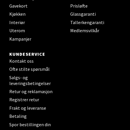
Gavekort
Prisløfte
Støperivn. 5, 2010 Strømmen
Kjøkken
Glassgaranti
Åpent i dag 10-21
Interiør
Tallerkengaranti
0 i butikk
Uterom
Medlemsvilkår
Kampanjer
Velg
KUNDESERVICE
Kontakt oss
Ofte stilte spørsmål
Sunndalsøra - Alti Sunndal
Salgs- og
leveringsbetingelser
Alti Sunndal, Sunndalsveien 17, 6600 Sunndalsøra
Retur og reklamasjon
Åpent i dag 10-19
Registrer retur
0 i butikk
Frakt og leveranse
Betaling
Velg
Spor bestillingen din