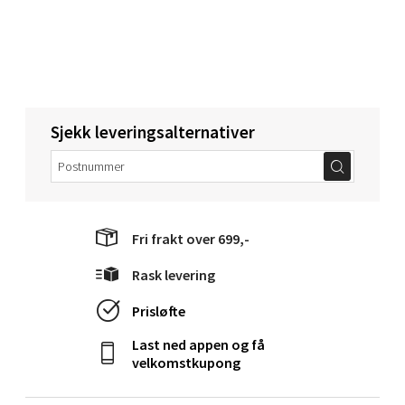
Bergen - Oasen Senter
Folke Bernadottes vei 52, 5147 Fyllingsdalen
Åpent i dag 10-21
Sjekk leveringsalternativer
0 i butikk
Velg
Fri frakt over 699,-
Oppdal - Aunasenteret
Rask levering
Prisløfte
Aunasenteret, Sunndalsvegen 3, 7340 Oppdal
Åpent i dag 10-19
Last ned appen og få
velkomstkupong
0 i butikk