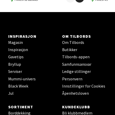
0 i butikk
Velg
INSPIRASJON
OM TILBORDS
Magasin
Om Tilbords
Lillehammer - Strandtorget
Inspirasjon
Butikker
Gavetips
Tilbords-appen
Strandtorget, 2609 Lillehammer
Bryllup
Samfunnsansvar
Åpent i dag 09-20
Serviser
Ledige stillinger
0 i butikk
Mummi-univers
Personvern
Black Week
Innstillinger for Cookies
Velg
Jul
Åpenhetsloven
SORTIMENT
KUNDEKLUBB
Strømmen - Thon Senter Strømmen
Borddekking
Bli klubbmedlem