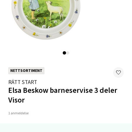
0 i butikk
Velg
Ålesund - Thon Senter Moa
Langelandsvegen 25, 6010 Ålesund
NETTSORTIMENT
Åpent i dag 10-20
RÄTT START
0 i butikk
Elsa Beskow barneservise 3 deler
Visor
Velg
1 anmeldelse
Molde - Moldetorget