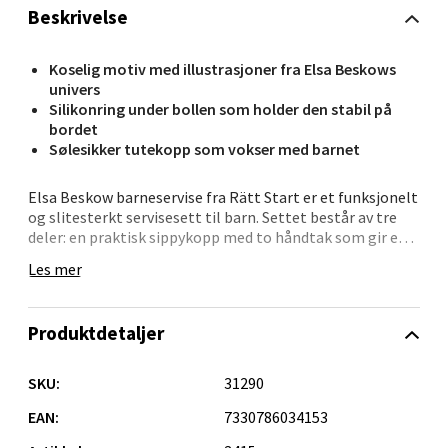
Velg
Beskrivelse
Koselig motiv med illustrasjoner fra Elsa Beskows
univers
Orkanger - Thon Senter Orkanger
Silikonring under bollen som holder den stabil på
bordet
Sølesikker tutekopp som vokser med barnet
Thon Senter Orkanger, Orkdalsveien 113, 7300
Orkanger
Elsa Beskow barneservise fra Rätt Start er et funksjonelt
Åpent i dag 09-20
og slitesterkt servisesett til barn. Settet består av tre
0 i butikk
deler: en praktisk sippykopp med to håndtak som gir et
godt grep, samt et sikkert lokk som festes med en
Les mer
silikonring. Tuten har en sølstopp for å regulere
Velg
væskestrømmen, og ventilen kan tas av når barnet blir
større.
Produktdetaljer
I tillegg inneholder settet en dyp og en flat tallerken,
begge utstyrt med en silikonring under for å sikre at de
SKU:
31290
Sandvika - Thon Senter Sandvika
står stabilt på bordet. Dette reduserer risikoen for søl og
gjør måltidet mer behagelig for barnet.
EAN:
7330786034153
Brodtkorbsgate 7, 1338 Sandvika