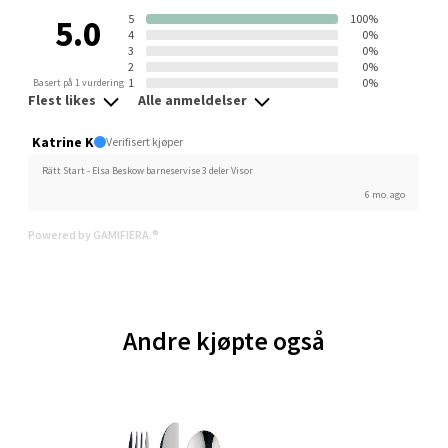
Trondheim - Sirkus Shopping
5
100%
5.0
4
0%
Falkenborgveien 5, 7044 Trondheim
3
0%
Åpent i dag 09-21
2
0%
1
0%
Basert på 1 vurdering
Flest likes
Alle anmeldelser
0 i butikk
Katrine K
Verifisert kjøper
Velg
Rätt Start - Elsa Beskow barneservise 3 deler Visor
6 mo. ago
Powered by GAMIFIERA.®
Ski - Thon Senter Ski
Ski Storsenter, Jernbanesvingen 6, 1400 Ski
Åpent i dag 10-21
Andre kjøpte også
0 i butikk
Velg