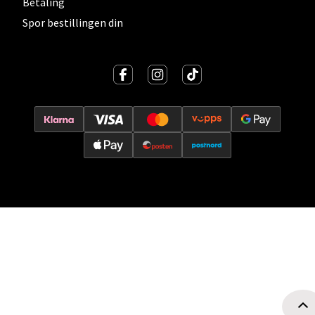
Betaling
Storgata 6, 2050 Jessheim
Spor bestillingen din
Åpent i dag 10-21
0 i butikk
Velg
Kristiansand - Thon
Sørlandssenteret
Barstølveien 31, 4636 Kristiansand
Åpent i dag 10-21
0 i butikk
Velg