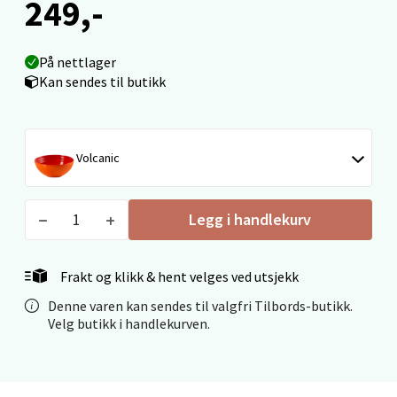
249,-
0 i butikk
Velg
På nettlager
Kan sendes til butikk
Narvik - Thon Senter Malmporten
Volcanic
Bolagsgata 1, 8514 Narvik
Åpent i dag 10-20
Legg i handlekurv
0 i butikk
Frakt og klikk & hent velges ved utsjekk
Velg
Denne varen kan sendes til valgfri Tilbords-butikk.
Velg butikk i handlekurven.
Bergen - Oasen Senter