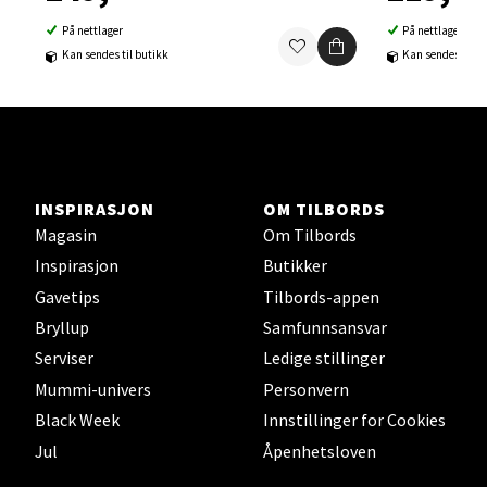
Velg
På nettlager
På nettlager
Kan sendes til butikk
Kan sendes til b
Lillehammer - Strandtorget
Strandtorget, 2609 Lillehammer
Åpent i dag 09-20
INSPIRASJON
OM TILBORDS
0 i butikk
Magasin
Om Tilbords
Inspirasjon
Butikker
Velg
Gavetips
Tilbords-appen
Bryllup
Samfunnsansvar
Serviser
Ledige stillinger
Mummi-univers
Personvern
Strømmen - Thon Senter Strømmen
Black Week
Innstillinger for Cookies
Støperivn. 5, 2010 Strømmen
Jul
Åpenhetsloven
Åpent i dag 10-21