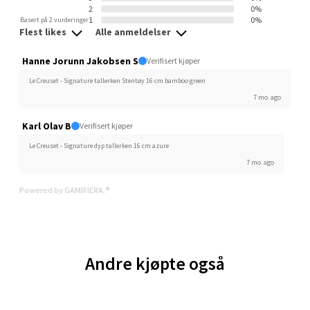
2
0%
0 i butikk
1
0%
Basert på 2 vurderinger
Flest likes
Alle anmeldelser
Velg
Hanne Jorunn Jakobsen S
Verifisert kjøper
Le Creuset - Signature tallerken Stentøy 16 cm bamboo green
7 mo. ago
Ski - Thon Senter Ski
Karl Olav B
Verifisert kjøper
Le Creuset - Signature dyp tallerken 16 cm azure
Ski Storsenter, Jernbanesvingen 6, 1400 Ski
7 mo. ago
Åpent i dag 10-21
Powered by GAMIFIERA.®
0 i butikk
Velg
Andre kjøpte også
Sortland - Sortland Storsenter