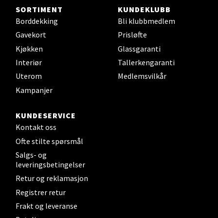
SORTIMENT
KUNDEKLUBB
0 i butikk
Borddekking
Bli klubbmedlem
Gavekort
Prisløfte
Velg
Kjøkken
Glassgaranti
Interiør
Tallerkengaranti
Uterom
Medlemsvilkår
Sunndalsøra - Alti Sunndal
Kampanjer
Alti Sunndal, Sunndalsveien 17, 6600 Sunndalsøra
KUNDESERVICE
Åpent i dag 10-19
Kontakt oss
0 i butikk
Ofte stilte spørsmål
Salgs- og
Velg
leveringsbetingelser
Retur og reklamasjon
Registrer retur
Frakt og leveranse
Jessheim - Thon Senter Jessheim