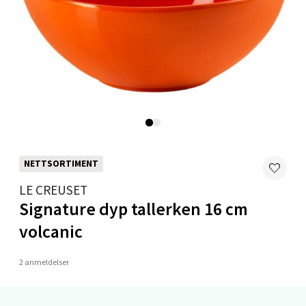
Velg
Ålesund - Thon Senter Moa
Langelandsvegen 25, 6010 Ålesund
Åpent i dag 10-20
0 i butikk
NETTSORTIMENT
Velg
LE CREUSET
Signature dyp tallerken 16 cm
volcanic
Molde - Moldetorget
2 anmeldelser
Torget 1, 6413 Molde
Åpent i dag 10-20