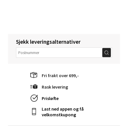
Folke Bernadottes vei 52, 5147 Fyllingsdalen
Åpent i dag 10-21
0 i butikk
Velg
Sjekk leveringsalternativer
Oppdal - Aunasenteret
Fri frakt over 699,-
Aunasenteret, Sunndalsvegen 3, 7340 Oppdal
Åpent i dag 10-19
Rask levering
0 i butikk
Prisløfte
Last ned appen og få
Velg
velkomstkupong