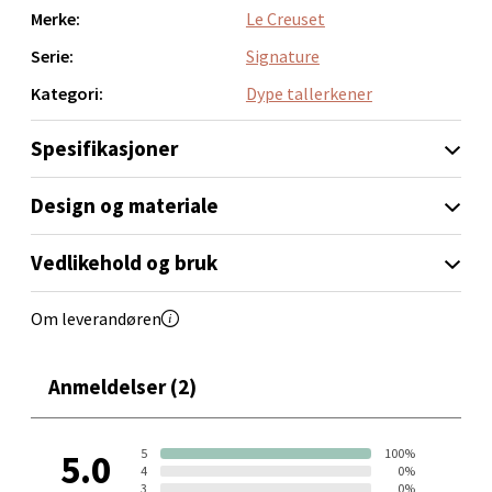
Merke:
Le Creuset
Velg
Serie:
Signature
Kategori:
Dype tallerkener
Bergen - Thon Senter Sartor
Spesifikasjoner
Sartorvegen 12, 5353 Straume
Design og materiale
Åpent i dag 10-21
0 i butikk
Vedlikehold og bruk
Velg
Om leverandøren
Anmeldelser (2)
Trondheim - Sirkus Shopping
5
100%
5.0
Falkenborgveien 5, 7044 Trondheim
4
0%
Åpent i dag 09-21
3
0%