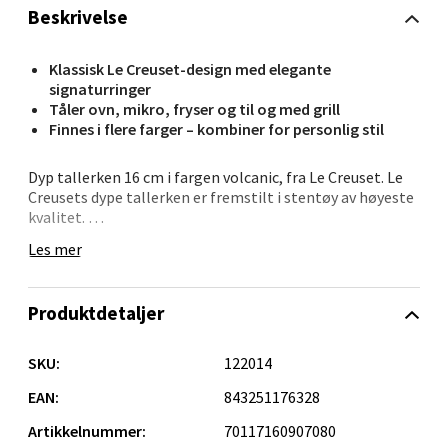
Beskrivelse
Orkanger - Thon Senter Orkanger
Klassisk Le Creuset-design med elegante
Thon Senter Orkanger, Orkdalsveien 113, 7300
signaturringer
Orkanger
Tåler ovn, mikro, fryser og til og med grill
Åpent i dag 09-20
Finnes i flere farger – kombiner for personlig stil
0 i butikk
Dyp tallerken 16 cm i fargen volcanic, fra Le Creuset. Le
Creusets dype tallerken er fremstilt i stentøy av høyeste
Velg
kvalitet.
Tallerkener fra Le Creuset finnes i flere størrelser og i et
Les mer
bredt utvalg av Le Creusets velkjente farger, så du kan
være kreativ med borddekkingen.
Sandvika - Thon Senter Sandvika
Produktdetaljer
Brodtkorbsgate 7, 1338 Sandvika
SKU:
122014
Åpent i dag 10-21
EAN:
843251176328
0 i butikk
Artikkelnummer:
70117160907080