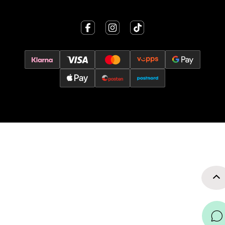
Velg
Oslo - Thon Senter Storo
Vitaminveien 7 - 9, 0485 Oslo
Åpent i dag 10-21
0 i butikk
Velg
Lillehammer - Strandtorget
Strandtorget, 2609 Lillehammer