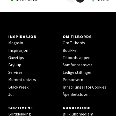
Ski - Thon Senter Ski
Ski Storsenter, Jernbanesvingen 6, 1400 Ski
Åpent i dag 10-21
0 i butikk
INSPIRASJON
OM TILBORDS
Magasin
Om Tilbords
Velg
Inspirasjon
Butikker
Gavetips
Tilbords-appen
Bryllup
Samfunnsansvar
Sortland - Sortland Storsenter
Serviser
Ledige stillinger
Mummi-univers
Personvern
Strangata 26, 8400 Sortland
Black Week
Innstillinger for Cookies
Åpent i dag 10-19
Jul
Åpenhetsloven
0 i butikk
SORTIMENT
KUNDEKLUBB
Velg
Borddekking
Bli klubbmedlem