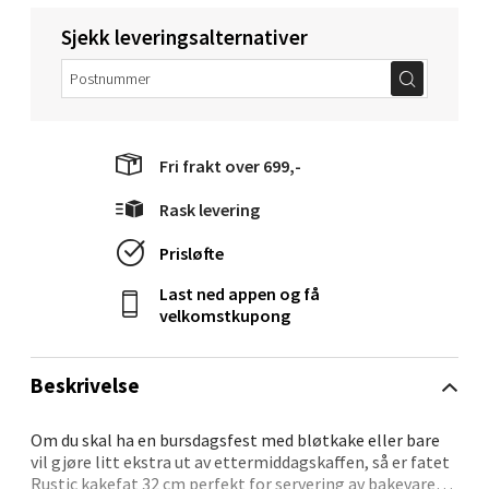
Åpent i dag 10-20
Sjekk leveringsalternativer
0 i butikk
Velg
Fri frakt over 699,-
Rask levering
Molde - Moldetorget
Prisløfte
Torget 1, 6413 Molde
Åpent i dag 10-20
Last ned appen og få
velkomstkupong
0 i butikk
Beskrivelse
Velg
Om du skal ha en bursdagsfest med bløtkake eller bare
vil gjøre litt ekstra ut av ettermiddagskaffen, så er fatet
Rustic kakefat 32 cm perfekt for servering av bakevarer.