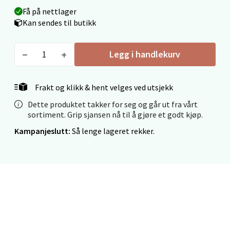
Få på nettlager
Velg
Kan sendes til butikk
Legg i handlekurv
Mo i Rana - Thon Senter Mo i Rana
Frakt og klikk & hent velges ved utsjekk
Fridtjof Nansensgate 22, 8622 Mo i Rana
Åpent i dag 09-19
Dette produktet takker for seg og går ut fra vårt
sortiment. Grip sjansen nå til å gjøre et godt kjøp.
0 i butikk
Kampanjeslutt:
Så lenge lageret rekker.
Velg
Ålesund - Thon Senter Moa
Langelandsvegen 25, 6010 Ålesund