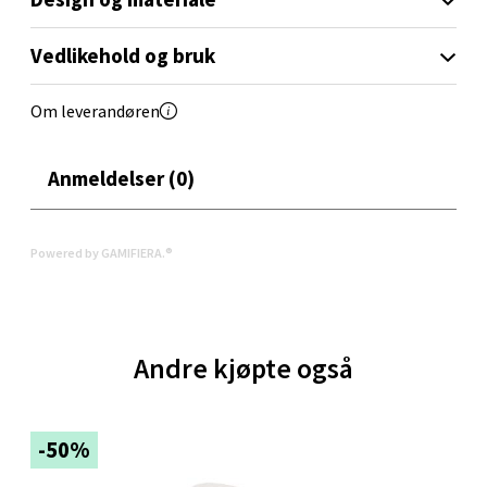
Vedlikehold og bruk
Oppdal - Aunasenteret
Om leverandøren
Aunasenteret, Sunndalsvegen 3, 7340 Oppdal
Åpent i dag 10-19
Anmeldelser (0)
0 i butikk
Velg
Powered by GAMIFIERA.®
Orkanger - Thon Senter Orkanger
Andre kjøpte også
Thon Senter Orkanger, Orkdalsveien 113, 7300
Orkanger
Åpent i dag 09-20
-50%
0 i butikk