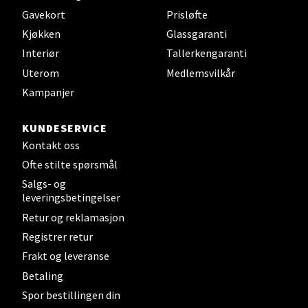
Gavekort
Prisløfte
Kjøkken
Glassgaranti
Steinkjer - Thon Senter Steinkjer
Interiør
Tallerkengaranti
Uterom
Medlemsvilkår
Sjøfartsgata 2, 7714 Steinkjer
Kampanjer
Åpent i dag 10-20
0 i butikk
KUNDESERVICE
Kontakt oss
Velg
Ofte stilte spørsmål
Salgs- og
leveringsbetingelser
Retur og reklamasjon
Leirvik - Stord
Registrer retur
Frakt og leveranse
Torgbakken 2, 5401 Stord
Betaling
Åpent i dag 10-17
Spor bestillingen din
0 i butikk