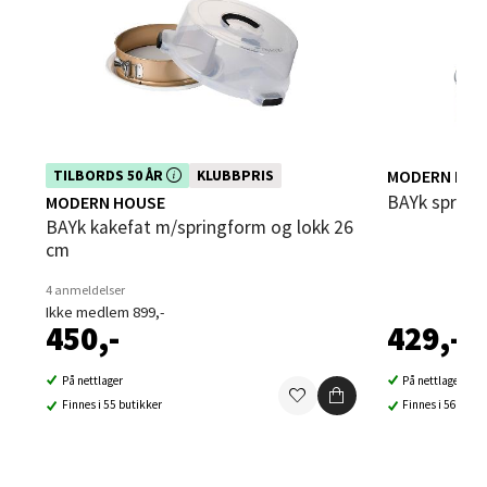
Velg
Sandvika - Thon Senter Sandvika
Dette produktet er inkludert i vår kampanje. Benytt
MODERN HOU
TILBORDS 50 ÅR
KLUBBPRIS
deg av rabatten i dag!
bAYk sprin
MODERN HOUSE
Brodtkorbsgate 7, 1338 Sandvika
bAYk kakefat m/springform og lokk 26
Åpent i dag 10-21
cm
0 i butikk
4 anmeldelser
Ikke medlem 899,-
450,-
429,-
Velg
På nettlager
På nettlager
Finnes i 55 butikker
Finnes i 56 buti
Bergen - Thon Senter Sartor