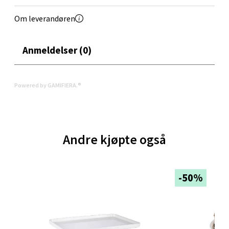
Om leverandøren
Velg
Anmeldelser (0)
Oppdal - Aunasenteret
Powered by GAMIFIERA.®
Aunasenteret, Sunndalsvegen 3, 7340 Oppdal
Åpent i dag 10-19
7 i butikk
Andre kjøpte også
Velg
-50%
Orkanger - Thon Senter Orkanger
Thon Senter Orkanger, Orkdalsveien 113, 7300