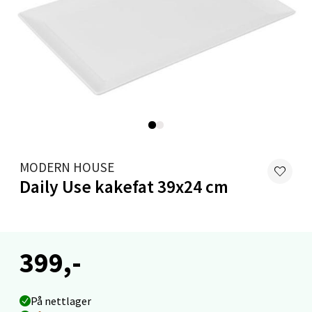
Levanger - Magneten
Moafjæra 14, 7606 Levanger
Åpent i dag 10-20
5 i butikk
Velg
MODERN HOUSE
Daily Use kakefat 39x24 cm
Mandal - Alti Mandal
399,-
Skarvøyveien 55, 4517 Mandal
Åpent i dag 10-20
På nettlager
3 i butikk