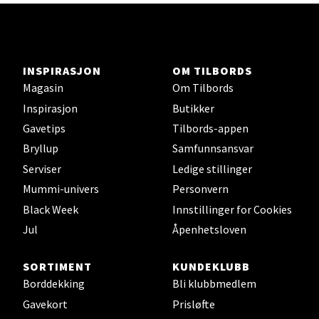
Ski - Thon Senter Ski
INSPIRASJON
OM TILBORDS
Magasin
Om Tilbords
Ski Storsenter, Jernbanesvingen 6, 1400 Ski
Inspirasjon
Butikker
Åpent i dag 10-21
Gavetips
Tilbords-appen
2 i butikk
Bryllup
Samfunnsansvar
Serviser
Ledige stillinger
Velg
Mummi-univers
Personvern
Black Week
Innstillinger for Cookies
Jul
Åpenhetsloven
Sortland - Sortland Storsenter
SORTIMENT
KUNDEKLUBB
Strangata 26, 8400 Sortland
Borddekking
Bli klubbmedlem
Åpent i dag 10-19
Gavekort
Prisløfte
10 i butikk