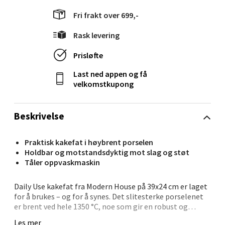
Langelandsvegen 25, 6010 Ålesund
Fri frakt over 699,-
Åpent i dag 10-20
Rask levering
9 i butikk
Prisløfte
Velg
Last ned appen og få
velkomstkupong
Molde - Moldetorget
Beskrivelse
Torget 1, 6413 Molde
Praktisk kakefat i høybrent porselen
Åpent i dag 10-20
Holdbar og motstandsdyktig mot slag og støt
Tåler oppvaskmaskin
6 i butikk
Daily Use kakefat fra Modern House på 39x24 cm er laget
Velg
for å brukes – og for å synes. Det slitesterke porselenet
er brent ved hele 1350 °C, noe som gir en robust og
støtsikker overflate. Perfekt for både kaker, småretter
Les mer