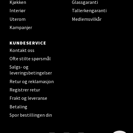
Kjøkken
Glassgaranti
Interiør
Tallerkengaranti
Velg
Uterom
Medlemsvilkår
Kampanjer
KUNDESERVICE
Steinkjer - Thon Senter Steinkjer
Kontakt oss
Sjøfartsgata 2, 7714 Steinkjer
Ofte stilte spørsmål
Åpent i dag 10-20
Salgs- og
leveringsbetingelser
9 i butikk
Retur og reklamasjon
Registrer retur
Velg
Frakt og leveranse
Betaling
Spor bestillingen din
Leirvik - Stord