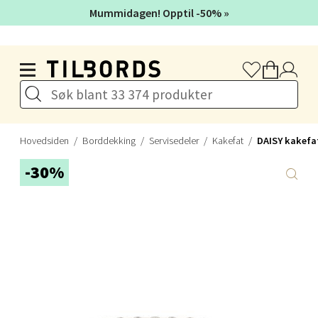
Mummidagen! Opptil -50% »
Stavanger og Sandnes - Thon
Hopp til hovedinnholdet
Senter Madla
Madlakrossen nr 9, 4042 Stavanger
Åpent i dag 10-19
0 i butikk
Hovedsiden
Borddekking
Servisedeler
Kakefat
DAISY kakefat
-30%
Velg
Levanger - Magneten
Moafjæra 14, 7606 Levanger
Åpent i dag 10-18