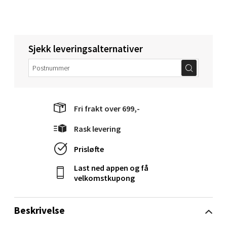
Molde - Moldetorget
Torget 1, 6413 Molde
Åpent i dag 10-18
Sjekk leveringsalternativer
0 i butikk
Velg
Fri frakt over 699,-
Rask levering
Narvik - Thon Senter Malmporten
Prisløfte
Bolagsgata 1, 8514 Narvik
Last ned appen og få
Åpent i dag 10-18
velkomstkupong
0 i butikk
Beskrivelse
Velg