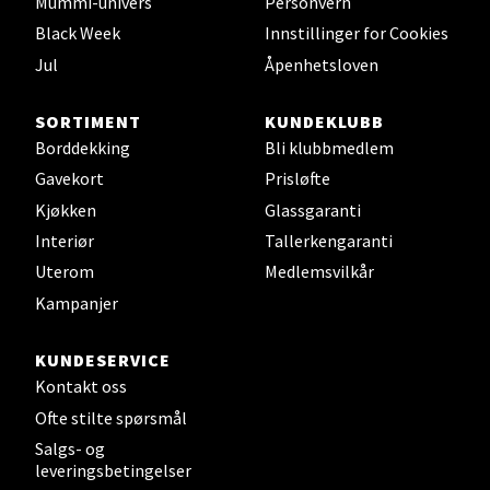
Mummi-univers
Personvern
0 i butikk
Black Week
Innstillinger for Cookies
Jul
Åpenhetsloven
Velg
SORTIMENT
KUNDEKLUBB
Borddekking
Bli klubbmedlem
Leirvik - Stord
Gavekort
Prisløfte
Kjøkken
Glassgaranti
Torgbakken 2, 5401 Stord
Interiør
Tallerkengaranti
Åpent i dag 10-15
Uterom
Medlemsvilkår
0 i butikk
Kampanjer
Velg
KUNDESERVICE
Kontakt oss
Ofte stilte spørsmål
Salgs- og
Oslo - Thon Senter Storo
leveringsbetingelser