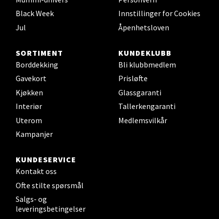
0 i butikk
Black Week
Innstillinger for Cookies
Jul
Åpenhetsloven
Velg
SORTIMENT
KUNDEKLUBB
Borddekking
Bli klubbmedlem
Gavekort
Prisløfte
Leirvik - Stord
Kjøkken
Glassgaranti
Torgbakken 2, 5401 Stord
Interiør
Tallerkengaranti
Åpent i dag 10-17
Uterom
Medlemsvilkår
0 i butikk
Kampanjer
Velg
KUNDESERVICE
Kontakt oss
Ofte stilte spørsmål
Salgs- og
Oslo - Thon Senter Storo
leveringsbetingelser