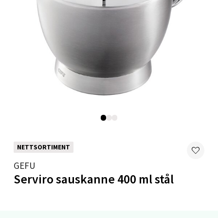
0 i butikk
Velg
Mandal - Alti Mandal
Skarvøyveien 55, 4517 Mandal
Åpent i dag 10-20
0 i butikk
NETTSORTIMENT
Velg
GEFU
Serviro sauskanne 400 ml stål
Mo i Rana - Thon Senter Mo i Rana