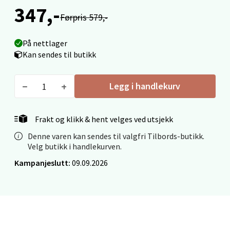
Fridtjof Nansensgate 22, 8622 Mo i Rana
347,-
Førpris 579,-
Åpent i dag 09-19
0 i butikk
På nettlager
Kan sendes til butikk
Velg
Legg i handlekurv
Ålesund - Thon Senter Moa
Frakt og klikk & hent velges ved utsjekk
Denne varen kan sendes til valgfri Tilbords-butikk.
Langelandsvegen 25, 6010 Ålesund
Velg butikk i handlekurven.
Åpent i dag 10-20
Kampanjeslutt:
09.09.2026
0 i butikk
Velg