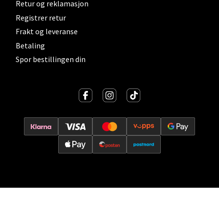
Retur og reklamasjon
Vitaminveien 7 - 9, 0485 Oslo
Registrer retur
Åpent i dag 10-21
Frakt og leveranse
0 i butikk
Betaling
Spor bestillingen din
Velg
Lillehammer - Strandtorget
Strandtorget, 2609 Lillehammer
Åpent i dag 09-20
0 i butikk
Velg