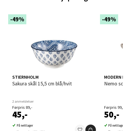
Sandvika - Thon Senter Sandvika
-49%
-49%
Brodtkorbsgate 7, 1338 Sandvika
Åpent i dag 09-19
0 i butikk
Velg
STIERNHOLM
MODERN HOU
Sakura skål 15,5 cm blå/hvit
Nemo soya/
Bergen - Thon Senter Sartor
Sartorvegen 12, 5353 Straume
2 anmeldelser
Åpent i dag 10-18
Førpris 89,-
Førpris 99,-
45,-
50,-
2 i butikk
På nettlager
På nettlager