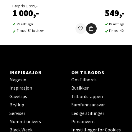
1 i butikk
Førpris 1 999,-
1 000,-
549,-
Velg
På nettlager
På nettlager
Finnes i 54 butikker
Finnes i 40 buti
Sortland - Sortland Storsenter
Strangata 26, 8400 Sortland
Åpent i dag 10-16
INSPIRASJON
OM TILBORDS
0 i butikk
Magasin
Om Tilbords
Inspirasjon
Butikker
Velg
Gavetips
Tilbords-appen
Bryllup
Samfunnsansvar
Serviser
Ledige stillinger
Steinkjer - Thon Senter Steinkjer
Mummi-univers
Personvern
Black Week
Innstillinger for Cookies