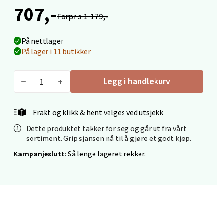
707,-
Mo i Rana - Thon Senter Mo i Rana
Førpris 1 179,-
Fridtjof Nansensgate 22, 8622 Mo i Rana
På nettlager
Åpent i dag 10-18
På lager i 11 butikker
6 i butikk
Legg i handlekurv
Velg
Frakt og klikk & hent velges ved utsjekk
Dette produktet takker for seg og går ut fra vårt
Ålesund - Thon Senter Moa
sortiment. Grip sjansen nå til å gjøre et godt kjøp.
Kampanjeslutt:
Så lenge lageret rekker.
Langelandsvegen 25, 6010 Ålesund
Åpent i dag 10-18
1 i butikk
Velg