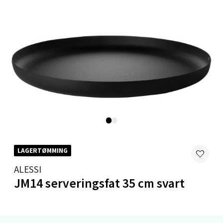
Moafjæra 14, 7606 Levanger
Åpent i dag 10-18
0 i butikk
Velg
Mandal - Alti Mandal
Skarvøyveien 55, 4517 Mandal
Åpent i dag 10-18
LAGERTØMMING
2 i butikk
ALESSI
JM14 serveringsfat 35 cm svart
Velg