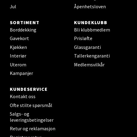
Sjøfartsgata 2, 7714 Steinkjer
Jul
Åpenhetsloven
Åpent i dag 10-18
0 i butikk
SORTIMENT
KUNDEKLUBB
Borddekking
Bli klubbmedlem
Velg
Gavekort
Prisløfte
Kjøkken
Glassgaranti
Interiør
Tallerkengaranti
Uterom
Medlemsvilkår
Leirvik - Stord
Kampanjer
Torgbakken 2, 5401 Stord
Åpent i dag 10-15
KUNDESERVICE
Kontakt oss
0 i butikk
Ofte stilte spørsmål
Salgs- og
Velg
leveringsbetingelser
Retur og reklamasjon