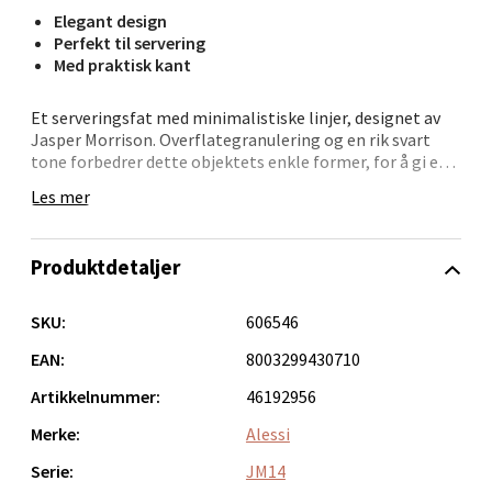
Elegant design
Perfekt til servering
Velg
Med praktisk kant
Et serveringsfat med minimalistiske linjer, designet av
Jasper Morrison. Overflategranulering og en rik svart
Bergen - Oasen Senter
tone forbedrer dette objektets enkle former, for å gi et
snev av eleganse i hjemmet ditt.
Les mer
Folke Bernadottes vei 52, 5147 Fyllingsdalen
Det italienske kvalitetsvaremerket Alessi ble grunnlagt i
Åpent i dag 10-18
1921 og er i dag en ledende aktør innen
Produktdetaljer
0 i butikk
innredningsdesign og funksjonelle designobjekter til
kjøkken og hjem.
SKU:
606546
Velg
Høyde: 3 cm
Diameter: 35 cm
EAN:
8003299430710
Artikkelnummer:
46192956
Oppdal - Aunasenteret
Merke:
Alessi
Serie:
JM14
Aunasenteret, Sunndalsvegen 3, 7340 Oppdal