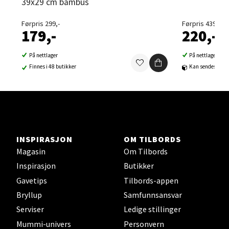
39x29 cm bambus
Velg
Førpris 299,-
Førpris 439,-
179,-
220,-
På nettlager
På nettlager
Sortland - Sortland Storsenter
Finnes i 48 butikker
Kan sendes til b
Strangata 26, 8400 Sortland
Åpent i dag 10-19
0 i butikk
INSPIRASJON
OM TILBORDS
Velg
Magasin
Om Tilbords
Inspirasjon
Butikker
Gavetips
Tilbords-appen
Steinkjer - Thon Senter Steinkjer
Bryllup
Samfunnsansvar
Serviser
Ledige stillinger
Sjøfartsgata 2, 7714 Steinkjer
Mummi-univers
Personvern
Åpent i dag 10-20