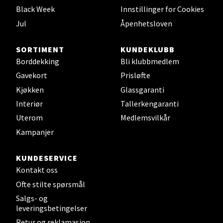
Black Week
Innstillinger for Cookies
0 i butikk
Jul
Åpenhetsloven
Velg
SORTIMENT
KUNDEKLUBB
Borddekking
Bli klubbmedlem
Gavekort
Prisløfte
Leirvik - Stord
Kjøkken
Glassgaranti
Interiør
Tallerkengaranti
Torgbakken 2, 5401 Stord
Uterom
Medlemsvilkår
Åpent i dag 10-17
Kampanjer
0 i butikk
KUNDESERVICE
Velg
Kontakt oss
Ofte stilte spørsmål
Salgs- og
leveringsbetingelser
Oslo - Thon Senter Storo
Retur og reklamasjon