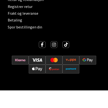
Registrer retur
Vitaminveien 7 - 9, 0485 Oslo
Frakt og leveranse
Åpent i dag 10-21
Betaling
0 i butikk
Spor bestillingen din
Velg
Lillehammer - Strandtorget
Strandtorget, 2609 Lillehammer
Åpent i dag 09-20
0 i butikk
Velg