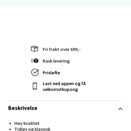
Molde - Moldetorget
Torget 1, 6413 Molde
Åpent i dag 10-20
0 i butikk
Fri frakt over 699,-
Velg
Rask levering
Prisløfte
Last ned appen og få
Narvik - Thon Senter Malmporten
velkomstkupong
Bolagsgata 1, 8514 Narvik
Åpent i dag 10-20
Beskrivelse
0 i butikk
Høy kvalitet
Tidløs og klassisk