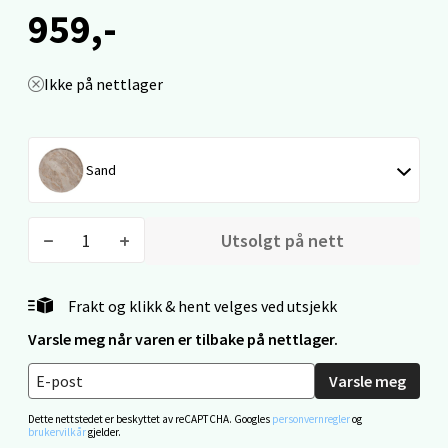
959,-
Fridtjof Nansensgate 22, 8622 Mo i Rana
Åpent i dag 09-19
0 i butikk
Ikke på nettlager
Velg
Sand
Ålesund - Thon Senter Moa
Utsolgt på nett
Langelandsvegen 25, 6010 Ålesund
Åpent i dag 10-20
Frakt og klikk & hent velges ved utsjekk
0 i butikk
Varsle meg når varen er tilbake på nettlager.
Varsle meg
Velg
Dette nettstedet er beskyttet av reCAPTCHA. Googles
personvernregler
og
brukervilkår
gjelder.