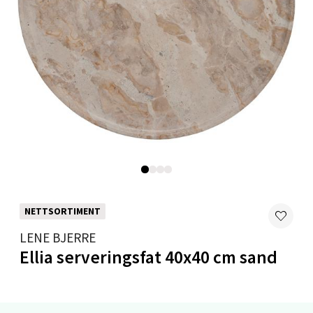
0 i butikk
Velg
Mandal - Alti Mandal
Skarvøyveien 55, 4517 Mandal
Åpent i dag 10-20
0 i butikk
NETTSORTIMENT
Velg
LENE BJERRE
Ellia serveringsfat 40x40 cm sand
Mo i Rana - Thon Senter Mo i Rana