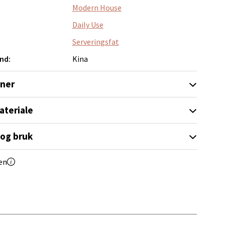
Modern House
Daily Use
Serveringsfat
elg
nd:
Kina
oner
ateriale
 og bruk
elg
en