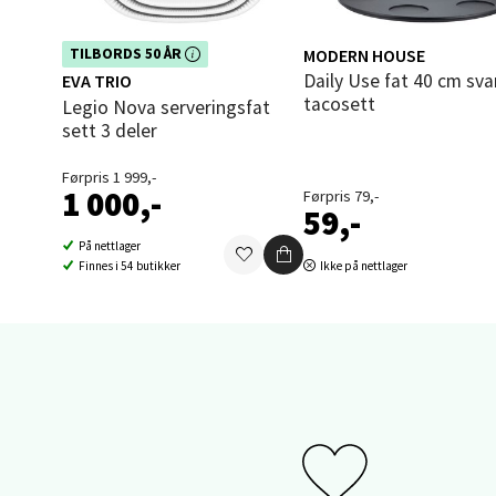
3 i bu
Dette produktet er inkludert i vår
MODERN HOUSE
TILBORDS 50 ÅR
kampanje. Benytt deg av rabatten i
Daily Use fat 40 cm svart til
EVA TRIO
dag!
tacosett
Legio Nova serveringsfat
Sand
sett 3 deler
Brodtk
Førpris 1 999,-
1 000,-
Åpent i
Førpris 79,-
59,-
3 i bu
På nettlager
Finnes i 54 butikker
Ikke på nettlager
Berg
Sartor
Åpent i
2 i bu