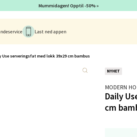
Mummidagen! Opptil -50% »
anger og Sandnes - Kvadrat
Stokkavei 1, 4313 Sandnes
ndeservice
Last ned appen
 dag 10-18
V
tikk
y Use serveringsfat med lokk 39x29 cm bambus
en - Thon Senter Lagunen
NYHET
veien 1, 5239 Bergen
MODERN HO
 dag 10-18
Daily Us
V
utikk
cm bam
tiansand - Markens