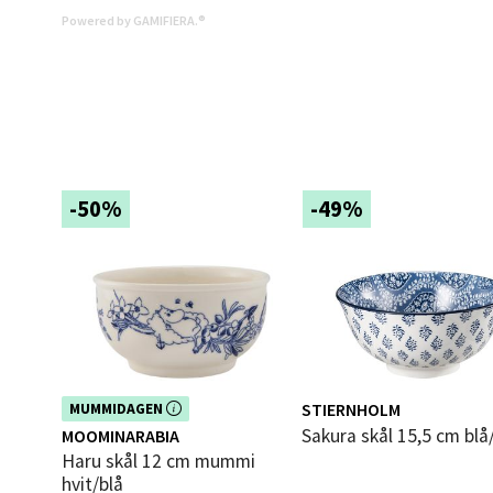
Powered by GAMIFIERA.®
4 i bu
Mold
Torget
Åpent i
-50%
-49%
11 i b
Narv
Bolags
Åpent i
Dette produktet er inkludert i vår
STIERNHOLM
MUMMIDAGEN
5 i bu
kampanje. Benytt deg av rabatten i
Sakura skål 15,5 cm blå
MOOMINARABIA
dag!
Haru skål 12 cm mummi
hvit/blå