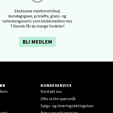
Eksklusive medlemstilbud,
bursdagsgave, prisløfte, glass- og
tallerkengaranti: som klubbmedlem hos
Tilbords får du mange fordeler!
elg
BLI MEDLEM
elg
BB
KUNDESERVICE
dlem
Kontakt oss
Ofte stilte spørsmål
Salgs- og leveringsbetingelser
anti
Retur og reklamasjon