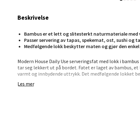
Beskrivelse
Stav
Madl
Bambus er et lett og slitesterkt naturmateriale med
Passer servering av tapas, spekemat, ost, sushi og t
Madlak
Medfølgende lokk beskytter maten og gjør den enkel
Åpent i
3 i bu
Modern House Daily Use serveringsfat med lokk i bambus m
tar seg lekkert ut på bordet. Fatet er laget av bambus, et
varmt og innbydende uttrykk. Det medfølgende lokket be
gjør det enkelt å ta med måltidet til balkongen, et annet
Les mer
Leva
Med god plass til flere retter samtidig egner fatet seg u
og kjeks, sushi eller taco. Det tidløse designet gjør det li
Moafjæ
skoletid eller når familien samles rundt snacks og en god
Åpent i
midtpunkt eller som del av et større serveringsoppsett. F
4 i bu
håndvask.
• Serveringsfat med medfølgende lokk som beskytter m
• Laget av bambus – et lett og slitesterkt naturmateriale