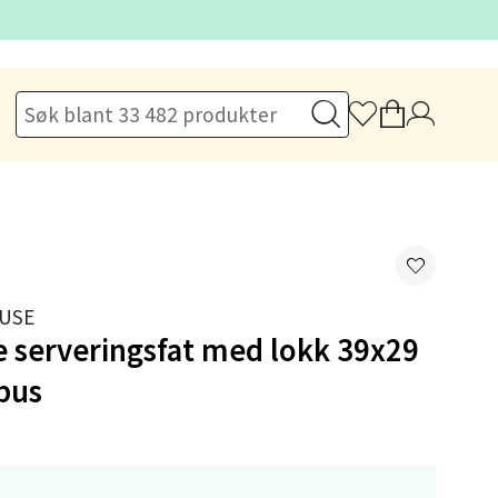
elg
USE
e serveringsfat med lokk 39x29
elg
bus