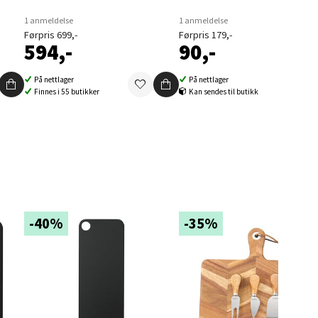
1 anmeldelse
1 anmeldelse
Førpris 699,-
Førpris 179,-
594,-
90,-
elg
På nettlager
På nettlager
Finnes i 55 butikker
Kan sendes til butikk
elg
-40%
-35%