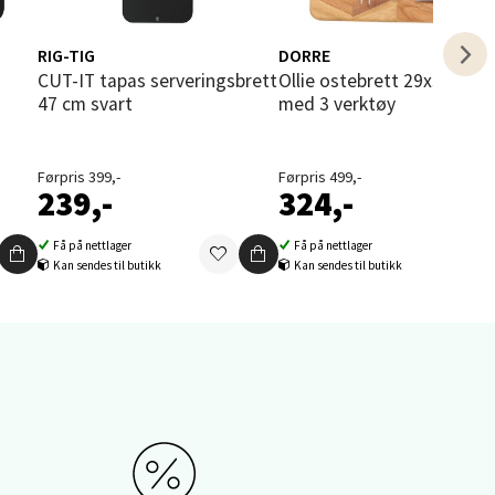
elg
RIG-TIG
DORRE
CUT-IT tapas serveringsbrett
Ollie ostebrett 29x30 cm
47 cm svart
med 3 verktøy
Førpris 399,-
Førpris 499,-
239,-
324,-
elg
Få på nettlager
Få på nettlager
Kan sendes til butikk
Kan sendes til butikk
elg