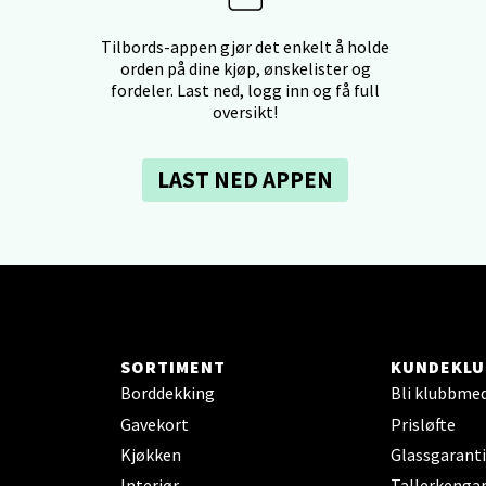
dheim - Sirkus Shopping
Tilbords-appen gjør det enkelt å holde
orden på dine kjøp, ønskelister og
borgveien 5, 7044 Trondheim
fordeler. Last ned, logg inn og få full
 dag 09-20
oversikt!
V
utikk
LAST NED APPEN
- Thon Senter Ski
rsenter, Jernbanesvingen 6, 1400 Ski
 dag 10-19
V
utikk
SORTIMENT
KUNDEKLU
Borddekking
Bli klubbme
land - Sortland Storsenter
Gavekort
Prisløfte
Kjøkken
Glassgaranti
ata 26, 8400 Sortland
Interiør
Tallerkengar