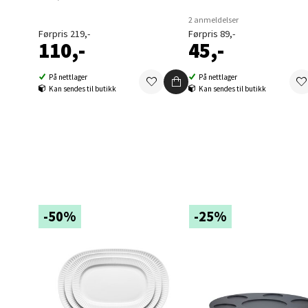
Berg
2 anmeldelser
Førpris 219,-
Førpris 89,-
Folke B
110,-
45,-
Åpent i
På nettlager
På nettlager
0 i bu
Kan sendes til butikk
Kan sendes til butikk
Oppd
Aunase
Åpent i
4 i bu
-50%
-25%
Orka
Thon S
Åpent i