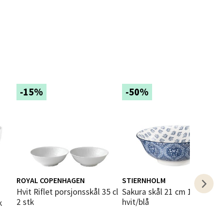
elg
elg
-15%
-50%
elg
ROYAL COPENHAGEN
STIERNHOLM
i
Hvit Riflet porsjonsskål 35 cl
Sakura skål 21 cm 1,2L
2 stk
hvit/blå