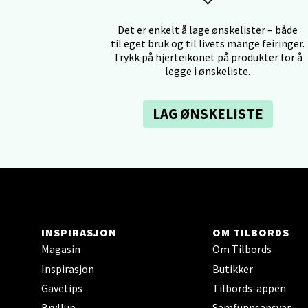
Tron
Det er enkelt å lage ønskelister – både
til eget bruk og til livets mange feiringer.
Falken
Trykk på hjerteikonet på produkter for å
Åpent i
legge i ønskeliste.
11 i b
LAG ØNSKELISTE
Ski 
Ski Sto
Åpent i
10 i b
INSPIRASJON
OM TILBORDS
Magasin
Om Tilbords
Sort
Inspirasjon
Butikker
Gavetips
Tilbords-appen
Strang
Bryllup
Samfunnsansvar