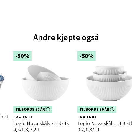
V
tikk
e - Moldetorget
Andre kjøpte også
 1, 6413 Molde
 dag 10-18
V
-50%
-50%
utikk
ik - Thon Senter Malmporten
gata 1, 8514 Narvik
 dag 10-18
V
Dette produktet er inkludert i vår
Dette produktet er inkludert i vår
TILBORDS 50 ÅR
TILBORDS 50 ÅR
tikk
kampanje. Benytt deg av rabatten i
kampanje. Benytt deg av rabatten 
/hvit
EVA TRIO
EVA TRIO
dag!
dag!
Legio Nova skålsett 3 stk
Legio Nova skålsett 3 stk
0,5/1,8/3,2 L
0,2/0,3/1 L