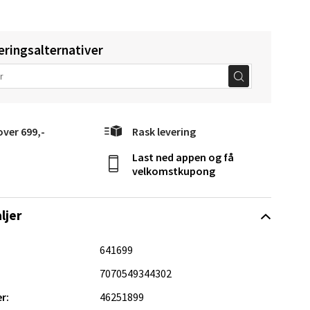
eringsalternativer
Vel
g
over 699,-
Rask levering
Last ned appen og få
velkomstkupong
ljer
elg
641699
7070549344302
r:
46251899