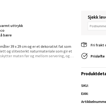
anger og Sandnes - Thon Senter
Sjekk lev
a
 varmt uttrykk
aco
rossen nr 9, 4042 Stavanger
 å bære
 dag 10-19
Fri frakt 
tikk
åler 39 x 29 cm og er et dekorativt fat som
 lett og slitesterkt naturmateriale som gir et
skytter maten før og mellom servering, og
Prisløfte
 rom eller på besøk.
nger - Magneten
tmerket til servering av tapas, spekemat, ost
Produktdeta
ke velegnet til frokost på sengen, frukt etter
ra 14, 7606 Levanger
 film. Fatet fungerer fint som bordets
 dag 10-18
V
or å bevare kvaliteten og levetiden anbefales
SKU:
tikk
EAN:
aten
Artikkelnumme