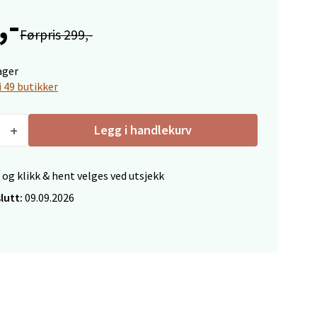
,-
elg
Førpris 299,-
ager
i 49 butikker
Legg i handlekurv
elg
 og klikk & hent velges ved utsjekk
lutt:
09.09.2026
elg