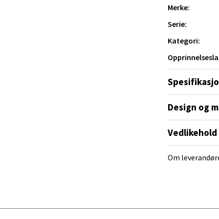
al - Alti Mandal
r
Merke:
Serie:
yveien 55, 4517 Mandal
 dag 10-18
Kategori:
V
tikk
mmer flere retter, gjør dette fatet det
Opprinnelsesla
Spesifikasj
 Rana - Thon Senter Mo i Rana
Design og m
f Nansensgate 22, 8622 Mo i Rana
 dag 10-18
Vedlikehold
V
tikk
Om leverandør
und - Thon Senter Moa
andsvegen 25, 6010 Ålesund
 dag 10-18