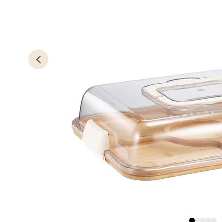
Lillem
Åpent i
4 i bu
Oslo
Erich 
Åpent i
3 i bu
Bryn
Jupiter
Åpent i
3 i bu