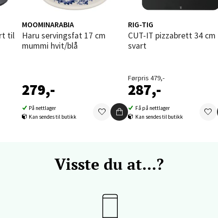
V
tikk
MOOMINARABIA
RIG-TIG
Haru servingsfat 17 cm
CUT-IT pizzabrett 34 cm
mummi hvit/blå
svart
vika - Thon Senter Sandvika
orbsgate 7, 1338 Sandvika
Førpris 479,-
279,-
287,-
 dag 09-19
V
tikk
På nettlager
Få på nettlager
Kan sendes til butikk
Kan sendes til butikk
en - Thon Senter Sartor
Visste du at...?
vegen 12, 5353 Straume
 dag 10-18
V
tikk