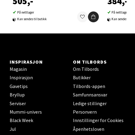
505,-
384,-
Orkanger - Thon Senter Orkanger
På nettlager
På nettlager
Kan sendes til butikk
Kan sendes til b
Thon Senter Orkanger, Orkdalsveien 113, 7300
Orkanger
Åpent i dag 09-20
0 i butikk
INSPIRASJON
OM TILBORDS
Velg
Magasin
Om Tilbords
Inspirasjon
Butikker
Gavetips
Tilbords-appen
Sandvika - Thon Senter Sandvika
Bryllup
Samfunnsansvar
Serviser
Ledige stillinger
Brodtkorbsgate 7, 1338 Sandvika
Mummi-univers
Personvern
Åpent i dag 10-21
Black Week
Innstillinger for Cookies
0 i butikk
Jul
Åpenhetsloven