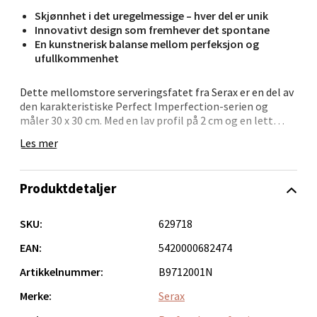
Velg
Skjønnhet i det uregelmessige – hver del er unik
Innovativt design som fremhever det spontane
En kunstnerisk balanse mellom perfeksjon og
ufullkommenhet
Ålesund - Thon Senter Moa
Dette mellomstore serveringsfatet fra Serax er en del av
Langelandsvegen 25, 6010 Ålesund
den karakteristiske Perfect Imperfection-serien og
Åpent i dag 10-20
måler 30 x 30 cm. Med en lav profil på 2 cm og en lett
asymmetrisk form gir det et moderne og naturlig preg
0 i butikk
Les mer
til borddekkingen. Den hvite finishen gir en nøytral
bakgrunn som lar maten ta hovedrollen, samtidig som
fatet i seg selv blir et blikkfang.
Velg
Produktdetaljer
Designfilosofien bak serien bygger på en bevisst aksept
av ujevnheter og variasjoner – en tilnærming som gir
SKU:
629718
hvert enkelt produkt særpreg og karakter. Det er et
Molde - Moldetorget
servise som feirer det uperfekte og fremmer et mer
EAN:
5420000682474
sanselig forhold til måltidet.
Artikkelnummer:
B9712001N
Torget 1, 6413 Molde
Fatet passer både til hverdagsbruk og spesielle
Merke:
Serax
Åpent i dag 10-20
anledninger, og blir raskt en favoritt på bordet.