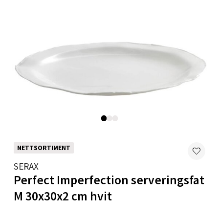
Velg
Bryne/Jæren - M44
Jupiterveien 2, 4340 Bryne
Åpent i dag 10-20
0 i butikk
Velg
NETTSORTIMENT
SERAX
Perfect Imperfection serveringsfat
Stavanger og Sandnes - Thon
M 30x30x2 cm hvit
Senter Madla