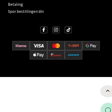
Betaling
0 i butikk
Spor bestillingen din
Velg
Ski - Thon Senter Ski
Ski Storsenter, Jernbanesvingen 6, 1400 Ski
Åpent i dag 10-21
0 i butikk
Velg
Sortland - Sortland Storsenter