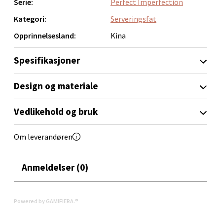
Serie:
Perfect Imperfection
0 i butikk
Kategori:
Serveringsfat
Velg
Opprinnelsesland:
Kina
Spesifikasjoner
Narvik - Thon Senter Malmporten
Design og materiale
Bolagsgata 1, 8514 Narvik
Vedlikehold og bruk
Åpent i dag 10-20
0 i butikk
Om leverandøren
Velg
Anmeldelser (0)
Bergen - Oasen Senter
Powered by GAMIFIERA.®