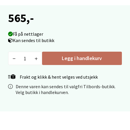
Madlakrossen nr 9, 4042 Stavanger
Åpent i dag 10-20
565,-
0 i butikk
Få på nettlager
Velg
Kan sendes til butikk
Legg i handlekurv
Levanger - Magneten
Frakt og klikk & hent velges ved utsjekk
Moafjæra 14, 7606 Levanger
Åpent i dag 10-20
Denne varen kan sendes til valgfri Tilbords-butikk.
Velg butikk i handlekurven.
0 i butikk
Velg