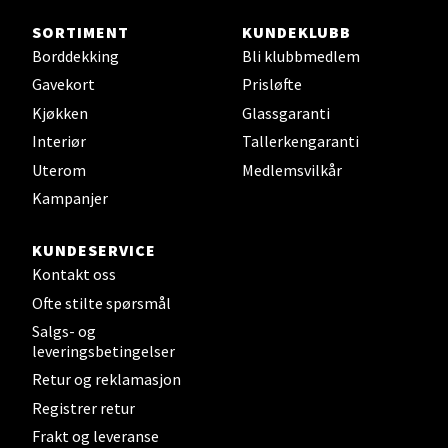
Velg
SORTIMENT
KUNDEKLUBB
Borddekking
Bli klubbmedlem
Gavekort
Prisløfte
Bergen - Thon Senter Sartor
Kjøkken
Glassgaranti
Interiør
Tallerkengaranti
Sartorvegen 12, 5353 Straume
Uterom
Medlemsvilkår
Åpent i dag 10-21
Kampanjer
0 i butikk
KUNDESERVICE
Velg
Kontakt oss
Ofte stilte spørsmål
Salgs- og
leveringsbetingelser
Trondheim - Sirkus Shopping
Retur og reklamasjon
Registrer retur
Falkenborgveien 5, 7044 Trondheim
Åpent i dag 09-21
Frakt og leveranse